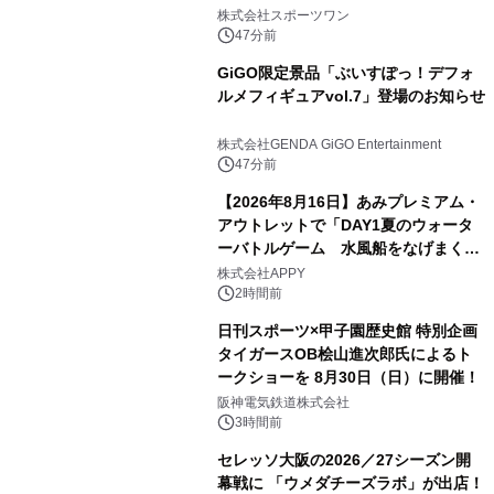
トマラソン2026」開催
株式会社スポーツワン
47分前
GiGO限定景品「ぶいすぽっ！デフォ
ルメフィギュアvol.7」登場のお知らせ
株式会社GENDA GiGO Entertainment
47分前
【2026年8月16日】あみプレミアム・
アウトレットで「DAY1夏のウォータ
ーバトルゲーム 水風船をなげまくろ
う！」を開催
株式会社APPY
2時間前
日刊スポーツ×甲子園歴史館 特別企画
タイガースOB桧山進次郎氏によるト
ークショーを 8月30日（日）に開催！
阪神電気鉄道株式会社
3時間前
セレッソ大阪の2026／27シーズン開
幕戦に 「ウメダチーズラボ」が出店！