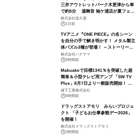
三井アウトレットパーク木更津から車
で約5分 湯舞音 袖ケ浦店が夏フェア
2
メニューを提供
株式会社楽久屋
1日前
TVアニメ『ONE PIECE』の名シーン
を自分の手で解き明かす！ メタル製立
体パズル3種が登場！ ～ストーリーと
3
ギミックが融合した 大人の体験型パズ
株式会社ハナヤマ
ルが8月7日(金)12時より先行予約受付
5時間前
開始～
Makuakeで目標1341％を突破した超
簡単＆小型テレビ用アンプ 「SW TV
Plus」8月7日より一般販売開始！ ケ
4
ーブル1本つなぐだけ、テレビの音が
城下工業株式会社
ぐっと豊かに
6時間前
ドラッグストアモリ みらいプロジェ
クト 「子どもお仕事参観デー2026」
を開催！
5
株式会社ドラッグストアモリ
3時間前