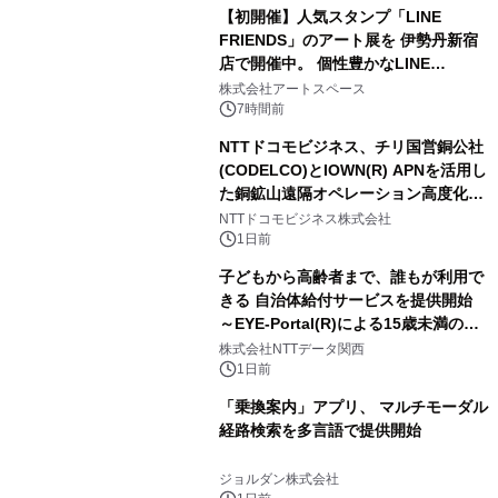
【初開催】人気スタンプ「LINE
FRIENDS」のアート展を 伊勢丹新宿
店で開催中。 個性豊かなLINE
FRIENDSの仲間たちが インテリアア
株式会社アートスペース
ートとして新たな魅力を発信。
7時間前
NTTドコモビジネス、チリ国営銅公社
(CODELCO)とIOWN(R) APNを活用し
た銅鉱山遠隔オペレーション高度化に
向けた調査・実証を開始
NTTドコモビジネス株式会社
1日前
子どもから高齢者まで、誰もが利用で
きる 自治体給付サービスを提供開始
～EYE-Portal(R)による15歳未満の本
人認証と デジタルデバイド対策で実現
株式会社NTTデータ関西
～
1日前
「乗換案内」アプリ、 マルチモーダル
経路検索を多言語で提供開始
ジョルダン株式会社