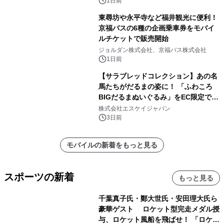
1日前
東尋坊や永平寺など福井観光に便利！
京福バスの6種の企画乗車券をモバイ
ルチケットで販売開始
ジョルダン株式会社、京福バス株式会社
1日前
【サラブレッドコレクション】あの名
馬たちがだるまの姿に！ 「ふわころ
BIGだるまぬいぐるみ」をEC限定で受
注販売開始
株式会社エスケイジャパン
3日前
モバイルの新着をもっと見る
スポーツの新着
もっと見る
千葉真子氏・鄭大世氏・安田理大氏ら
豪華ゲスト ロケット型完走メダル授
与、ロケット風船を飛ばせ！ 「ロケッ