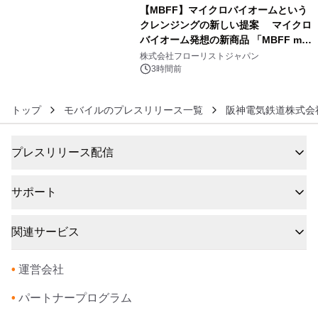
【MBFF】マイクロバイオームという
クレンジングの新しい提案 マイクロ
バイオーム発想の新商品 「MBFF mb
6
クレンジングPRO」を2026年8月6日
株式会社フローリストジャパン
発売
3時間前
トップ
モバイルのプレスリリース一覧
阪神電気鉄道株式会
プレスリリース配信
サポート
関連サービス
•
運営会社
•
パートナープログラム