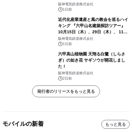
発売決定！
阪神電気鉄道株式会社
1日前
近代化産業遺産と風の教会を巡るハイ
キング 『六甲山名建築探訪ツアー』
10月15日（木）、29日（木）、 11月
5日（木）、12日（木）に開催！
阪神電気鉄道株式会社
1日前
六甲高山植物園 天翔る白鷺（しらさ
ぎ）の如き花 サギソウが開花しまし
た！
阪神電気鉄道株式会社
2日前
発行者のリリースをもっと見る
モバイルの新着
もっと見る