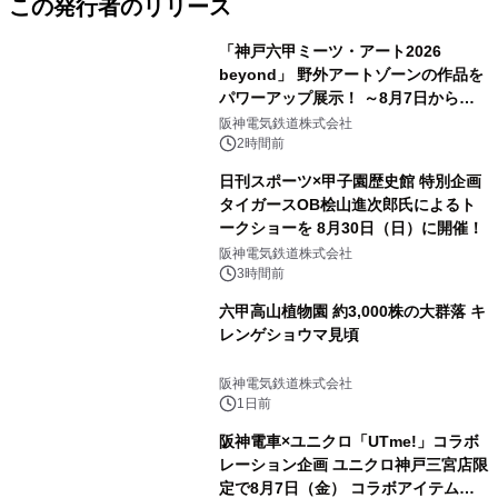
この発行者のリリース
「神戸六甲ミーツ・アート2026
beyond」 野外アートゾーンの作品を
パワーアップ展示！ ～8月7日からは
直前割パスポートを販売～
阪神電気鉄道株式会社
2時間前
日刊スポーツ×甲子園歴史館 特別企画
タイガースOB桧山進次郎氏によるト
ークショーを 8月30日（日）に開催！
阪神電気鉄道株式会社
3時間前
六甲高山植物園 約3,000株の大群落 キ
レンゲショウマ見頃
阪神電気鉄道株式会社
1日前
阪神電車×ユニクロ「UTme!」コラボ
レーション企画 ユニクロ神戸三宮店限
定で8月7日（金） コラボアイテムが