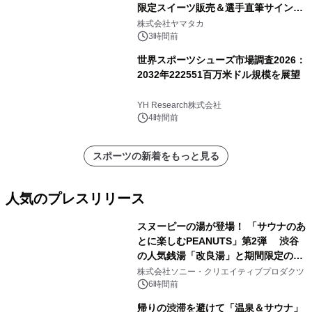
限定スイーツ販売＆選手直筆サイング
ッズが当たる抽選会を 8月8日に開催
株式会社ヤマタカ
3時間前
世界スポーツシューズ市場調査2026：
2032年222551百万米ドル規模を展望
YH Research株式会社
4時間前
スポーツの新着をもっと見る
人気のプレスリリース
スヌーピーの湯が登場！ 「サウナのあ
とに楽しむPEANUTS」第2弾 渋谷
の人気銭湯「改良湯」と期間限定のコ
1
ラボレーション サウナイキタイコラ
株式会社ソニー・クリエイティブプロダクツ
ボグッズも発売決定！
6時間前
帰りの渋滞を避けて「温泉＆サウナ」