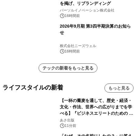
を掲げ、リブランディング
パーソルイノベーション株式会社
16時間前
2026年9月期 第3四半期決算のお知ら
せ
株式会社ニーズウェル
16時間前
テックの新着をもっと見る
ライフスタイルの新着
もっと見る
【一杯の蕎麦を通して、歴史・経済・
文化・作法、世界への広がりまでを学
べる】『ビジネスエリートのための 教
養としての蕎麦』2026年8月25日
あさ出版
（火）発売
11分前
「なぜ、その名前にしたの？」に答え