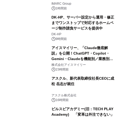
IMARC Group
1時間前
DK-HP、サーバー設定から運用・修正
までワンストップで対応するホームペ
ージ制作請負サービスを提供中
DK-HP
9時間前
アイスマイリー、「Claude徹底解
説」を公開！ChatGPT・Copilot・
Gemini・Claudeを機能別／業務別に
比較―自社に合う生成AIの選び方がわ
株式会社アイスマイリー
かる実践ガイド
15時間前
アスクル、新代表取締役社長CEOに成
松 岳志が就任
アスクル株式会社
16時間前
ビルスピアカデミー(旧：TECH PLAY
Academy) 「変革は外注できない」