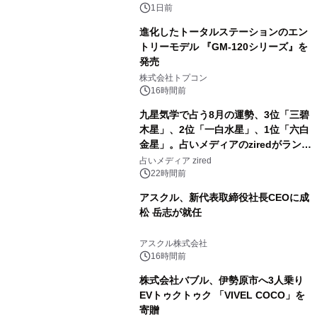
1日前
進化したトータルステーションのエン
トリーモデル 『GM-120シリーズ』を
発売
3
株式会社トプコン
16時間前
九星気学で占う8月の運勢、3位「三碧
木星」、2位「一白水星」、1位「六白
金星」。占いメディアのziredがランキ
4
ングを発表
占いメディア zired
22時間前
アスクル、新代表取締役社長CEOに成
松 岳志が就任
5
アスクル株式会社
16時間前
株式会社バブル、伊勢原市へ3人乗り
EVトゥクトゥク 「VIVEL COCO」を
寄贈