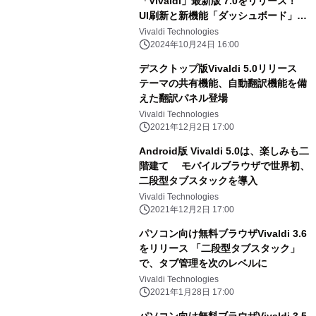
「Vivaldi」最新版 7.0をリリース！
UI刷新と新機能「ダッシュボード」と
ともに新たなシーズンに突入
Vivaldi Technologies
2024年10月24日 16:00
デスクトップ版Vivaldi 5.0リリース
テーマの共有機能、自動翻訳機能を備
えた翻訳パネル登場
Vivaldi Technologies
2021年12月2日 17:00
Android版 Vivaldi 5.0は、楽しみも二
階建て モバイルブラウザで世界初、
二段型タブスタックを導入
Vivaldi Technologies
2021年12月2日 17:00
パソコン向け無料ブラウザVivaldi 3.6
をリリース 「二段型タブスタック」
で、タブ管理を次のレベルに
Vivaldi Technologies
2021年1月28日 17:00
パソコン向け無料ブラウザVivaldi 3.5