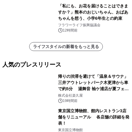
「私にも、お花を届けることはできま
すか？」熊本のおじいちゃん、おばあ
ちゃんを想う、小学6年生との約束
フラワーライフ振興協議会
12時間前
ライフスタイルの新着をもっと見る
人気のプレスリリース
帰りの渋滞を避けて「温泉＆サウナ」
三井アウトレットパーク木更津から車
で約5分 湯舞音 袖ケ浦店が夏フェア
1
メニューを提供
株式会社楽久屋
19時間前
東京国立博物館、館内レストラン3店
舗をリニューアル 各店舗の詳細を発
表！
2
東京国立博物館