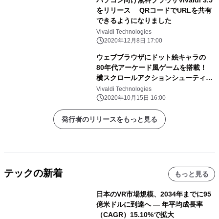
をリリース QRコードでURLを共有
できるようになりました
Vivaldi Technologies
2020年12月8日 17:00
ウェブブラウザにドット絵キャラの
80年代アーケード風ゲームを搭載！
横スクロールアクションシューティン
グ「Vivaldia」をリリース
Vivaldi Technologies
2020年10月15日 16:00
発行者のリリースをもっと見る
テックの新着
もっと見る
日本のVR市場規模、2034年までに95
億米ドルに到達へ ― 年平均成長率
（CAGR）15.10%で拡大