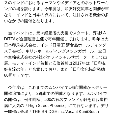
スのインドにおけるキーマンやメディアとのネットワーキ
ングの場を設けます。今年度は、印友好交流年と開催が重
なり、インドと日本の双方において、注目される機会の多
いなかでの開催となります。
当イベントは、元々経産省の支援でスタート、弊社LA
DITTAが企画運営主催で毎年開催しております。昨年は大
日本印刷株式会社、インド日清(日清食品ホールディング
ス子会社)、キリンホールディングスシンガポール、全日
本空輸株式会社の4社がオフィシャルサポーターとして出
展。モディ・インド首相と安倍首相は2017年は「日印友
好交流の年」と合意しており、また「日印文化協定発効
60周年」です。
今年度は、これまでのムンバイで1都市開催からデリー
開催追加により、2都市での開催となります。ムンバイで
の開催は、例年同様、500の有名ブランドが軒を連ね富裕
層に人気の「High Street Phoenix」にて行ないます。デリ
ー開催は会場「THE BRIDGE」はVasant Kunj(South