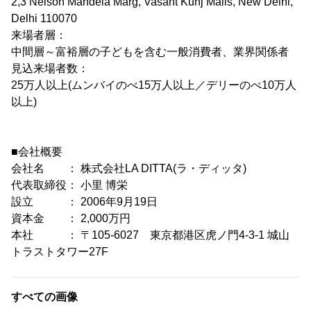
2,3 Nelson Mandela Marg, Vasant Kunj Malls, New Delhi,
Delhi 110070
来場者層：
中間層～富裕層の子どもを含む一般消費者、業界関係者
見込来場者数：
25万人以上(ムンバイのべ15万人以上／デリーのべ10万人
以上)
■会社概要
会社名 ： 株式会社LA DITTA(ラ・ディッタ)
代表取締役： 小里 博栄
設立 ： 2006年9月19日
資本金 ： 2,000万円
本社 ： 〒105-6027 東京都港区虎ノ門4-3-1 城山
トラストタワー27F
すべての画像