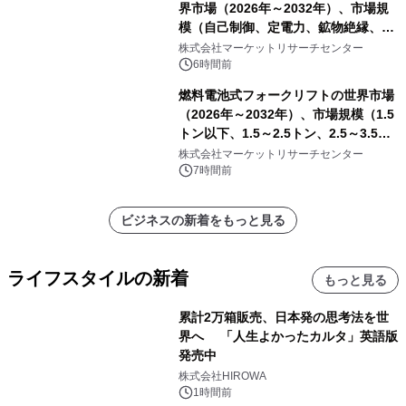
界市場（2026年～2032年）、市場規
模（自己制御、定電力、鉱物絶縁、表
皮効果）・分析レポートを発表
株式会社マーケットリサーチセンター
6時間前
燃料電池式フォークリフトの世界市場
（2026年～2032年）、市場規模（1.5
トン以下、1.5～2.5トン、2.5～3.5ト
ン、3.5～5.0トン、その他）・分析レ
株式会社マーケットリサーチセンター
ポートを発表
7時間前
ビジネスの新着をもっと見る
ライフスタイルの新着
もっと見る
累計2万箱販売、日本発の思考法を世
界へ 「人生よかったカルタ」英語版
発売中
株式会社HIROWA
1時間前