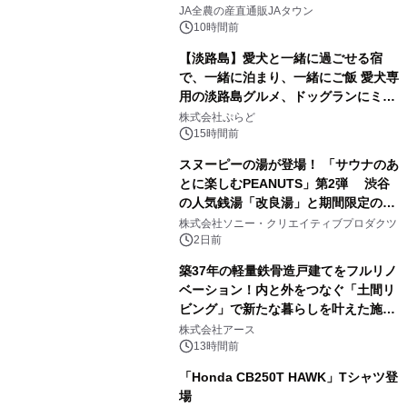
2
販売！～毎月１０日の定例企画～
JA全農の産直通販JAタウン
10時間前
【淡路島】愛犬と一緒に過ごせる宿
で、一緒に泊まり、一緒にご飯 愛犬専
用の淡路島グルメ、ドッグランにミニ
3
プール グランピングとトレーラーハウ
株式会社ぷらど
スの2施設で
15時間前
スヌーピーの湯が登場！ 「サウナのあ
とに楽しむPEANUTS」第2弾 渋谷
の人気銭湯「改良湯」と期間限定のコ
4
ラボレーション サウナイキタイコラ
株式会社ソニー・クリエイティブプロダクツ
ボグッズも発売決定！
2日前
築37年の軽量鉄骨造戸建てをフルリノ
ベーション！内と外をつなぐ「土間リ
ビング」で新たな暮らしを叶えた施工
5
事例を株式会社アースが公開
株式会社アース
13時間前
「Honda CB250T HAWK」Tシャツ登
場