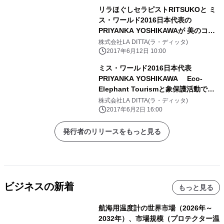
くの集客を見込む
リラほぐしセラピストRITSUKOと ミ
ス・ワールド2016日本代表の
PRIYANKA YOSHIKAWAが 美のコラ
ボレーションをする 「美とリラクゼー
株式会社LA DITTA(ラ・ディッタ)
ションの一夜限りの会」を広尾で開催
2017年6月12日 10:00
ミス・ワールド2016日本代表
PRIYANKA YOSHIKAWA Eco-
Elephant Tourismと象保護活動で最
も権威のある Eastern Himalayan
株式会社LA DITTA(ラ・ディッタ)
Naturenomics(TM)Forumへの参加が
2017年6月2日 16:00
決定
発行者のリリースをもっと見る
ビジネスの新着
もっと見る
航海用温度計の世界市場（2026年～
2032年）、市場規模（プロテクター温