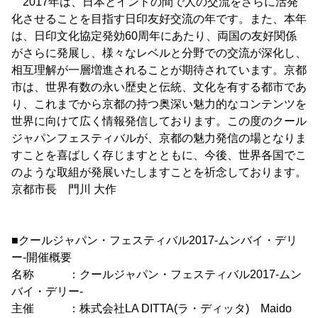
2017年は、日本とインドの間で人の交流をさらに活発
化させることを目指す日印友好交流の年です。また、本年
は、日印文化協定発効60周年にあたり、両国の友好関係
がさらに発展し、様々なレベルと分野での交流が深化し、
相互理解が一層増進されることが期待されています。京都
市は、世界有数の永い歴史と伝統、文化を有する都市であ
り、これまでから京都の持つ奥深い魅力的なコンテンツを
世界に向けて広く情報発信しております。この度のクール
ジャパンフェスティバルが、京都の魅力発信の場となりま
すことを喜ばしく存じますとともに、今後、世界各国でこ
のような取組が発展いたしますことを祈念しております。
京都市長 門川 大作
■クールジャパン・フェスティバル2017-ムンバイ・デリ
ー-開催概要
名称 ：クールジャパン・フェスティバル2017-ムン
バイ・デリー-
主催 ：株式会社LA DITTA(ラ・ディッタ) Maido