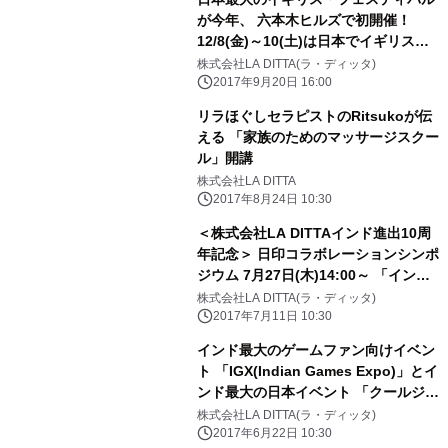
が今年、 六本木ヒルズで初開催！
12/8(金)～10(土)は日本でイギリス文
化を楽しむ週末 「グレート・ブリテ
株式会社LA DITTA(ラ・ディッタ)
ィッシュ・ウィークエンド」
2017年9月20日 16:00
リラほぐしセラピストのRitsukoが伝
える 「家族のためのマッサージスクー
ル」開講
株式会社LA DITTA
2017年8月24日 10:30
＜株式会社LA DITTAインド進出10周
年記念＞ 日印コラボレーションシンポ
ジウム 7月27日(木)14:00～ 「インド
の今は？課題は？ 日印連携の新たなス
株式会社LA DITTA(ラ・ディッタ)
テージへの可能性について」 ～他業種
2017年7月11日 10:30
分野で活躍する方々の経験談を～ イン
インド最大のゲームファン向けイベン
ド大使館の協力で、インド大使館(九
ト 「IGX(Indian Games Expo)」とイ
段)で2回目の開催
ンド最大の日本イベント 「クールジャ
パン・フェスティバル2017-ムンバ
株式会社LA DITTA(ラ・ディッタ)
イ・デリー-」が 連携を図り、より多
2017年6月22日 10:30