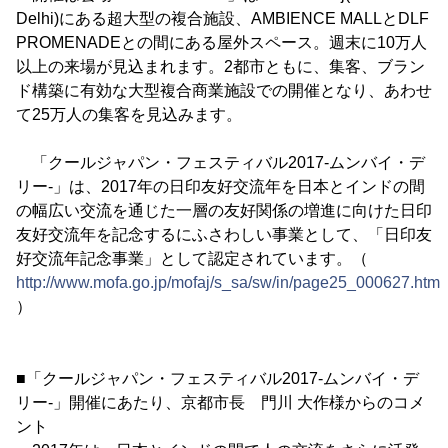
Delhi)にある超大型の複合施設、AMBIENCE MALLとDLF
PROMENADEとの間にある屋外スペース。週末に10万人
以上の来場が見込まれます。2都市ともに、集客、ブラン
ド構築に有効な大型複合商業施設での開催となり、あわせ
て25万人の集客を見込みます。
「クールジャパン・フェスティバル2017-ムンバイ・デ
リー-」は、2017年の日印友好交流年を日本とインドの間
の幅広い交流を通じた一層の友好関係の増進に向けた日印
友好交流年を記念するにふさわしい事業として、「日印友
好交流年記念事業」として認定されています。（
http://www.mofa.go.jp/mofaj/s_sa/sw/in/page25_000627.html
）
■「クールジャパン・フェスティバル2017-ムンバイ・デ
リー-」開催にあたり、京都市長 門川 大作様からのコメ
ント