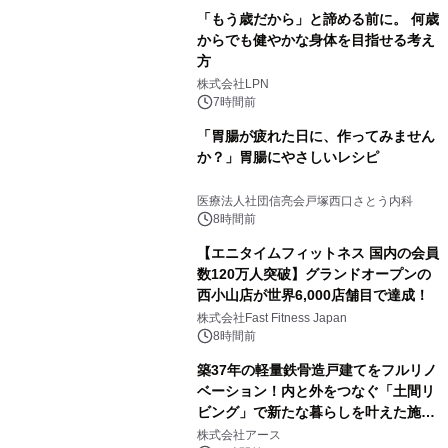
「もう歳だから」と諦める前に。 何歳
からでも健やかな身体を目指せる考え
方
株式会社LPN
7時間前
「胃腸が疲れた日に、作ってみません
か？」胃腸にやさしいレシピ
医療法人社団信亮会戸塚西口さとう内科
8時間前
【エニタイムフィットネス 国内の会員
数120万人突破】グランドオープンの
西小山店が世界6,000店舗目で達成！
株式会社Fast Fitness Japan
8時間前
築37年の軽量鉄骨造戸建てをフルリノ
ベーション！内と外をつなぐ「土間リ
ビング」で新たな暮らしを叶えた施工
事例を株式会社アースが公開
株式会社アース