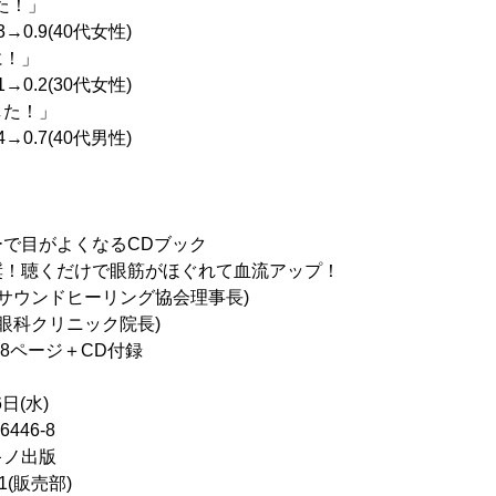
た！」
3→0.9(40代女性)
に！」
1→0.2(30代女性)
した！」
4→0.7(40代男性)
で目がよくなるCDブック
くだけで眼筋がほぐれて血流アップ！
(サウンドヒーリング協会理事長)
畑眼科クリニック院長)
48ページ＋CD付録
日(水)
6446-8
キノ出版
81(販売部)