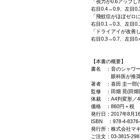
「視力が0.6アップし
右目0.4→0.9、左目0.
「飛蚊症がほぼゼロ
右目0.1→0.3、左目0.
「ドライアイが改善
右目0.3→0.7、左目0.
【本書の概要】
書名 ：音のシャワー
眼科医が推奨！聴
著者 ：喜田 圭一郎
監修 ：田畑 晃(田
体裁 ：A4判変形／
価格 ：860円＋税
発行日：2017年8月16
ISBN ：978-4-8376-
発行所：株式会社マ
ご注文：03-3815-29