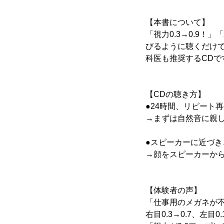
【本書について】
「視力0.3→0.9！
びるように聴くだけ
科医も推奨するCD
【CDの聴き方】
●24時間、リピート
→まずは自然音に親
●スピーカーに近づき
→顔をスピーカーから
【体験者の声】
「仕事用のメガネが
右目0.3→0.7、左目0.