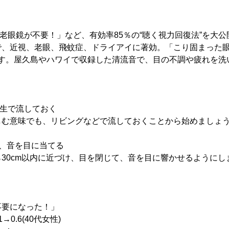
」「老眼鏡が不要！」など、有効率85％の“聴く視力回復法”を大
で、近視、老眼、飛蚊症、ドライアイに著効。「こり固まった
です。屋久島やハワイで収録した清流音で、目の不調や疲れを洗
再生で流しておく
しむ意味でも、リビングなどで流しておくことから始めましょ
、音を目に当てる
30cm以内に近づけ、目を閉じて、音を目に響かせるようにし
不要になった！」
1→0.6(40代女性)