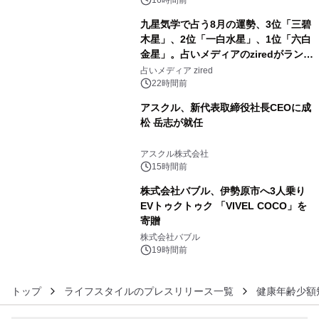
九星気学で占う8月の運勢、3位「三碧
木星」、2位「一白水星」、1位「六白
金星」。占いメディアのziredがランキ
4
ングを発表
占いメディア zired
22時間前
アスクル、新代表取締役社長CEOに成
松 岳志が就任
5
アスクル株式会社
15時間前
株式会社バブル、伊勢原市へ3人乗り
EVトゥクトゥク 「VIVEL COCO」を
寄贈
6
株式会社バブル
19時間前
トップ
ライフスタイルのプレスリリース一覧
健康年齢少額