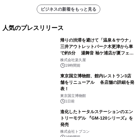
ビジネスの新着をもっと見る
人気のプレスリリース
帰りの渋滞を避けて「温泉＆サウナ」
三井アウトレットパーク木更津から車
で約5分 湯舞音 袖ケ浦店が夏フェア
1
メニューを提供
株式会社楽久屋
19時間前
東京国立博物館、館内レストラン3店
舗をリニューアル 各店舗の詳細を発
表！
2
東京国立博物館
1日前
進化したトータルステーションのエン
トリーモデル 『GM-120シリーズ』を
発売
3
株式会社トプコン
16時間前