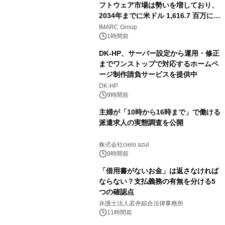
フトウェア市場は勢いを増しており、
2034年までに米ドル 1,616.7 百万に達
し、CAGR 3.42%で成長すると予測
IMARC Group
1時間前
DK-HP、サーバー設定から運用・修正
までワンストップで対応するホームペ
ージ制作請負サービスを提供中
DK-HP
9時間前
主婦が「10時から16時まで」で働ける
派遣求人の実態調査を公開
株式会社cielo azul
9時間前
「借用書がないお金」は返さなければ
ならない？支払義務の有無を分ける5
つの確認点
弁護士法人若井綜合法律事務所
11時間前