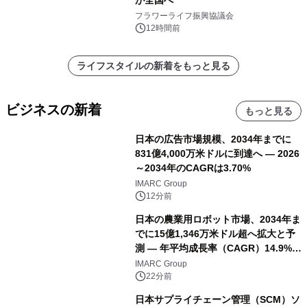
フラワーライフ振興協議会
12時間前
ライフスタイルの新着をもっと見る
ビジネスの新着
もっと見る
日本の広告市場規模、2034年までに
831億4,000万米ドルに到達へ ― 2026
～2034年のCAGRは3.70%
IMARC Group
12分前
日本の農業用ロボット市場、2034年ま
でに15億1,346万米ドル超へ拡大と予
測 ― 年平均成長率（CAGR）14.9%を
記録
IMARC Group
22分前
日本サプライチェーン管理（SCM）ソ