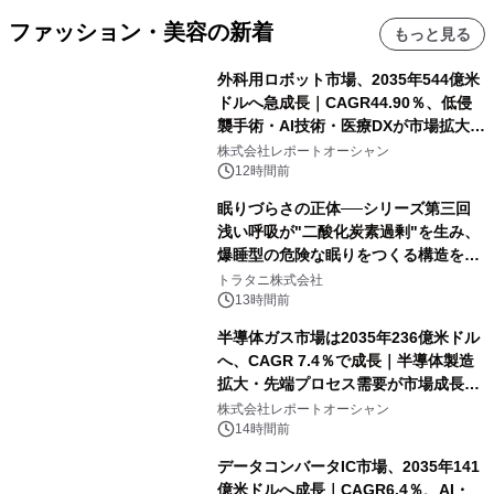
ファッション・美容の新着
もっと見る
外科用ロボット市場、2035年544億米
ドルへ急成長｜CAGR44.90％、低侵
襲手術・AI技術・医療DXが市場拡大を
牽引
株式会社レポートオーシャン
12時間前
眠りづらさの正体──シリーズ第三回
浅い呼吸が"二酸化炭素過剰"を生み、
爆睡型の危険な眠りをつくる構造を解
説
トラタニ株式会社
13時間前
半導体ガス市場は2035年236億米ドル
へ、CAGR 7.4％で成長｜半導体製造
拡大・先端プロセス需要が市場成長を
加速
株式会社レポートオーシャン
14時間前
データコンバータIC市場、2035年141
億米ドルへ成長｜CAGR6.4％、AI・