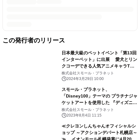
この発行者のリリース
日本最大級のペットイベント「第13回
インターペット」に出展 愛犬とリン
クコーデできる人気アニメキャラTシ
ャツなど展示
株式会社スモール・プラネット
2024年3月29日 10:00
スモール・プラネット、
「Disney100」テーマの プラチナジャ
ケットアートを使用した 『ディズニー
ツイステッドワンダーランド』関連グ
株式会社スモール・プラネット
ッズを発売
2023年8月4日 11:15
≪クレヨンしんちゃんオフィシャルシ
ョップ ～アクションデパート札幌店～
≫ イオンモール札幌発寒に4月20