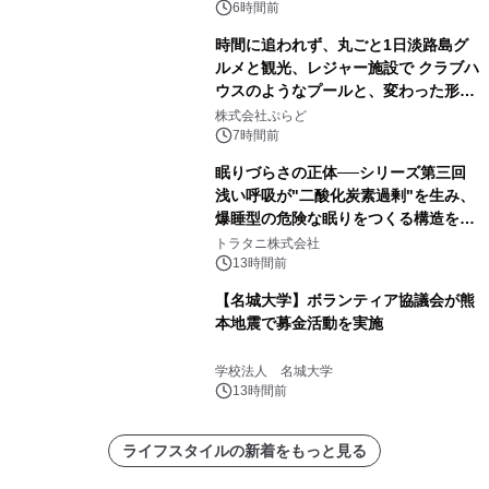
デザインズ
6時間前
時間に追われず、丸ごと1日淡路島グ
ルメと観光、レジャー施設で クラブハ
ウスのようなプールと、変わった形の
サウナも 「THE BOXY AWAJI」のお
株式会社ぷらど
得な素泊まり連泊プランで
7時間前
眠りづらさの正体──シリーズ第三回
浅い呼吸が"二酸化炭素過剰"を生み、
爆睡型の危険な眠りをつくる構造を解
説
トラタニ株式会社
13時間前
【名城大学】ボランティア協議会が熊
本地震で募金活動を実施
学校法人 名城大学
13時間前
ライフスタイルの新着をもっと見る