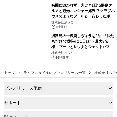
販売開始
時間に追われず、丸ごと1日淡路島グ
ルメと観光、レジャー施設で クラブハ
ウスのようなプールと、変わった形の
5
サウナも 「THE BOXY AWAJI」のお
株式会社ぷらど
得な素泊まり連泊プランで
7時間前
淡路島の一棟貸しヴィラを2泊、"私た
ちだけ"の別荘に 1日1組・最大8名
様、プールとサウナとジェットバス付
6
きで Villa Mon Temps AWAJIの連泊
株式会社ぷらど
素泊りプラン
14時間前
トップ
ライフスタイルのプレスリリース一覧
株式会社スモ
プレスリリース配信
サポート