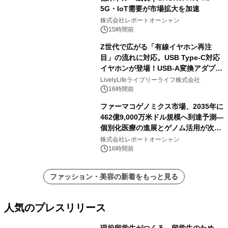
5G・IoT需要が市場拡大を加速
株式会社レポートオーシャン
15時間前
Z世代で広がる「有線イヤホン再注
目」の流れに対応。USB Type-C対応
イヤホンが登場！USB-A変換アダプタ
ー付きでスマホからパソコンまで幅広
LivelyLifeライブリーライフ株式会社
く活用可能
16時間前
ファーマコゲノミクス市場、2035年に
462億9,000万米ドル規模へ到達予測―
個別化医療の進展とゲノム活用が次世
代ヘルスケア投資を加速
株式会社レポートオーシャン
16時間前
ファッション・美容の新着をもっと見る
人気のプレスリリース
現役留学生がつくる、留学生のため