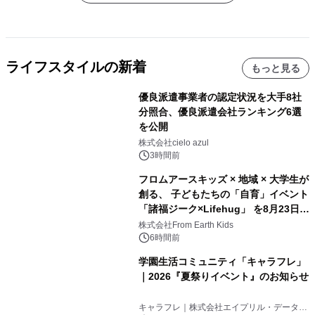
ライフスタイルの新着
もっと見る
優良派遣事業者の認定状況を大手8社
分照合、優良派遣会社ランキング6選
を公開
株式会社cielo azul
3時間前
フロムアースキッズ × 地域 × 大学生が
創る、 子どもたちの「自育」イベント
「諸福ジーク×Lifehug」 を8月23日
(日)開催
株式会社From Earth Kids
6時間前
学園生活コミュニティ「キャラフレ」
｜2026『夏祭りイベント』のお知らせ
キャラフレ｜株式会社エイプリル・データ・