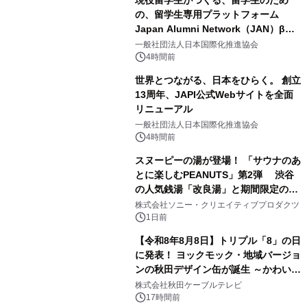
の、留学生専用プラットフォーム
Japan Alumni Network（JAN）β版
1
をリリース
一般社団法人日本国際化推進協会
4時間前
世界とつながる、日本をひらく。 創立
13周年、JAPI公式Webサイトを全面
リニューアル
2
一般社団法人日本国際化推進協会
4時間前
スヌーピーの湯が登場！ 「サウナのあ
とに楽しむPEANUTS」第2弾 渋谷
の人気銭湯「改良湯」と期間限定のコ
3
ラボレーション サウナイキタイコラ
株式会社ソニー・クリエイティブプロダクツ
ボグッズも発売決定！
1日前
【令和8年8月8日】トリプル「8」の日
に発表！ ヨックモック・地域バージョ
ンの秋田デザイン缶が誕生 ～かわいい
4
秋田犬の子犬と秋田の四季と名所を巡
株式会社秋田ケーブルテレビ
るパッケージ～ 9月1日(火)秋田県内で
17時間前