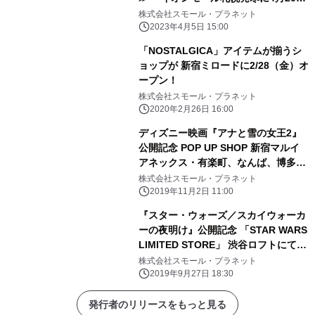
日、OPEN決定！！ 札幌PASEOの閉
株式会社スモール・プラネット
館に伴い休業していたクレヨンしんち
2023年4月5日 15:00
ゃんの オフィシャルショップが、 発
「NOSTALGICA」アイテムが揃うシ
寒イオンに引っ越しリニューアルオー
ョップが 新宿ミロードに2/28（金）オ
プンが決定！！ フォトスポットの設置
ープン！
や札幌店限定アートを使った 限定商品
株式会社スモール・プラネット
が盛りだくさん♪
2020年2月26日 16:00
ディズニー映画『アナと雪の女王2』
公開記念 POP UP SHOP 新宿マルイ
アネックス・有楽町、なんば、博多マ
ルイにて 11/3（日・祝）より期間限定
株式会社スモール・プラネット
で順次オープン！
2019年11月2日 11:00
『スター・ウォーズ／スカイウォーカ
ーの夜明け』公開記念 「STAR WARS
LIMITED STORE」 渋谷ロフトにて10
月4日（金）よりオープン！ “FORCE
株式会社スモール・プラネット
FRIDAY III”に合わせ午前0時1分から
2019年9月27日 18:30
もオープン！
発行者のリリースをもっと見る