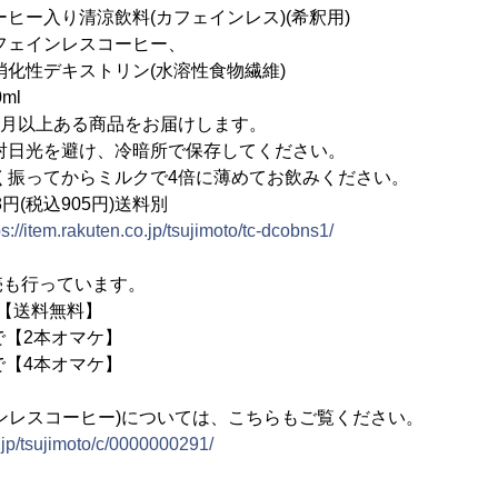
入り清涼飲料(カフェインレス)(希釈用)
ェインレスコーヒー、
トリン(水溶性食物繊維)
ml
月以上ある商品をお届けします。
日光を避け、冷暗所で保存してください。
振ってからミルクで4倍に薄めてお飲みください。
(税込905円)送料別
ps://item.rakuten.co.jp/tsujimoto/tc-dcobns1/
売も行っています。
【送料無料】
で【2本オマケ】
で【4本オマケ】
ンレスコーヒー)については、こちらもご覧ください。
o.jp/tsujimoto/c/0000000291/