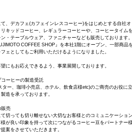
て、デカフェ(カフェインレスコーヒー)をはじめとする自社
、リキッドコーヒー、レギュラーコーヒーや、コーヒータイム
チン・テーブルウェア、ファニチャーなども販売しております
SUJIMOTO COFFEE SHOP』を本社1階にオープン、一部
カフェとしてもご利用いただけるようになりました。
要望にもお応えできるよう、事業展開しております。
ップコーヒーの製造受託
スター、珈琲小売店、ホテル、飲食店様etc)のご商売のお役に
、製造を承っております。
の販売
にて切っても切り離せない大切なお客様とのコミュニケーショ
客様が良い印象を持って次につながるコーヒー豆をパートナー
ご提案をさせていただきます。