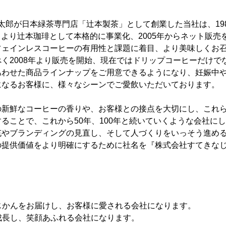
】
 棟太郎が日本緑茶専門店「辻本製茶」として創業した当社は、19
17日より辻本珈琲として本格的に事業化、2005年からネット販
フェインレスコーヒーの有用性と課題に着目、より美味しくお
く2008年より販売を開始、現在ではドリップコーヒーだけで
あわせた商品ラインナップをご用意できるようになり、妊娠中
になるお客様に、様々なシーンでご愛飲いただいております。
の新鮮なコーヒーの香りや、お客様との接点を大切にし、これ
ることで、これから50年、100年と続いていくような会社に
充やブランディングの見直し、そして人づくりをいっそう進め
の提供価値をより明確にするために社名を『株式会社すてきな
なじかんをお届けし、お客様に愛される会社になります。
び成長し、笑顔あふれる会社になります。