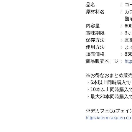
品名 ： コーヒー
原材料名 ： カフ
難消化性デキス
内容量 ： 600
賞味期限 ： 3ヶ
保存方法 ： 直射
使用方法 ： よく
販売価格 ： 838円
商品販売ページ：
htt
※お得なおまとめ販
・6本以上同時購入で
・10本以上同時購入
・最大20本同時購入
※デカフェ(カフェイ
https://item.rakuten.c