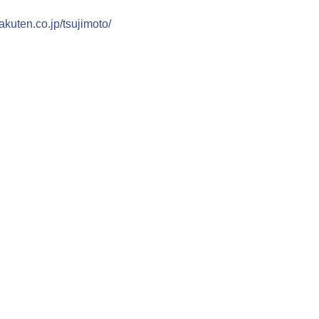
akuten.co.jp/tsujimoto/