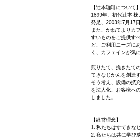
【辻本珈琲について
1899年、初代辻本
発足、2003年7月
また、かねてよりカ
すいものをご提供すべ
ど、ご利用ニーズに
く、カフェインが気
煎りたて、挽きたて
てきなじかんを創造す
そう考え、設備の拡
を法人化、お客様へ
しました。
【経営理念】
1. 私たちはすてき
2. 私たちは共に学