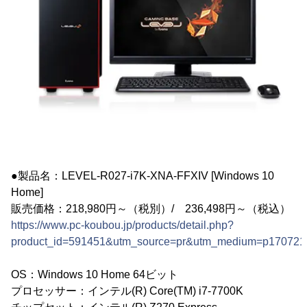
●製品名：LEVEL-R027-i7K-XNA-FFXIV [Windows 10
Home]
販売価格：218,980円～（税別）/ 236,498円～（税込）
https://www.pc-koubou.jp/products/detail.php?
product_id=591451&utm_source=pr&utm_medium=p170721
OS：Windows 10 Home 64ビット
プロセッサー：インテル(R) Core(TM) i7-7700K