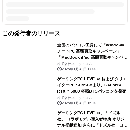
この発行者のリリース
全国のパソコン工房にて「Windows
ノートPC 高額買取キャンペーン」
「MacBook iPad 高額買取キャンペー
ン」を 2月1日から2月28日まで期間限
株式会社ユニットコム
定で同時開催！ 対象商品の買取が最終
2025年1月31日 17:00
査定額から最大5,000円増額！ 「中古
ゲーミングPC LEVEL∞ および クリエ
の日」開催日なら更に10％増額！
イターPC SENSE∞より、GeForce
RTX™ 5080 搭載BTOパソコンを発売
株式会社ユニットコム
2025年1月31日 16:10
ゲーミングPC LEVEL∞、「ドズル
社」 コラボモデル購入者特典 オリジ
ナル壁紙追加 さらに「ドズル社」コラ