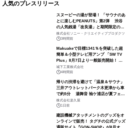
人気のプレスリリース
スヌーピーの湯が登場！ 「サウナのあ
とに楽しむPEANUTS」第2弾 渋谷
の人気銭湯「改良湯」と期間限定のコ
1
ラボレーション サウナイキタイコラ
株式会社ソニー・クリエイティブプロダクツ
ボグッズも発売決定！
3時間前
Makuakeで目標1341％を突破した超
簡単＆小型テレビ用アンプ 「SW TV
Plus」8月7日より一般販売開始！ ケ
2
ーブル1本つなぐだけ、テレビの音が
城下工業株式会社
ぐっと豊かに
4時間前
帰りの渋滞を避けて「温泉＆サウナ」
三井アウトレットパーク木更津から車
で約5分 湯舞音 袖ケ浦店が夏フェア
3
メニューを提供
株式会社楽久屋
1日前
建設機械アタッチメントのグッズをオ
ンラインで販売！ タグチの公式グッズ
通販サイト『GON-SHOP』が8月オー