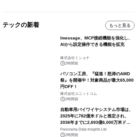
テックの新着
もっと見る
lmessage、MCP接続機能を強化し、
AIから設定操作できる機能を拡充
株式会社ミショナ
2時間前
パソコン工房、『猛進！怒涛のAMD
祭』を開催中！対象商品が最大65,000
円OFF！
株式会社ユニットコム
2時間前
自動車用バイワイヤシステム市場は、
2025年に782億米ドルと推定され、
2036年までに2,693億6,000万米ドル
に達すると予測されており、予測期間
Panorama Data Insights Ltd.
（2026年～2036年）
2時間前