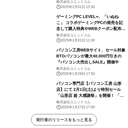
ボPC購入時に使える 5,000円OFF
株式会社ユニットコム
WEBクーポン配布
2025年1月31日 15:30
ゲーミングPC LEVEL∞、「いぬね
こ」 コラボゲーミングPCの発売を記
念して購入特典やWEBクーポン配布
さらに、サイン入りコラボPCが当たる
株式会社ユニットコム
キャンペーン実施
2025年1月31日 11:30
パソコン工房WEBサイト、セール対象
BTOパソコンが最大40,000円引きの
『パソコン大売出しSALE』開催中
株式会社ユニットコム
2025年1月29日 17:50
パソコン専門店【パソコン工房 山形
店】にて 2月1日(土)より特別セール
「山形店 超 大感謝祭」を開催！ 「オ
ススメ即納パソコン」を豊富に取り揃
株式会社ユニットコム
え！ 更に「PCパーツ・周辺機器等の
2025年1月27日 17:00
セール商品」を記念プライスにてご奉
仕！
発行者のリリースをもっと見る