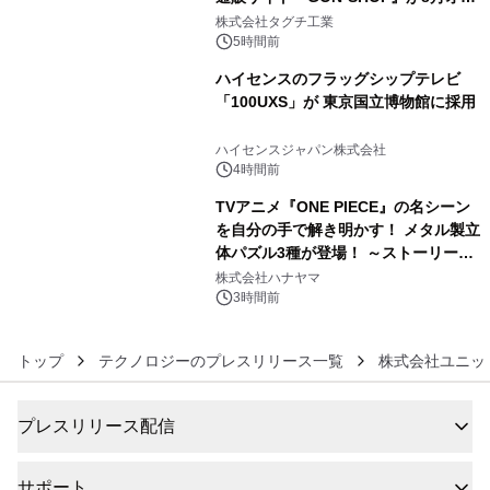
4
プン
株式会社タグチ工業
5時間前
ハイセンスのフラッグシップテレビ
「100UXS」が 東京国立博物館に採用
5
ハイセンスジャパン株式会社
4時間前
TVアニメ『ONE PIECE』の名シーン
を自分の手で解き明かす！ メタル製立
体パズル3種が登場！ ～ストーリーと
6
ギミックが融合した 大人の体験型パズ
株式会社ハナヤマ
ルが8月7日(金)12時より先行予約受付
3時間前
開始～
トップ
テクノロジーのプレスリリース一覧
株式会社ユニッ
プレスリリース配信
サポート