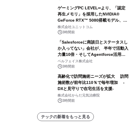
ゲーミングPC LEVEL∞より、「認定
再生メモリ」を採用したNVIDIA®
GeForce RTX™ 5080搭載モデル、
NVIDIA® GeForce RTX™ 5070 Ti搭
株式会社ユニットコム
載モデルを販売開始
3時間前
「Salesforceに商談日とステータスし
か入ってない」会社が、 半年で活動入
力量10倍・そしてAgentforce活用へ
── 敷島住宅×bellSalesAI事例公開
ベルフェイス株式会社
3時間前
高齢化で訪問施術ニーズが拡大 訪問
施術数が前年比110％で毎年増加 -
DXと見守りで在宅生活を支援-
株式会社からだ元気治療院
3時間前
テックの新着をもっと見る