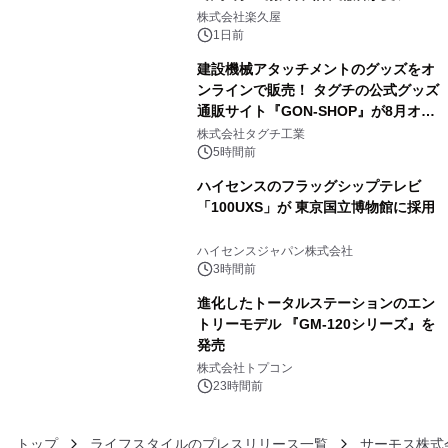
3
メニューを提供
株式会社楽久屋
1日前
建設機械アタッチメントのグッズをオ
ンラインで販売！ タグチの公式グッズ
通販サイト『GON-SHOP』が8月オー
4
プン
株式会社タグチ工業
5時間前
ハイセンスのフラッグシップテレビ
「100UXS」が 東京国立博物館に採用
5
ハイセンスジャパン株式会社
3時間前
進化したトータルステーションのエン
トリーモデル 『GM-120シリーズ』を
発売
6
株式会社トプコン
23時間前
トップ
ライフスタイルのプレスリリース一覧
サーモス株式