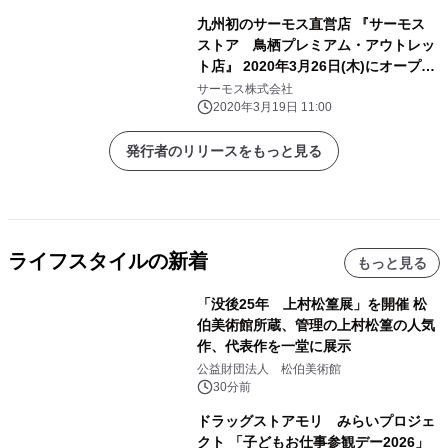
九州初のサーモス直営店 『サーモス
ストア 鳥栖プレミアム・アウトレッ
ト店』 2020年3月26日(木)にオープ
ン！
サーモス株式会社
2020年3月19日 11:00
発行者のリリースをもっと見る
ライフスタイルの新着
もっと見る
「没後25年 上村松篁展」を開催 松
伯美術館所蔵、管理の上村松篁の人気
作、代表作を一堂に展示
公益財団法人 松伯美術館
30分前
ドラッグストアモリ みらいプロジェ
クト 「子どもお仕事参観デー2026」