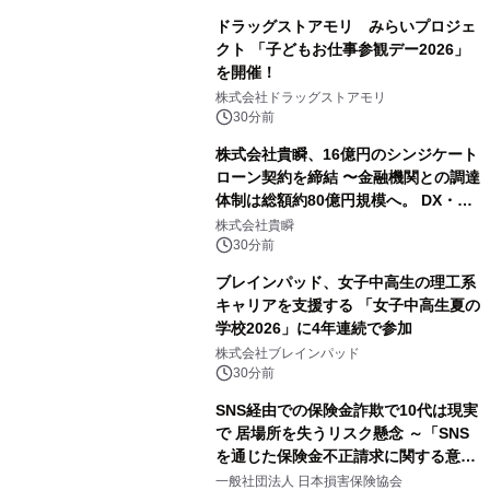
ドラッグストアモリ みらいプロジェ
クト 「子どもお仕事参観デー2026」
を開催！
株式会社ドラッグストアモリ
30分前
株式会社貴瞬、16億円のシンジケート
ローン契約を締結 〜金融機関との調達
体制は総額約80億円規模へ。 DX・海
外展開をはじめとした成長投資を加速
株式会社貴瞬
～
30分前
ブレインパッド、女子中高生の理工系
キャリアを支援する 「女子中高生夏の
学校2026」に4年連続で参加
株式会社ブレインパッド
30分前
SNS経由での保険金詐欺で10代は現実
で 居場所を失うリスク懸念 ～「SNS
を通じた保険金不正請求に関する意識
調査」を実施、 認知度の低さも浮き彫
一般社団法人 日本損害保険協会