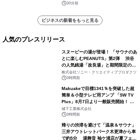
りに～
30分前
ビジネスの新着をもっと見る
人気のプレスリリース
スヌーピーの湯が登場！ 「サウナのあ
とに楽しむPEANUTS」第2弾 渋谷
の人気銭湯「改良湯」と期間限定のコ
1
ラボレーション サウナイキタイコラ
株式会社ソニー・クリエイティブプロダクツ
ボグッズも発売決定！
3時間前
Makuakeで目標1341％を突破した超
簡単＆小型テレビ用アンプ 「SW TV
Plus」8月7日より一般販売開始！ ケ
2
ーブル1本つなぐだけ、テレビの音が
城下工業株式会社
ぐっと豊かに
3時間前
帰りの渋滞を避けて「温泉＆サウナ」
三井アウトレットパーク木更津から車
で約5分 湯舞音 袖ケ浦店が夏フェア