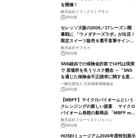
を開催！
株式会社ドラッグストアモリ
30分前
セレッソ大阪の2026／27シーズン開
幕戦に 「ウメダチーズラボ」が出店！
限定スイーツ販売＆選手直筆サイング
ッズが当たる抽選会を 8月8日に開催
株式会社ヤマタカ
30分前
SNS経由での保険金詐欺で10代は現実
で 居場所を失うリスク懸念 ～「SNS
を通じた保険金不正請求に関する意識
調査」を実施、 認知度の低さも浮き彫
一般社団法人 日本損害保険協会
りに～
30分前
【MBFF】マイクロバイオームという
クレンジングの新しい提案 マイクロ
バイオーム発想の新商品 「MBFF mb
クレンジングPRO」を2026年8月6日
株式会社フローリストジャパン
発売
30分前
HOSEIミュージアム2026年度特別展示