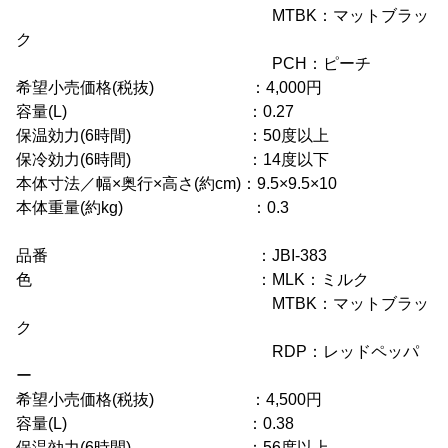
MTBK：マットブラッ
ク
PCH：ピーチ
希望小売価格(税抜) ：4,000円
容量(L) ：0.27
保温効力(6時間) ：50度以上
保冷効力(6時間) ：14度以下
本体寸法／幅×奥行×高さ(約cm)：9.5×9.5×10
本体重量(約kg) ：0.3
品番 ：JBI-383
色 ：MLK：ミルク
MTBK：マットブラッ
ク
RDP：レッドペッパ
ー
希望小売価格(税抜) ：4,500円
容量(L) ：0.38
保温効力(6時間) ：56度以上