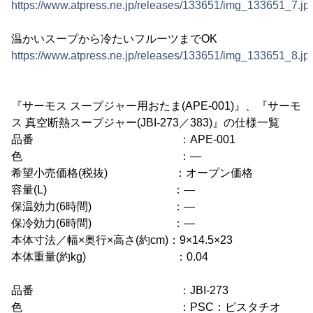
https://www.atpress.ne.jp/releases/133651/img_133651_7.jp
温かいスープから冷たいフルーツまでOK
https://www.atpress.ne.jp/releases/133651/img_133651_8.jp
『サーモス スープジャー用おたま(APE-001)』、『サーモ
ス 真空断熱スープジャー(JBI-273／383)』の仕様一覧
品番 ：APE-001
色 ：―
希望小売価格(税抜) ：オープン価格
容量(L) ：―
保温効力(6時間) ：―
保冷効力(6時間) ：―
本体寸法／幅×奥行×高さ(約cm)：9×14.5×23
本体重量(約kg) ：0.04
品番 ：JBI-273
色 ：PSC：ピスタチオ