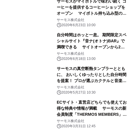
サーモスがマイボトルで味わい続く コ
ーヒーを提供するコーヒーショップを
オープン マイボトル持ち込み型のテ
イクアウト専門コーヒーショップ
サーモス株式会社
『THERMOS COFFEE TO GO』グラ
2020年6月23日 10:00
ンドオープン
自分時間はホッと一息。 期間限定スペ
シャルサイト『音ナ(オトナ)BAR』で
満喫できる サイトオープンから2週
間の傾向は 「いやされたい」「ぼーっ
サーモス株式会社
としたい」「くつろぎたい」が人気
2020年6月18日 13:00
～音ナタイムをご一緒に サーモスで、
サーモスの真空断熱タンブラーととも
自分時間をじっくり、おいしく。～ 期
に、 おいしくゆったりとした自分時間
間：2020年7月31日(金)まで
を提案！ プロが選ぶカクテルと音楽を
レコメンド！ 期間限定スペシャルサイ
サーモス株式会社
ト『音ナ(オトナ)BAR』オープン
2020年5月27日 10:30
ECサイト・直営店どちらでも使えてお
得な特典や情報が満載 サーモスの新
会員制度「THERMOS MEMBERS」ス
タート 新制度導入開始：2020年3月
サーモス株式会社
26日(木)
2020年3月31日 12:45