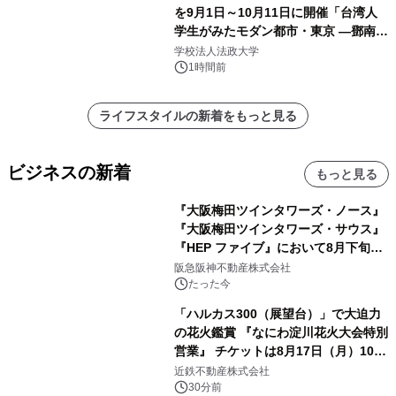
を9月1日～10月11日に開催「台湾人
学生がみたモダン都市・東京 ―鄧南光
と法政大学の1930年代―」
学校法人法政大学
1時間前
ライフスタイルの新着をもっと見る
ビジネスの新着
もっと見る
『大阪梅田ツインタワーズ・ノース』
『大阪梅田ツインタワーズ・サウス』
『HEP ファイブ』において8月下旬か
ら 「オフサイト型コーポレートPPA」
阪急阪神不動産株式会社
による 再生可能エネルギー電力の使用
たった今
を開始します
「ハルカス300（展望台）」で大迫力
の花火鑑賞 『なにわ淀川花火大会特別
営業』 チケットは8月17日（月）10時
00分から販売開始！
近鉄不動産株式会社
30分前