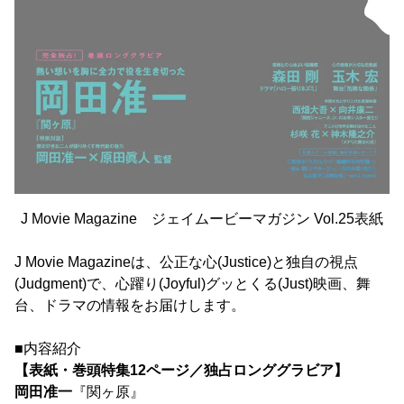
J Movie Magazine ジェイムービーマガジン Vol.25表紙
J Movie Magazineは、公正な心(Justice)と独自の視点
(Judgment)で、心躍り(Joyful)グッとくる(Just)映画、舞
台、ドラマの情報をお届けします。
■内容紹介
【表紙・巻頭特集12ページ／独占ロンググラビア】
岡田准一
『関ヶ原』