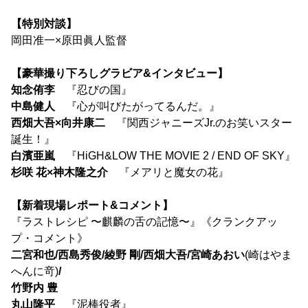
【特別対談】
岡田准一×原田眞人監督
【豪華撮り下ろしグラビア&インタビュー】
知念侑李
『忍びの国』
中島健人
『心が叫びたがってるんだ。』
西畑大吾×向井康二
『関西ジャニーズJr.のお笑いスター
誕生！』
白濱亜嵐
『HiGH&LOW THE MOVIE 2 / END OF SKY』
杉咲 花×神木隆之介
『メアリと魔女の花』
【新着現場レポート&コメント】
『ラストレシピ 〜麒麟の舌の記憶〜』《クランクアッ
プ・コメント》
二宮和也/西島秀俊/綾野 剛/西畑大吾/宮崎あおい
(崎はやま
へんに竒)
/
竹野内 豊
丸山隆平
『泥棒役者』