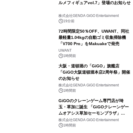
ルメフィギュアvol.7」登場のお知らせ
株式会社GENDA GiGO Entertainment
19分前
72時間限定50％OFF、UWANT、同社
最軽量1.04kgの自動ゴミ収集掃除機
「V700 Pro」をMakuakeで発売
UWANT
1時間前
大阪・道頓堀の「GiGO」旗艦店
「GiGO大阪道頓堀本店2周年祭」開催
のお知らせ
株式会社GENDA GiGO Entertainment
1時間前
GiGOのクレーンゲーム専門店が埼
玉・草加に誕生 「GiGOクレーンゲー
ムオアシス草加セーモンプラザ」
2026年8月7日(金)10時グランドオープ
株式会社GENDA GiGO Entertainment
ン
1時間前