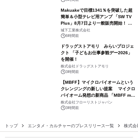
開始～
Makuakeで目標1341％を突破した超
簡単＆小型テレビ用アンプ 「SW TV
Plus」8月7日より一般販売開始！ ケ
4
ーブル1本つなぐだけ、テレビの音が
城下工業株式会社
ぐっと豊かに
6時間前
ドラッグストアモリ みらいプロジェ
クト 「子どもお仕事参観デー2026」
を開催！
5
株式会社ドラッグストアモリ
3時間前
【MBFF】マイクロバイオームという
クレンジングの新しい提案 マイクロ
バイオーム発想の新商品 「MBFF mb
6
クレンジングPRO」を2026年8月6日
株式会社フローリストジャパン
発売
3時間前
トップ
エンタメ・カルチャーのプレスリリース一覧
株式会