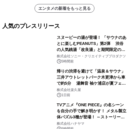
エンタメの新着をもっと見る
人気のプレスリリース
スヌーピーの湯が登場！ 「サウナのあ
とに楽しむPEANUTS」第2弾 渋谷
の人気銭湯「改良湯」と期間限定のコ
1
ラボレーション サウナイキタイコラ
株式会社ソニー・クリエイティブプロダクツ
ボグッズも発売決定！
5時間前
帰りの渋滞を避けて「温泉＆サウナ」
三井アウトレットパーク木更津から車
で約5分 湯舞音 袖ケ浦店が夏フェア
2
メニューを提供
株式会社楽久屋
1日前
TVアニメ『ONE PIECE』の名シーン
を自分の手で解き明かす！ メタル製立
体パズル3種が登場！ ～ストーリーと
3
ギミックが融合した 大人の体験型パズ
株式会社ハナヤマ
ルが8月7日(金)12時より先行予約受付
5時間前