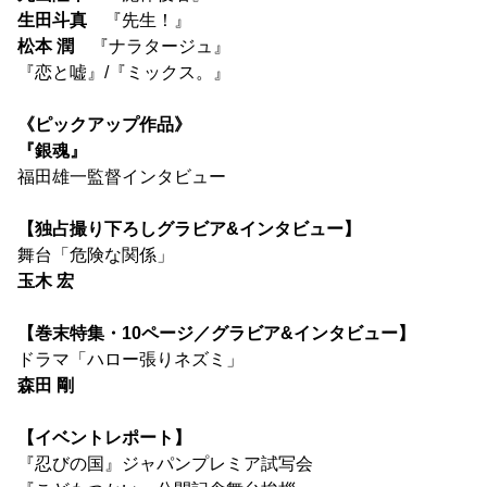
生田斗真
『先生！』
松本 潤
『ナラタージュ』
『恋と嘘』/『ミックス。』
《ピックアップ作品》
『銀魂』
福田雄一監督インタビュー
【独占撮り下ろしグラビア&インタビュー】
舞台「危険な関係」
玉木 宏
【巻末特集・10ページ／グラビア&インタビュー】
ドラマ「ハロー張りネズミ」
森田 剛
【イベントレポート】
『忍びの国』ジャパンプレミア試写会