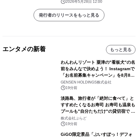
2026年5月28日 12:00
発行者のリリースをもっと見る
エンタメの新着
もっと見る
わんわんリゾート 粟津の"看板犬"の名
前をみんなで決めよう！ Instagramで
「お名前募集キャンペーン」を8月8日
(土)より開催
GENSEN HOLDINGS株式会社
19分前
淡路島、旅行者が「絶対に食べて」と
すすめたくなるお寿司 お寿司も温泉も
プールも"自分たちだけ"の貸切宿で 1
日1組限定「岩屋温泉 絵島別庭 海と
株式会社ぷらど
森」の握り寿司プラン
19分前
GiGO限定景品「ぶいすぽっ！デフォ