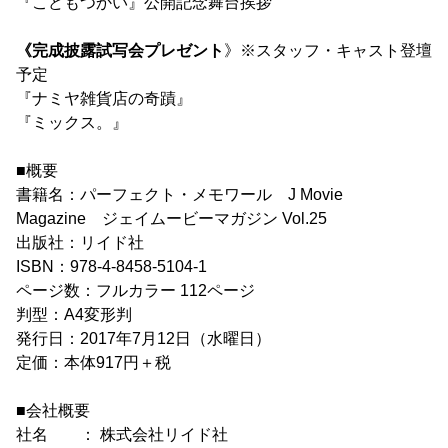
『こどもつかい』公開記念舞台挨拶
《完成披露試写会プレゼント
》※スタッフ・キャスト登壇
予定
『ナミヤ雑貨店の奇蹟』
『ミックス。』
■概要
書籍名：パーフェクト・メモワール J Movie
Magazine ジェイムービーマガジン Vol.25
出版社：リイド社
ISBN：978-4-8458-5104-1
ページ数：フルカラー 112ページ
判型：A4変形判
発行日：2017年7月12日（水曜日）
定価：本体917円＋税
■会社概要
社名 ： 株式会社リイド社