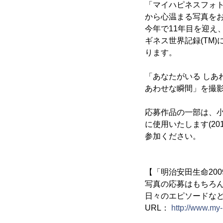
「マイハピネスフォ
から心温まる写真を
今年で11年目を迎
ギネス世界記録(TM
ります。
「あなたがいる し
あわせな瞬間」を撮
応募作品の一部は、小
に使用いたします(20
参加ください。
【「明治安田生命20
写真の応募はもちろ
日々のエピソードな
URL：
http://www.my