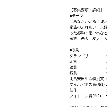
【募集要項・詳細】
■テーマ
「あなたがいる しあ
家族のふれあい、夫
った感動・思い出など
家族、恋人、友人、
■表彰
グランプリ ：旅行
金賞 ：旅行券1
銀賞 ：旅行券5
銅賞 ：旅行券3
明治安田生命特別賞 ：
マイハピネス賞(※1)：
佳作 ：『たしかな
フォトコン賞(※2) 