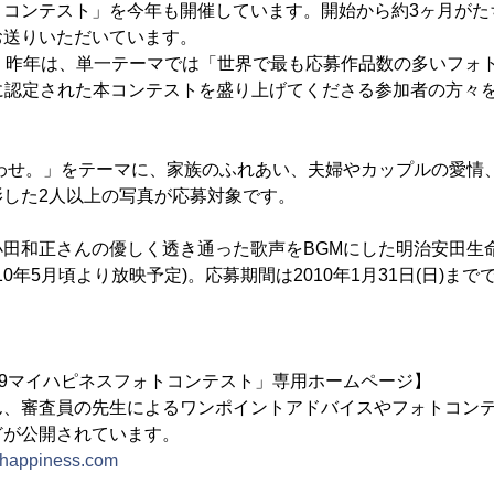
トコンテスト」を今年も開催しています。開始から約3ヶ月がた
お送りいただいています。
え、昨年は、単一テーマでは「世界で最も応募作品数の多いフォ
)に認定された本コンテストを盛り上げてくださる参加者の方々
あわせ。」をテーマに、家族のふれあい、夫婦やカップルの愛情
影した2人以上の写真が応募対象です。
田和正さんの優しく透き通った歌声をBGMにした明治安田生
10年5月頃より放映予定)。応募期間は2010年1月31日(日)ま
09マイハピネスフォトコンテスト」専用ホームページ】
ん、審査員の先生によるワンポイントアドバイスやフォトコン
どが公開されています。
-happiness.com