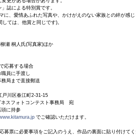
数に変更がある場合があります。
コン」誌による特別賞です。
ーマに、愛情あふれた写真や、かけがえのない家族との絆が感
関しては、他賞と同じです)。
、柳瀬 桐人氏(写真家)ほか
真で応募する場合
生命職員に手渡し
ト事務局まで直接郵送
江戸川区春江町2-31-15
ピネスフォトコンテスト事務局 宛
店頭に持参
//www.kitamura.jp
でご確認いただけます。
、応募票に必要事項をご記入のうえ、作品の裏面に貼り付けてく