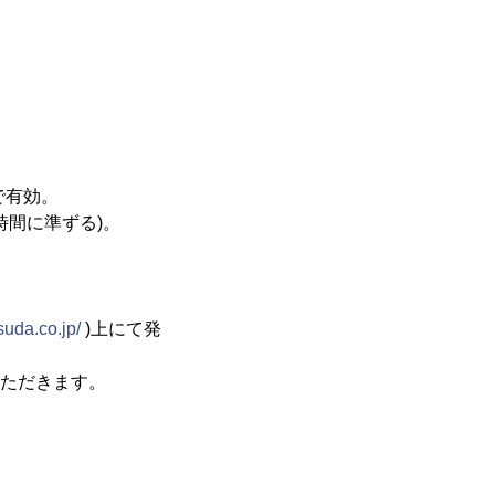
で有効。
時間に準ずる)。
suda.co.jp/
)上にて発
いただきます。