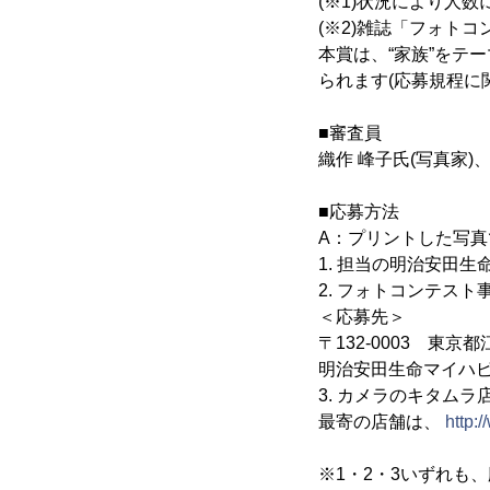
(※1)状況により人
(※2)雑誌「フォト
本賞は、“家族”をテ
られます(応募規程に
■審査員
織作 峰子氏(写真家)
■応募方法
A：プリントした写
1. 担当の明治安田
2. フォトコンテス
＜応募先＞
〒132-0003 東京都
明治安田生命マイハ
3. カメラのキタムラ
最寄の店舗は、
http:
※1・2・3いずれも