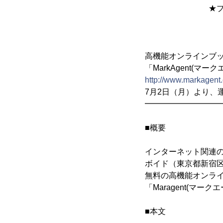
★ブックマー
★豊富なス
★メタ検
高機能オンラインブ
「MarkAgent(マー
http://www.markagent
7月2日（月）より、
━━━━━━━━━
■概要
インターネット関連
ボイド（東京都新宿区
無料の高機能オンラ
「Maragent(マ
■本文