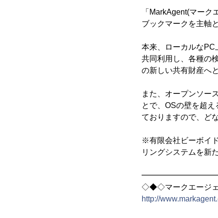
「MarkAgent(
ブックマークを主軸
本来、ローカルなP
共同利用し、各種の
の新しい共有財産へ
また、オープンソースコ
とで、OSの壁を超
ておりますので、ど
※有限会社ビーボイ
リングシステムを新
━━━━━━━━━
◇◆◇マークエージ
http://www.markagent