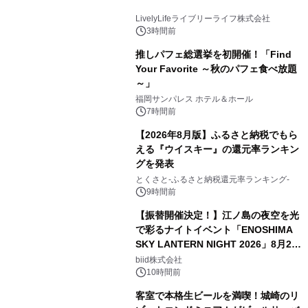
LivelyLifeライブリーライフ株式会社
3時間前
推しパフェ総選挙を初開催！「Find
Your Favorite ～秋のパフェ食べ放題
～」
福岡サンパレス ホテル＆ホール
7時間前
【2026年8月版】ふるさと納税でもら
える『ウイスキー』の還元率ランキン
グを発表
とくさと-ふるさと納税還元率ランキング-
9時間前
【振替開催決定！】江ノ島の夜空を光
で彩るナイトイベント「ENOSHIMA
SKY LANTERN NIGHT 2026」8月22
日(土)振替開催＆受付スタート！
biid株式会社
10時間前
客室で本格生ビールを満喫！城崎のリ