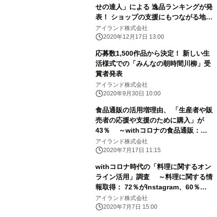
せの達人」による 逸品ランキングが発
表！ ショップの支援にもつながる地域
性のある商品が多数ランクイン
アイランド株式会社
2020年12月17日 13:00
応募数1,500作品から決定！ 新しい生
活様式での「みんなの朝時間川柳」受
賞者発表
アイランド株式会社
2020年9月30日 10:00
食品通販の活用増理由、 「生産者や販
売者の応援や支援のために購入」が
43％ ～withコロナの食品通販：
42％が購入増える、 人気ジャンルは
アイランド株式会社
洋菓子が50％～
2020年7月17日 11:15
withコロナ時代の「料理に関するオン
ライン活用」調査 ～料理に関する情
報取得： 72％がInstagram、60％以
上が「料理のライブ配信」を視聴～
アイランド株式会社
2020年7月7日 15:00