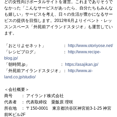
どの女性向けポータルサイトを運営。これまでありそうで
なかった「こんなサービスがあったら、自分たちもみんな
も嬉しい」サービスを考え、日々の生活が豊かになるサー
ビスの提供を目指します。2012年6月よりイベント・レッ
スンスペース「外苑前アイランドスタジオ」も運営してい
ます。
「おとりよせネット」 ：
http://www.otoriyose.net/
「レシピブログ」 ：
http://www.recipe-
blog.jp/
「朝時間.jp」 ：
https://asajikan.jp/
「外苑前アイランドスタジオ」：
http://www.ai-
land.co.jp/studio/
＜会社概要＞
商号 ： アイランド株式会社
代表者 ： 代表取締役 粟飯原 理咲
所在地 ： 〒150-0001 東京都渋谷区神宮前3-1-25 神宮
前IKビル2F