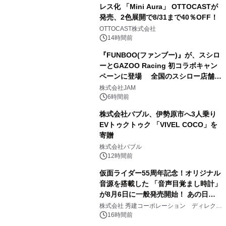
レス化 「Mini Aura」 OTTOCASTが
発売、2色展開で8/31まで40％OFF！
3
OTTOCAST株式会社
14時間前
『FUNBOO(ファンブー)』が、スシロ
ーとGAZOO Racing 初コラボキャン
ペーンに登場 全国のスシロー店舗で
4
GR 4車種の FUNBOO(ミニカー)付き
株式会社JAM
メニューが展開されます
6時間前
株式会社バブル、伊勢原市へ3人乗り
EVトゥクトゥク 「VIVEL COCO」を
寄贈
5
株式会社バブル
12時間前
仮面ライダー55周年記念！オリジナル
音源を搭載した 「音声目覚まし時計」
が8月6日に一般発売開始！ あの日の
6
大興奮が今甦る
株式会社 秀建コーポレーション ディレクト
アートギャラリー
16時間前