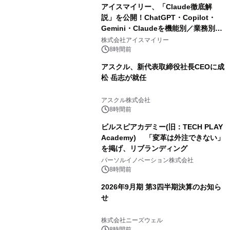
アイスマイリー、「Claude徹底解
説」を公開！ChatGPT・Copilot・
Gemini・Claudeを機能別／業務別に
比較―自社に合う生成AIの選び方がわ
株式会社アイスマイリー
かる実践ガイド
8時間前
アスクル、新代表取締役社長CEOに成
松 岳志が就任
アスクル株式会社
8時間前
ビルスピアカデミー(旧：TECH PLAY
Academy) 「変革は外注できない」
を掲げ、リブランディング
パーソルイノベーション株式会社
8時間前
2026年9月期 第3四半期決算のお知ら
せ
株式会社ニーズウェル
8時間前