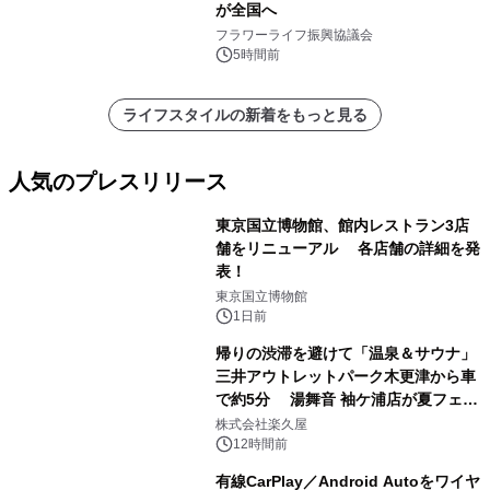
が全国へ
フラワーライフ振興協議会
5時間前
ライフスタイルの新着をもっと見る
人気のプレスリリース
東京国立博物館、館内レストラン3店
舗をリニューアル 各店舗の詳細を発
表！
1
東京国立博物館
1日前
帰りの渋滞を避けて「温泉＆サウナ」
三井アウトレットパーク木更津から車
で約5分 湯舞音 袖ケ浦店が夏フェア
2
メニューを提供
株式会社楽久屋
12時間前
有線CarPlay／Android Autoをワイヤ