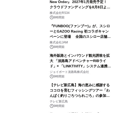
New Order』 2027年1月発売予定！
クラウドファンディングを8月8日より
開始
株式会社RS34
8時間前
『FUNBOO(ファンブー)』が、スシロ
ーとGAZOO Racing 初コラボキャン
ペーンに登場 全国のスシロー店舗で
GR 4車種の FUNBOO(ミニカー)付き
株式会社JAM
メニューが展開されます
8時間前
海外販路とインバウンド観光誘致を拡
大 「淡路島アドベンチャーRIBライ
ド」× 「LINKTIVITY」システム連携を
開始！
ジョイポート淡路島株式会社
9時間前
【テレビ新広島】海の恵みに感謝する
ココロを育むフィッシングツアー「わ
んぱく釣りごろつられごろ」の参加小
学生を募集
テレビ新広島
9時間前