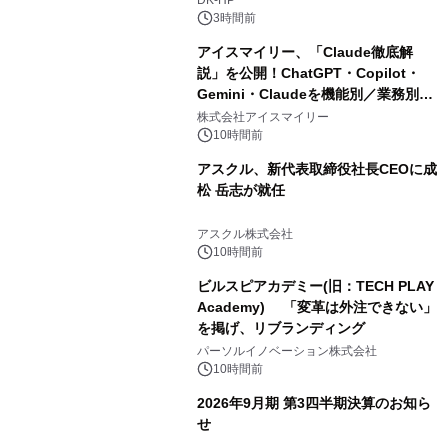
DK-HP
3時間前
アイスマイリー、「Claude徹底解
説」を公開！ChatGPT・Copilot・
Gemini・Claudeを機能別／業務別に
比較―自社に合う生成AIの選び方がわ
株式会社アイスマイリー
かる実践ガイド
10時間前
アスクル、新代表取締役社長CEOに成
松 岳志が就任
アスクル株式会社
10時間前
ビルスピアカデミー(旧：TECH PLAY
Academy) 「変革は外注できない」
を掲げ、リブランディング
パーソルイノベーション株式会社
10時間前
2026年9月期 第3四半期決算のお知ら
せ