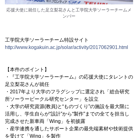
応援大使に就任した足立梨花さんと工学院大学ソーラーチームメ
ンバー
工学院大学ソーラーチーム特設サイト
http://www.kogakuin.ac.jp/solar/activity/2017062901.html
【本件のポイント】
・『工学院大学ソーラーチーム』の応援大使にタレントの
足立梨花さんが就任
・2017年より大学のフラグシップに選定され「総合研究
所ソーラービークル研究センター」を設立
・大学の研究資源(教員)と“ものづくり”の施設を最大限に
活用し、学生自らが“設計”から“製作”までの全てを担当し
完成させた新車両「Wing」を初披露
・産学連携を通したサポート企業の最先端素材や技術提供
を受けて「Wing」を製作