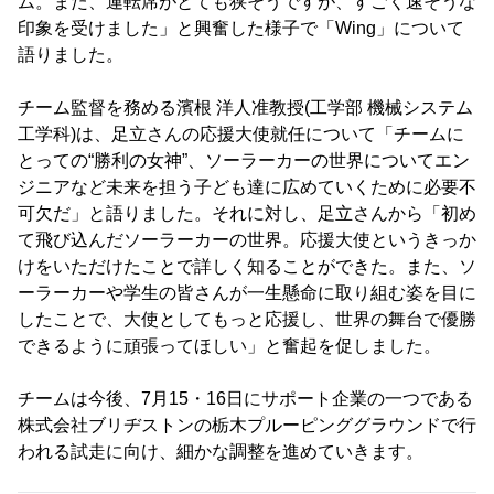
ム。また、運転席がとても狭そうですが、すごく速そうな
印象を受けました」と興奮した様子で「Wing」について
語りました。
チーム監督を務める濱根 洋人准教授(工学部 機械システム
工学科)は、足立さんの応援大使就任について「チームに
とっての“勝利の女神”、ソーラーカーの世界についてエン
ジニアなど未来を担う子ども達に広めていくために必要不
可欠だ」と語りました。それに対し、足立さんから「初め
て飛び込んだソーラーカーの世界。応援大使というきっか
けをいただけたことで詳しく知ることができた。また、ソ
ーラーカーや学生の皆さんが一生懸命に取り組む姿を目に
したことで、大使としてもっと応援し、世界の舞台で優勝
できるように頑張ってほしい」と奮起を促しました。
チームは今後、7月15・16日にサポート企業の一つである
株式会社ブリヂストンの栃木プルーピンググラウンドで行
われる試走に向け、細かな調整を進めていきます。