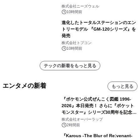
株式会社ニーズウェル
10時間前
進化したトータルステーションのエン
トリーモデル 『GM-120シリーズ』を
発売
株式会社トプコン
10時間前
テックの新着をもっと見る
エンタメの新着
もっと見る
『ポケモン公式ぜんこく図鑑 1996-
2026』本日発売！ さらに『ポケット
モンスター』シリーズ30周年を記念し
た画集『ポケットモンスター ビジュア
株式会社オーバーラップ
ルアートブック』の発売決定！ 2026
2時間前
年12月18日（金）、3冊同時発売！
『Karous -The Blur of Re:venant-