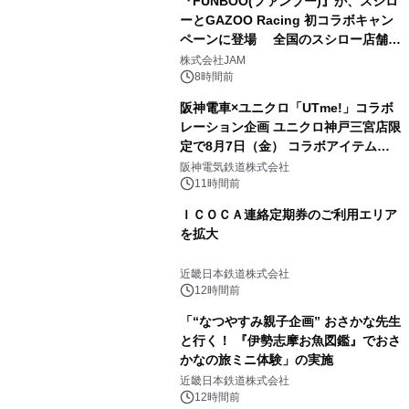
『FUNBOO(ファンブー)』が、スシロ
ーとGAZOO Racing 初コラボキャン
ペーンに登場 全国のスシロー店舗で
GR 4車種の FUNBOO(ミニカー)付き
株式会社JAM
メニューが展開されます
8時間前
阪神電車×ユニクロ「UTme!」コラボ
レーション企画 ユニクロ神戸三宮店限
定で8月7日（金） コラボアイテムが
発売決定！
阪神電気鉄道株式会社
11時間前
ＩＣＯＣＡ連絡定期券のご利用エリア
を拡大
近畿日本鉄道株式会社
12時間前
「“なつやすみ親子企画” おさかな先生
と行く！ 『伊勢志摩お魚図鑑』でおさ
かなの旅ミニ体験」の実施
近畿日本鉄道株式会社
12時間前