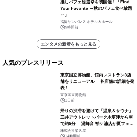
推しパフェ総選挙を初開催！「Find
Your Favorite ～秋のパフェ食べ放題
～」
福岡サンパレス ホテル＆ホール
9時間前
エンタメの新着をもっと見る
人気のプレスリリース
東京国立博物館、館内レストラン3店
舗をリニューアル 各店舗の詳細を発
表！
1
東京国立博物館
1日前
帰りの渋滞を避けて「温泉＆サウナ」
三井アウトレットパーク木更津から車
で約5分 湯舞音 袖ケ浦店が夏フェア
2
メニューを提供
株式会社楽久屋
14時間前