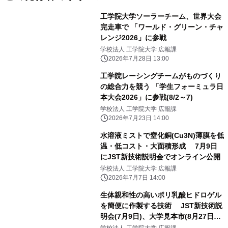
工学院大学ソーラーチーム、世界大会
完走車で 「ワールド・グリーン・チャ
レンジ2026」に参戦
学校法人 工学院大学 広報課
2026年7月28日 13:00
工学院レーシングチームがものづくり
の総合力を競う 「学生フォーミュラ日
本大会2026」に参戦(8/2～7)
学校法人 工学院大学 広報課
2026年7月23日 14:00
水溶液ミストで窒化銅(Cu3N)薄膜を低
温・低コスト・大面積形成 7月9日
にJST新技術説明会でオンライン公開
学校法人 工学院大学 広報課
2026年7月7日 14:00
生体親和性の高いポリ乳酸ヒドロゲル
を簡便に作製する技術 JST新技術説
明会(7月9日)、大学見本市(8月27日・
28日)で公開