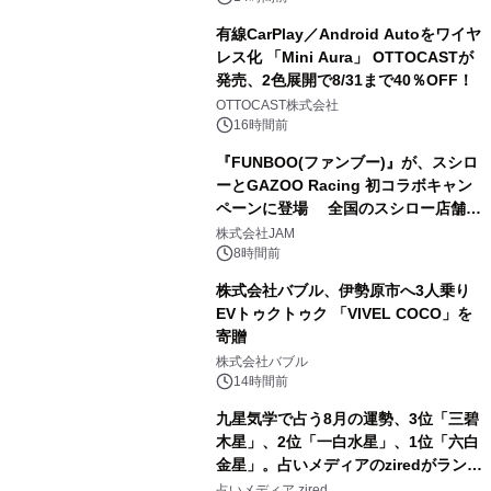
有線CarPlay／Android Autoをワイヤ
レス化 「Mini Aura」 OTTOCASTが
発売、2色展開で8/31まで40％OFF！
3
OTTOCAST株式会社
16時間前
『FUNBOO(ファンブー)』が、スシロ
ーとGAZOO Racing 初コラボキャン
ペーンに登場 全国のスシロー店舗で
4
GR 4車種の FUNBOO(ミニカー)付き
株式会社JAM
メニューが展開されます
8時間前
株式会社バブル、伊勢原市へ3人乗り
EVトゥクトゥク 「VIVEL COCO」を
寄贈
5
株式会社バブル
14時間前
九星気学で占う8月の運勢、3位「三碧
木星」、2位「一白水星」、1位「六白
金星」。占いメディアのziredがランキ
6
ングを発表
占いメディア zired