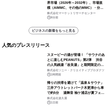
界市場（2026年～2032年）、市場規
模（AlMMC、その他のMMC）・分析
レポートを発表
株式会社マーケットリサーチセンター
8分前
ビジネスの新着をもっと見る
人気のプレスリリース
スヌーピーの湯が登場！ 「サウナのあ
とに楽しむPEANUTS」第2弾 渋谷
の人気銭湯「改良湯」と期間限定のコ
1
ラボレーション サウナイキタイコラ
株式会社ソニー・クリエイティブプロダクツ
ボグッズも発売決定！
1時間前
帰りの渋滞を避けて「温泉＆サウナ」
三井アウトレットパーク木更津から車
で約5分 湯舞音 袖ケ浦店が夏フェア
2
メニューを提供
株式会社楽久屋
1日前