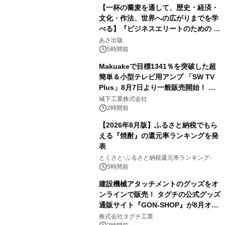
【一杯の蕎麦を通して、歴史・経済・
文化・作法、世界への広がりまでを学
べる】『ビジネスエリートのための 教
3
養としての蕎麦』2026年8月25日
あさ出版
（火）発売
5時間前
Makuakeで目標1341％を突破した超
簡単＆小型テレビ用アンプ 「SW TV
Plus」8月7日より一般販売開始！ ケ
4
ーブル1本つなぐだけ、テレビの音が
城下工業株式会社
ぐっと豊かに
2時間前
【2026年8月版】ふるさと納税でもら
える『焼酎』の還元率ランキングを発
表
5
とくさと-ふるさと納税還元率ランキング-
5時間前
建設機械アタッチメントのグッズをオ
ンラインで販売！ タグチの公式グッズ
通販サイト『GON-SHOP』が8月オー
6
プン
株式会社タグチ工業