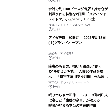
4分前
合計で約1100ブースが出店！好奇心が
刺激される特別な2日間 「金沢ハンド
メイドマルシェ2026」10/3(土)・
10/4(日)開催
金沢ハンドメイドマルシェ2026
8分前
アイダ設計「松阪店」 2026年8月8日
(土)グランドオープン
株式会社アイダ設計
8分前
障害のある方が描いた絵画と“働く
姿”を捉えた写真、 入賞80作品を展
示 「障害者雇用支援月間」作品展示
会を 東京・愛知で開催
株式会社ドゥ・クリエーション
8分前
眠りづらさの正体──シリーズ第2回 人
は寝ると「腹腔の余白」が消える──
呼吸が弱まる本当の構造的理由