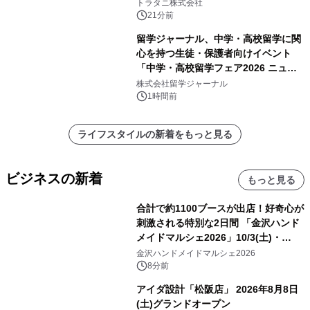
トラタニ株式会社
21分前
留学ジャーナル、中学・高校留学に関
心を持つ生徒・保護者向けイベント
「中学・高校留学フェア2026 ニュー
ジーランド＆オーストラリア」を
株式会社留学ジャーナル
9/12(土)に開催
1時間前
ライフスタイルの新着をもっと見る
ビジネスの新着
もっと見る
合計で約1100ブースが出店！好奇心が
刺激される特別な2日間 「金沢ハンド
メイドマルシェ2026」10/3(土)・
10/4(日)開催
金沢ハンドメイドマルシェ2026
8分前
アイダ設計「松阪店」 2026年8月8日
(土)グランドオープン