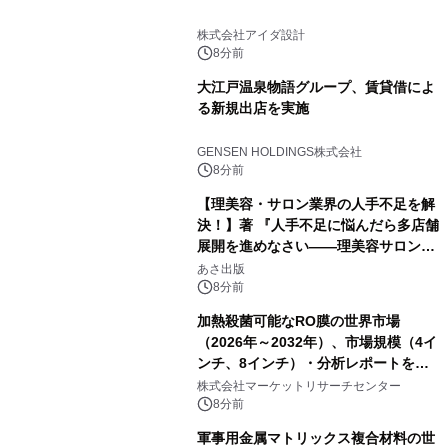
株式会社アイダ設計
8分前
大江戸温泉物語グループ、賃貸借によ
る新規出店を実施
GENSEN HOLDINGS株式会社
8分前
【理美容・サロン業界の人手不足を解
決！】著 『人手不足に悩んだら多店舗
展開を進めなさい――理美容サロン
「多店舗展開」の教科書』2026年8月
あさ出版
24日（月）発売
8分前
加熱殺菌可能なRO膜の世界市場
（2026年～2032年）、市場規模（4イ
ンチ、8インチ）・分析レポートを発
表
株式会社マーケットリサーチセンター
8分前
軍事用金属マトリックス複合材料の世