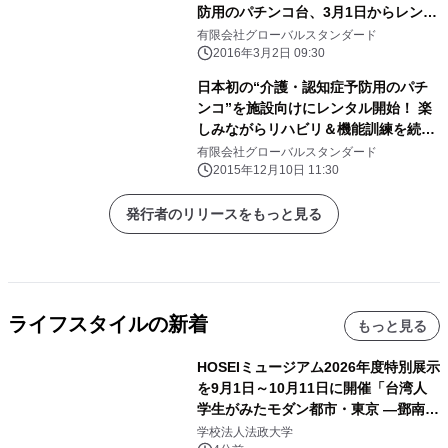
防用のパチンコ台、3月1日からレンタ
ル開始
有限会社グローバルスタンダード
2016年3月2日 09:30
日本初の“介護・認知症予防用のパチ
ンコ”を施設向けにレンタル開始！ 楽
しみながらリハビリ＆機能訓練を続け
られる遊技機を開発
有限会社グローバルスタンダード
2015年12月10日 11:30
発行者のリリースをもっと見る
ライフスタイルの新着
もっと見る
HOSEIミュージアム2026年度特別展示
を9月1日～10月11日に開催「台湾人
学生がみたモダン都市・東京 ―鄧南光
と法政大学の1930年代―」
学校法人法政大学