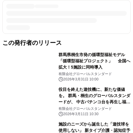
この発行者のリリース
群馬県桐生市発の循環型福祉モデル
「循環型福祉プロジェクト」 全国へ
拡大！5施設に同時導入
有限会社グローバルスタンダード
2026年3月31日 10:00
役目を終えた遊技機に、新たな価値
を。 群馬・桐生のグローバルスタンダ
ードが、 中古パチンコ台を再生し福祉
施設へ無償でつなぐ 「循環型福祉プロ
有限会社グローバルスタンダード
ジェクト」始動
2026年3月11日 10:30
施設のニーズから誕生した「遊技球を
使用しない」 新タイプ介護・認知症予