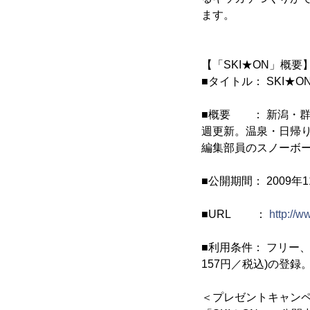
ます。
【「SKI★ON」概要
■タイトル： SKI★O
■概要 ： 新潟・群
週更新。温泉・日帰
編集部員のスノーボ
■公開期間： 2009年1
■URL ：
http://w
■利用条件： フリー
157円／税込)の登録
＜プレゼントキャン