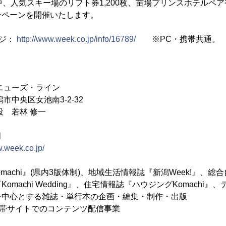
開中、人気スキー場のリフト券1,200枚、苗場プリンスホテルペア
ンペーンを開催いたします。
ージ：
http://www.week.co.jp/info/16789/
※PC・携帯共通。
ニューズ・ライン
市中央区女池南3-2-32
 若林 修一
月
w.week.co.jp/
machi』(県内3版体制)、地域生活情報誌『新潟Week!』、
omachi Wedding』、住宅情報誌『ハウジングKomachi
を中心とする雑誌・単行本の企画・編集・制作・出版
携帯サイトでのコンテンツ配信事業