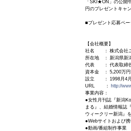
「SKI★ON」の公
円のプレゼントキャ
■プレゼント応募ペ
【会社概要】
社名 ： 株式会社
所在地 ： 新潟県新潟
代表 ： 代表取締役
資本金 ： 5,200万円
設立 ： 1998月4
URL ：
http://ww
事業内容：
●女性月刊誌『新潟Ko
まる』、結婚情報誌『K
ウィークリー新潟』
●Webサイトおよび
●動画/番組制作事業