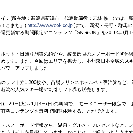
イン(所在地：新潟県新潟市、代表取締役：若林 修一)では、
！こまち」(
http://www.week.co.jp
)にて、新潟・長野・群馬
更新する期間限定のコンテンツ「SKI★ON」を2010年3月1
スポット・日帰り施設の紹介や、編集部員のスノーボード初体
めます。また、今回はエリアを拡大し、本州東日本全域のスキ
にパワーアップしました。
のリフト券1,200枚や、苗場プリンスホテルペア宿泊券など、
、新潟の人気スキー場の割引リフト券も販売します。
日(日)、29日(火)～1月3日(日)の期間で、iモードユーザー限定
ど有料コンテンツを無料で閲覧体験することができます。
ー・スノーボード情報から、温泉・グルメ・プレゼントなど、
できるサイトを目指しています。なにとぞ、ご紹介いただきま