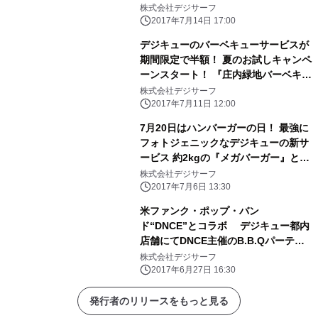
株式会社デジサーフ
2017年7月14日 17:00
デジキューのバーベキューサービスが
期間限定で半額！ 夏のお試しキャンペ
ーンスタート！ 『庄内緑地バーベキュ
ーサービス』 『戸田川緑地ピクニック
株式会社デジサーフ
広場 バーベキューサービス』
2017年7月11日 12:00
7月20日はハンバーガーの日！ 最強に
フォトジェニックなデジキューの新サ
ービス 約2kgの『メガバーガー』と約
1kgの『メガ餃子』の 体験会を7月20
株式会社デジサーフ
日に新宿で開催
2017年7月6日 13:30
米ファンク・ポップ・バン
ド“DNCE”とコラボ デジキュー都内
店舗にてDNCE主催のB.B.Qパーティ
ーに無料ご招待
株式会社デジサーフ
2017年6月27日 16:30
発行者のリリースをもっと見る