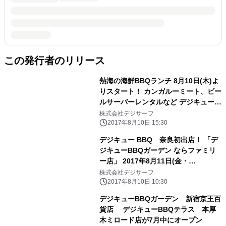
この発行者のリリース
熱海の海鮮BBQランチ 8月10日(木)よ
りスタート！ カンガルーミート、ビー
ルサーバーレンタルなど デジキューな
らではの ニーズ＆エリアマッチング・
株式会社デジサーフ
サービス続々登場！
2017年8月10日 15:30
デジキュー BBQ 奈良初出店！ 「デ
ジキューBBQガーデン ならファミリ
ー店」 2017年8月11日(金・
祝)OPEN！
株式会社デジサーフ
2017年8月10日 10:30
デジキューBBQガーデン 新宿京王百
貨店 デジキューBBQテラス 本厚
木ミロード店が7月中にオープン