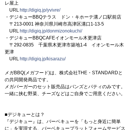
レ屋上
URL
http://digiq.jp/yvivre/
・デジキューBBQテラス ドン・キホーテ溝ノ口駅前店
〒213-0001 神奈川県川崎市高津区溝口1-13-5
URL
http://digiq.jp/donmizonokuchi/
・デジキューBBQCAFEイオンモール木更津店
〒292-0835 千葉県木更津市築地1-4 イオンモール木
更津
URL
http://digiq.jp/kisarazu/
メガBBQ(メガフード)は、株式会社THE・STANDARDと
の共同開発商品です。
メガバーガーのセット販売品はバンズとパティのみです。
一緒に挟む野菜、チーズなどはご自身でご用意ください。
■デジキューとは？
『デジキュー』は、バーベキューを「もっと身近に簡単
に」を実現する、バーベキュープラットフォームサービス