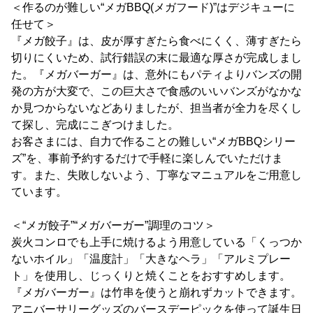
＜作るのが難しい“メガBBQ(メガフード)”はデジキューに
任せて＞
『メガ餃子』は、皮が厚すぎたら食べにくく、薄すぎたら
切りにくいため、試行錯誤の末に最適な厚さが完成しまし
た。『メガバーガー』は、意外にもパティよりバンズの開
発の方が大変で、この巨大さで食感のいいバンズがなかな
か見つからないなどありましたが、担当者が全力を尽くし
て探し、完成にこぎつけました。
お客さまには、自力で作ることの難しい“メガBBQシリー
ズ”を、事前予約するだけで手軽に楽しんでいただけま
す。また、失敗しないよう、丁寧なマニュアルをご用意し
ています。
＜“メガ餃子”“メガバーガー”調理のコツ＞
炭火コンロでも上手に焼けるよう用意している「くっつか
ないホイル」「温度計」「大きなヘラ」「アルミプレー
ト」を使用し、じっくりと焼くことをおすすめします。
『メガバーガー』は竹串を使うと崩れずカットできます。
アニバーサリーグッズのバースデーピックを使って誕生日