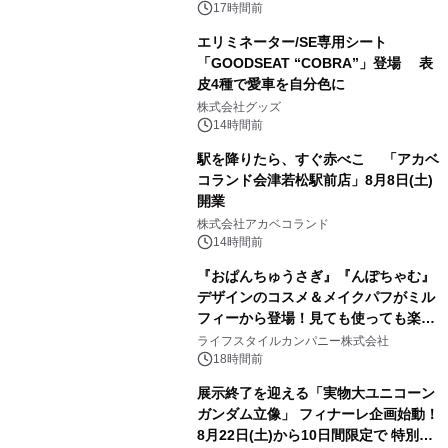
17時間前
エリミネーター/SE専用シート
「GOODSEAT “COBRA”」登場 表
皮4種で愛車を自分色に
2
株式会社グッズ
14時間前
駅を降りたら、すぐ赤べこ 「アカベ
コランド会津若松駅前店」8月8日(土)
開業
3
株式会社アカベコランド
14時間前
『おぱんちゅうさぎ』『んぽちゃむ』
デザインのコスメ＆メイクパフがミル
フィーから登場！見ても使っても楽し
4
い、ポップでキュートなコレクショ
ライフスタイルカンパニー株式会社
ン。
18時間前
展示終了を迎える「実物大ユニコーン
ガンダム立像」 フィナーレ企画始動！
8月22日(土)から10日間限定で 特別映
5