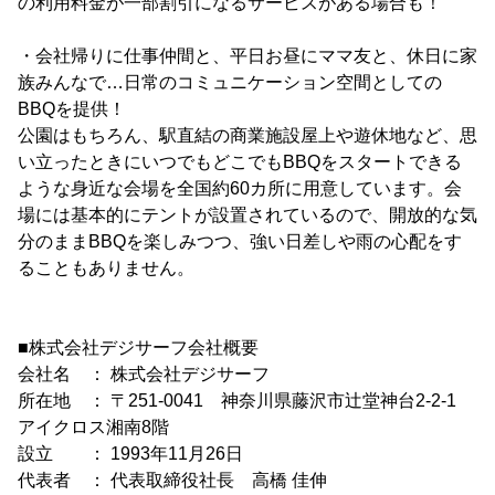
の利用料金が一部割引になるサービスがある場合も！
・会社帰りに仕事仲間と、平日お昼にママ友と、休日に家
族みんなで…日常のコミュニケーション空間としての
BBQを提供！
公園はもちろん、駅直結の商業施設屋上や遊休地など、思
い立ったときにいつでもどこでもBBQをスタートできる
ような身近な会場を全国約60カ所に用意しています。会
場には基本的にテントが設置されているので、開放的な気
分のままBBQを楽しみつつ、強い日差しや雨の心配をす
ることもありません。
■株式会社デジサーフ会社概要
会社名 ： 株式会社デジサーフ
所在地 ： 〒251-0041 神奈川県藤沢市辻堂神台2-2-1
アイクロス湘南8階
設立 ： 1993年11月26日
代表者 ： 代表取締役社長 高橋 佳伸