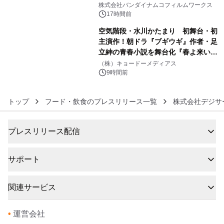
像『UNICORN GUNDAM Statue ―
株式会社バンダイナムコフィルムワークス
BEYOND POSSIBILITY ―』を上映！
17時間前
空気階段・水川かたまり 初舞台・初
主演作！朝ドラ『ブギウギ』作者・足
立紳の青春小説を舞台化『春よ来い、
6
マジで来い』キービジュアル解禁！
（株）キョードーメディアス
9時間前
トップ
フード・飲食のプレスリリース一覧
株式会社デジサ
プレスリリース配信
サポート
関連サービス
•
運営会社