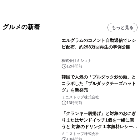
グルメの新着
もっと見る
エルグラムのコメント自動返信でレシ
ピ配布、約298万回再生の事例公開
株式会社ミショナ
12時間前
韓国で人気の「ブルダック炒め麺」と
コラボした「ブルダックチーズハット
グ」を新発売
ミニストップ株式会社
13時間前
「クランキー唐揚げ」と対象のおにぎ
りまたはサンドイッチ1個を一緒に買
うと 対象のドリンク１本無料レシート
クーポンもらえる！※1
ミニストップ株式会社
13時間前