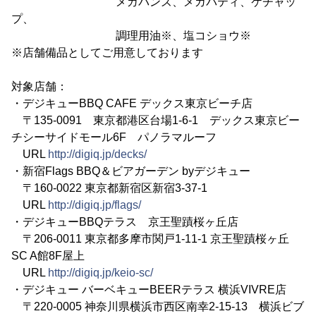
メガバンズ、メガパティ、ケチャッ
プ、
調理用油※、塩コショウ※
※店舗備品としてご用意しております
対象店舗：
・デジキューBBQ CAFE デックス東京ビーチ店
〒135-0091 東京都港区台場1-6-1 デックス東京ビー
チシーサイドモール6F パノラマルーフ
URL
http://digiq.jp/decks/
・新宿Flags BBQ＆ビアガーデン byデジキュー
〒160-0022 東京都新宿区新宿3-37-1
URL
http://digiq.jp/flags/
・デジキューBBQテラス 京王聖蹟桜ヶ丘店
〒206-0011 東京都多摩市関戸1-11-1 京王聖蹟桜ヶ丘
SC A館8F屋上
URL
http://digiq.jp/keio-sc/
・デジキュー バーベキューBEERテラス 横浜VIVRE店
〒220-0005 神奈川県横浜市西区南幸2-15-13 横浜ビブ