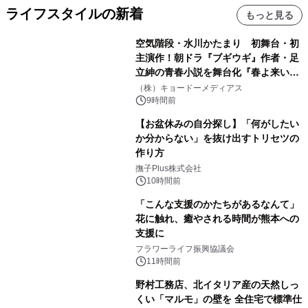
ライフスタイルの新着
もっと見る
空気階段・水川かたまり 初舞台・初
主演作！朝ドラ『ブギウギ』作者・足
立紳の青春小説を舞台化『春よ来い、
マジで来い』キービジュアル解禁！
（株）キョードーメディアス
9時間前
【お盆休みの自分探し】「何がしたい
か分からない」を抜け出すトリセツの
作り方
撫子Plus株式会社
10時間前
「こんな支援のかたちがあるなんて」
花に触れ、癒やされる時間が熊本への
支援に
フラワーライフ振興協議会
11時間前
野村工務店、北イタリア産の天然しっ
くい「マルモ」の壁を 全住宅で標準仕