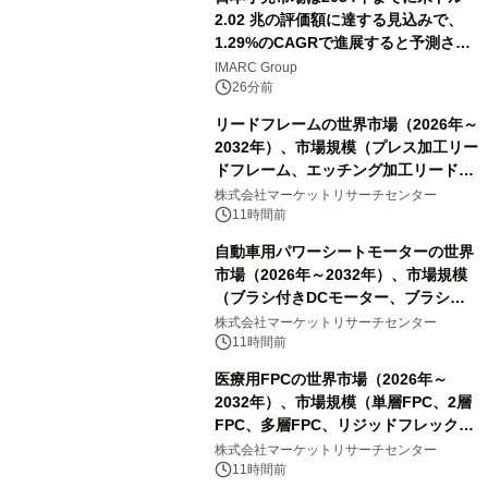
2.02 兆の評価額に達する見込みで、
1.29%のCAGRで進展すると予測され
ています。
IMARC Group
26分前
リードフレームの世界市場（2026年～
2032年）、市場規模（プレス加工リー
ドフレーム、エッチング加工リードフ
レーム）・分析レポートを発表
株式会社マーケットリサーチセンター
11時間前
自動車用パワーシートモーターの世界
市場（2026年～2032年）、市場規模
（ブラシ付きDCモーター、ブラシレ
スDCモーター）・分析レポートを発
株式会社マーケットリサーチセンター
表
11時間前
医療用FPCの世界市場（2026年～
2032年）、市場規模（単層FPC、2層
FPC、多層FPC、リジッドフレックス
PCB）・分析レポートを発表
株式会社マーケットリサーチセンター
11時間前