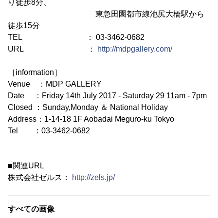
り徒歩8分、
東急田園都市線池尻大橋駅から
徒歩15分
TEL ： 03-3462-0682
URL ：
http://mdpgallery.com/
［information］
Venue ：MDP GALLERY
Date ：Friday 14th July 2017 - Saturday 29 11am - 7pm
Closed ：Sunday,Monday ＆ National Holiday
Address：1-14-18 1F Aobadai Meguro-ku Tokyo
Tel ：03-3462-0682
■関連URL
株式会社ゼルス：
http://zels.jp/
すべての画像