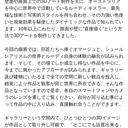
壁面や路面上での3Dアート制作を主に、オーストラリア
を中心に世界中で活動しているルーディ キスラー。最先
端な技術と写実的スタイルを持ち合わせ、その力強い色使
いと視覚効果を駆使したダイナミックな作品で知られてい
ます。10年以上にわたり、路面や壁に“直接描く”という方
法で3Dアートを制作してきました。
今回の個展では、巨匠たちへ捧ぐオマージュと、シュール
レアリスムの世界とルーディ自身の体験の融合が試みられ
ます。そして、その場でしか成立し得ない作品を中心に、
今までに無かったアプローチが試みられます。ギャラリー
及び建物にいたるまで全ての空間に新しい観点を投入し、
錯覚により作品と観客が同じ世界に所在できる、そんな作
品となっていますので是非、各自のスマートフォンやカメ
ラのレンズを通してご覧ください。自分が写り込む事によ
って作品の中に入り込み、直接触れ合うことができます。
ギャラリーという空間内で、ひとつひとつの3Dイメージ
が作品として取り外し可能で、「どこにでも設置出来る」