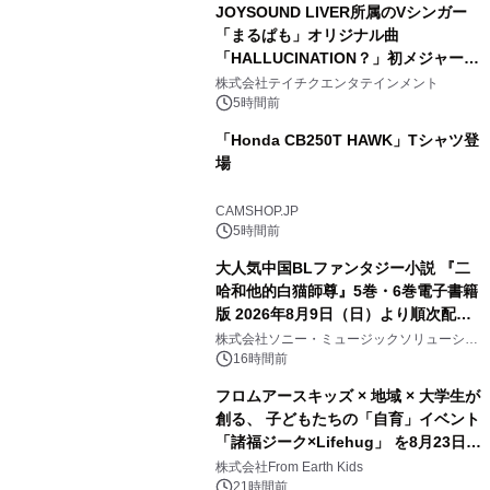
JOYSOUND LIVER所属のVシンガー
「まるぱも」オリジナル曲
「HALLUCINATION？」初メジャー配
信リリース決定！
株式会社テイチクエンタテインメント
5時間前
「Honda CB250T HAWK」Tシャツ登
場
CAMSHOP.JP
5時間前
大人気中国BLファンタジー小説 『二
哈和他的白猫師尊』5巻・6巻電子書籍
版 2026年8月9日（日）より順次配信
開始
株式会社ソニー・ミュージックソリューショ
ンズ
16時間前
フロムアースキッズ × 地域 × 大学生が
創る、 子どもたちの「自育」イベント
「諸福ジーク×Lifehug」 を8月23日
(日)開催
株式会社From Earth Kids
21時間前