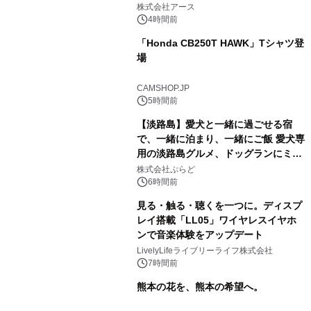
事例を株式会社アースが公開
株式会社アース
4時間前
「Honda CB250T HAWK」Tシャツ登
場
CAMSHOP.JP
5時間前
【淡路島】愛犬と一緒に過ごせる宿
で、一緒に泊まり、一緒にご飯 愛犬専
用の淡路島グルメ、ドッグランにミニ
プール グランピングとトレーラーハウ
株式会社ぷらど
スの2施設で
6時間前
見る・触る・聴くを一つに。ディスプ
レイ搭載「LL05」ワイヤレスイヤホ
ンで音楽体験をアップデート
LivelyLifeライブリーライフ株式会社
7時間前
熊本の花を、熊本の希望へ。