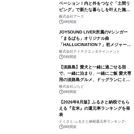
ベーション！内と外をつなぐ「土間リ
ビング」で新たな暮らしを叶えた施工
2
事例を株式会社アースが公開
株式会社アース
4時間前
JOYSOUND LIVER所属のVシンガー
「まるぱも」オリジナル曲
「HALLUCINATION？」初メジャー配
3
信リリース決定！
株式会社テイチクエンタテインメント
5時間前
【淡路島】愛犬と一緒に過ごせる宿
で、一緒に泊まり、一緒にご飯 愛犬専
用の淡路島グルメ、ドッグランにミニ
4
プール グランピングとトレーラーハウ
株式会社ぷらど
スの2施設で
6時間前
【2026年8月版】ふるさと納税でもら
える『玄米』の還元率ランキングを発
表
5
とくさと-ふるさと納税還元率ランキング-
8時間前