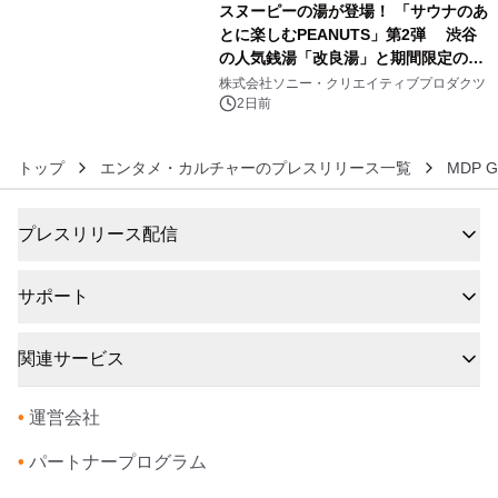
スヌーピーの湯が登場！ 「サウナのあ
とに楽しむPEANUTS」第2弾 渋谷
の人気銭湯「改良湯」と期間限定のコ
6
ラボレーション サウナイキタイコラ
株式会社ソニー・クリエイティブプロダクツ
ボグッズも発売決定！
2日前
トップ
エンタメ・カルチャーのプレスリリース一覧
MDP G
プレスリリース配信
サポート
関連サービス
•
運営会社
•
パートナープログラム