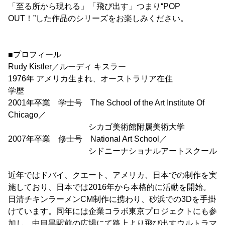
「至る所から現れる」「飛び出す」つまり“POP
OUT！”した作品のシリーズをお楽しみください。
■プロフィール
Rudy Kistler／ルーディ キスラー
1976年 アメリカ生まれ、オーストラリア在住
学歴
2001年卒業 学士号 The School of the Art Institute Of
Chicago／
シカゴ美術館附属美術大学
2007年卒業 修士号 National Art School／
シドニーナショナルアートスクール
近年ではドバイ、クエート、アメリカ、日本での制作を実
施しており、日本では2016年から本格的に活動を開始。
日清チキンラーメンCM制作に携わり、砂浜での3Dを手掛
けています。同年には企業コラボ東京プロジェクトにも参
加し、中目黒駅前の広場にて路上より飛び出すウルトラマ