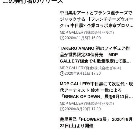
この発行者のリリース
中目黒をアートとフランス産チーズで
ジャックする 【フレンチチーズウォー
ク in 中目黒× 企業コラボ東京プロジェ
クト】 中目黒駅前にはチーズを題材に
MDP GALLERY(株式会社ゼルス)
した巨大3Dアートも出現！
2020年11月5日 16:00
TAKERU AMANO 初のフィギュア作
品が世界限定80個発売 MDP
GALLERY鎌倉でも数量限定にて販売
が決定！
MDP GALLERY鎌倉(株式会社ゼルス)
2020年9月11日 17:30
MDP GALLERY中目黒にて次世代・現
代アーティスト 鈴木 一世による
「BREAK OF DAWN」展を9月11日よ
り開催
MDP GALLERY(株式会社ゼルス)
2020年8月20日 17:30
楚里勇己「FLOWERS展」 2020年8月
22日(土)より開催