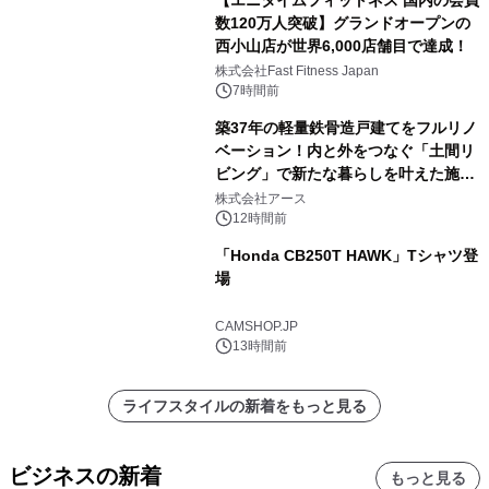
【エニタイムフィットネス 国内の会員
数120万人突破】グランドオープンの
西小山店が世界6,000店舗目で達成！
株式会社Fast Fitness Japan
7時間前
築37年の軽量鉄骨造戸建てをフルリノ
ベーション！内と外をつなぐ「土間リ
ビング」で新たな暮らしを叶えた施工
事例を株式会社アースが公開
株式会社アース
12時間前
「Honda CB250T HAWK」Tシャツ登
場
CAMSHOP.JP
13時間前
ライフスタイルの新着をもっと見る
ビジネスの新着
もっと見る