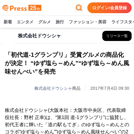
ログイン/会員登録
新着
エンタメ
グルメ
旅行
ファッション・美容
ライフスタ
株式会社ドウシシャ
リリース一覧
「初代道-1グランプリ」受賞グルメの商品化
が決定！ “ゆず塩ら～めん”“ゆず塩ら～めん風
味せんべい”を発売
株式会社ドウシシャ
商品
2017年7月4日 09:30
株式会社ドウシシャ(大阪本社：大阪市中央区、代表取締
役社長：野村 正幸)は、“第1回 道-1グランプリ”に協賛し、
初代王者に輝いた「道の駅もてぎ」のゆず塩ら～めんとの
コラボ“ゆず塩ら～めん”“ゆず塩ら～めん風味せんべい”の2