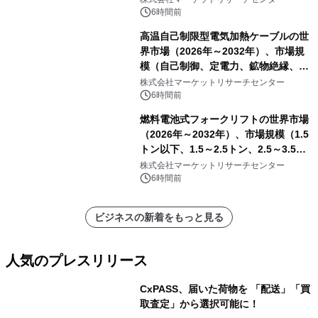
6時間前
高温自己制限型電気加熱ケーブルの世
界市場（2026年～2032年）、市場規
模（自己制御、定電力、鉱物絶縁、表
皮効果）・分析レポートを発表
株式会社マーケットリサーチセンター
6時間前
燃料電池式フォークリフトの世界市場
（2026年～2032年）、市場規模（1.5
トン以下、1.5～2.5トン、2.5～3.5ト
ン、3.5～5.0トン、その他）・分析レ
株式会社マーケットリサーチセンター
ポートを発表
6時間前
ビジネスの新着をもっと見る
人気のプレスリリース
CxPASS、届いた荷物を 「配送」「買
取査定」から選択可能に！