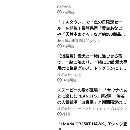
1
C×PASS
5時間前
「ＪＡタウン」で「魚の日限定セー
ル」を開催！長崎県産「黄金あなご」
や「天然本まぐろ」など約280商品を
2
販売！～毎月１０日の定例企画～
JA全農の産直通販JAタウン
9時間前
【淡路島】愛犬と一緒に過ごせる宿
で、一緒に泊まり、一緒にご飯 愛犬専
用の淡路島グルメ、ドッグランにミニ
3
プール グランピングとトレーラーハウ
株式会社ぷらど
スの2施設で
14時間前
スヌーピーの湯が登場！ 「サウナのあ
とに楽しむPEANUTS」第2弾 渋谷
の人気銭湯「改良湯」と期間限定のコ
4
ラボレーション サウナイキタイコラ
株式会社ソニー・クリエイティブプロダクツ
ボグッズも発売決定！
2日前
「Honda CB250T HAWK」Tシャツ登