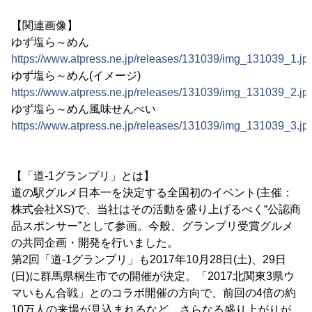
【関連画像】
ゆず塩ら～めん
https://www.atpress.ne.jp/releases/131039/img_131039_1.jp
ゆず塩ら～めん(イメージ)
https://www.atpress.ne.jp/releases/131039/img_131039_2.jp
ゆず塩ら～めん風味せんべい
https://www.atpress.ne.jp/releases/131039/img_131039_3.jp
【「道-1グランプリ」とは】
道の駅グルメ日本一を決定する全国初のイベント(主催：
株式会社XS)で、当社はその活動を盛り上げるべく“公認商
品スポンサー”として参画。今般、グランプリ受賞グルメ
の共同企画・開発を行いました。
第2回「道-1グランプリ」も2017年10月28日(土)、29日
(日)に群馬県桐生市での開催が決定。「2017北関東3県ウ
マいもん合戦」とのコラボ開催の方向で、前回の4倍の約
10万人の来場が見込まれるなど、さらなる盛り上がりが