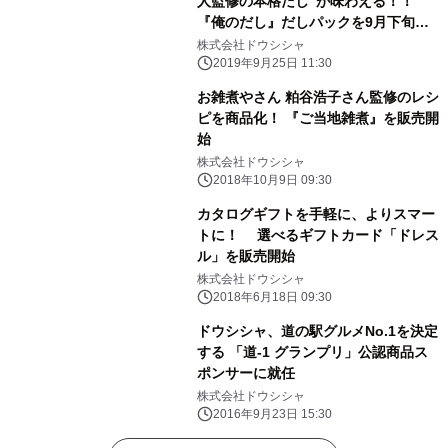
人監修の本格だし”が味わえる！！
『俺のだし』だしパックを9月下旬よ
り販売
株式会社ドウシシャ
2019年9月25日 11:30
お雑煮やさん 粕谷浩子さん監修のレシ
ピを商品化！ 『ご当地雑煮』を販売開
始
株式会社ドウシシャ
2018年10月9日 09:30
カタログギフトを手軽に、よりスマー
トに！ 選べるギフトカード「ドレス
ル」を販売開始
株式会社ドウシシャ
2018年6月18日 09:30
ドウシシャ、道の駅グルメNo.1を決定
する 「道-1 グランプリ」公認商品ス
ポンサーに就任
株式会社ドウシシャ
2016年9月23日 15:30