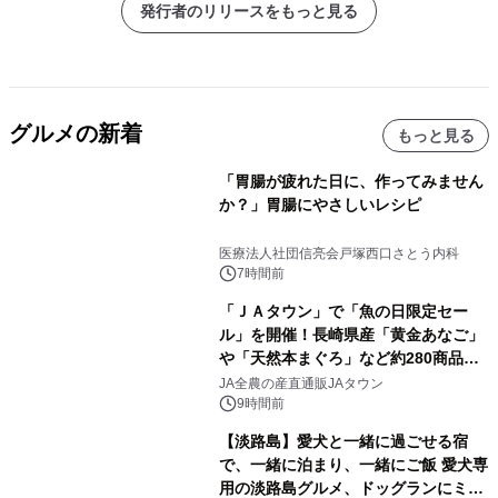
発行者のリリースをもっと見る
グルメの新着
もっと見る
「胃腸が疲れた日に、作ってみません
か？」胃腸にやさしいレシピ
医療法人社団信亮会戸塚西口さとう内科
7時間前
「ＪＡタウン」で「魚の日限定セー
ル」を開催！長崎県産「黄金あなご」
や「天然本まぐろ」など約280商品を
販売！～毎月１０日の定例企画～
JA全農の産直通販JAタウン
9時間前
【淡路島】愛犬と一緒に過ごせる宿
で、一緒に泊まり、一緒にご飯 愛犬専
用の淡路島グルメ、ドッグランにミニ