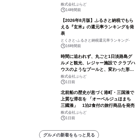
プール グランピングとトレーラーハウ
株式会社ぷらど
スの2施設で
14時間前
【2026年8月版】ふるさと納税でもら
える『玄米』の還元率ランキングを発
表
とくさと-ふるさと納税還元率ランキング-
16時間前
時間に追われず、丸ごと1日淡路島グ
ルメと観光、レジャー施設で クラブハ
ウスのようなプールと、変わった形の
サウナも 「THE BOXY AWAJI」のお
株式会社ぷらど
得な素泊まり連泊プランで
1日前
北前船の歴史が息づく港町・三国湊で
上質な滞在を 「オーベルジュほまち
三國湊」 1泊2食付の旅行商品を発売
株式会社ぷらど
1日前
グルメの新着をもっと見る