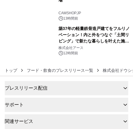
場
5
CAMSHOP.JP
13時間前
築37年の軽量鉄骨造戸建てをフルリノ
ベーション！内と外をつなぐ「土間リ
ビング」で新たな暮らしを叶えた施工
6
事例を株式会社アースが公開
株式会社アース
12時間前
トップ
フード・飲食のプレスリリース一覧
株式会社ドウシ
プレスリリース配信
サポート
関連サービス