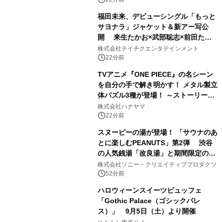
福田未来、デビューシングル「もっと
サヨナラ」ジャケット＆新アー写公
開 来生たかお×武部聡志×前田たか
ひろの豪華タッグ
株式会社テイチクエンタテインメント
22分前
TVアニメ『ONE PIECE』の名シーン
を自分の手で解き明かす！ メタル製立
体パズル3種が登場！ ～ストーリーと
ギミックが融合した 大人の体験型パズ
株式会社ハナヤマ
ルが8月7日(金)12時より先行予約受付
22分前
開始～
スヌーピーの湯が登場！ 「サウナのあ
とに楽しむPEANUTS」第2弾 渋谷
の人気銭湯「改良湯」と期間限定のコ
ラボレーション サウナイキタイコラ
株式会社ソニー・クリエイティブプロダクツ
ボグッズも発売決定！
52分前
ハロウィーンスイーツビュッフェ
「Gothic Palace（ゴシックパレ
ス）」 9月5日（土）より開催