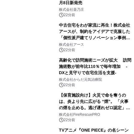
月8日新発売
株式会社葵乃庄
22分前
中古住宅をわが家流に再生！株式会社
アースが、制約をアイデアで克服した
「個性派戸建てリノベーション事例5
選」を公開
株式会社アース
22分前
高齢化で訪問施術ニーズが拡大 訪問
施術数が前年比110％で毎年増加 -
DXと見守りで在宅生活を支援-
株式会社からだ元気治療院
22分前
【保育施設向け】火災で命を奪うの
は、炎より先に広がる “煙”。 「火事
の煙を止める。逃げ遅れゼロ認定」提
供開始
株式会社FireRescuePRO
22分前
TVアニメ『ONE PIECE』の名シーン