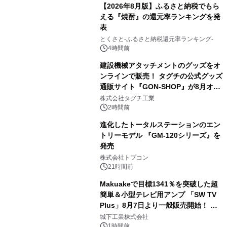
【2026年8月版】ふるさと納税でもら
える『焼酎』の還元率ランキングを発
表
3
とくさと-ふるさと納税還元率ランキング-
4時間前
建設機械アタッチメントのグッズをオ
ンラインで販売！ タグチの公式グッズ
通販サイト『GON-SHOP』が8月オー
4
プン
株式会社タグチ工業
2時間前
進化したトータルステーションのエン
トリーモデル 『GM-120シリーズ』を
発売
5
株式会社トプコン
21時間前
Makuakeで目標1341％を突破した超
簡単＆小型テレビ用アンプ 「SW TV
Plus」8月7日より一般販売開始！ ケ
6
ーブル1本つなぐだけ、テレビの音が
城下工業株式会社
ぐっと豊かに
1時間前