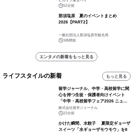
ヒルトン東京ベイ
52分前
那須塩原 夏のイベントまとめ
2026【PART2】
一般社団法人那須塩原市観光局
1時間前
エンタメの新着をもっと見る
ライフスタイルの新着
もっと見る
留学ジャーナル、中学・高校留学に関
心を持つ生徒・保護者向けイベント
「中学・高校留学フェア2026 ニュー
ジーランド＆オーストラリア」を
株式会社留学ジャーナル
9/12(土)に開催
22分前
かけた瞬間、水餃子 夏限定ギョーザ
スイーツ「水ギョーザモウモウ」を8