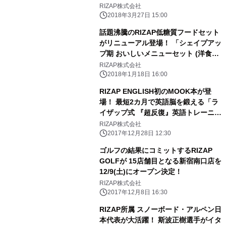
1日(日)にサービス開始
RIZAP株式会社
2018年3月27日 15:00
話題沸騰のRIZAP低糖質フードセット
がリニューアル登場！ 「シェイプアッ
プ期 おいしいメニューセット (洋食／
和食・中華セット)」 1月22日(月)より
RIZAP株式会社
オンラインショップ 「ライザップコレ
2018年1月18日 16:00
クション」にて販売開始
RIZAP ENGLISH初のMOOK本が登
場！ 最短2カ月で英語脳を鍛える「ラ
イザップ式 『超反復』英語トレーニン
グ」が12月29日(金)に発売
RIZAP株式会社
2017年12月28日 12:30
ゴルフの結果にコミットするRIZAP
GOLFが 15店舗目となる新宿南口店を
12/9(土)にオープン決定！
RIZAP株式会社
2017年12月8日 16:30
RIZAP所属 スノーボード・アルペン日
本代表が大活躍！ 斯波正樹選手がイタ