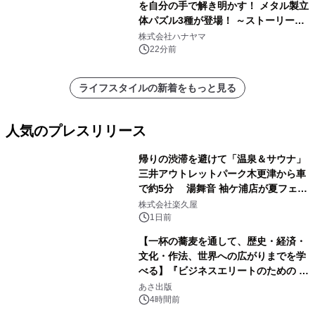
を自分の手で解き明かす！ メタル製立
体パズル3種が登場！ ～ストーリーと
ギミックが融合した 大人の体験型パズ
株式会社ハナヤマ
ルが8月7日(金)12時より先行予約受付
22分前
開始～
ライフスタイルの新着をもっと見る
人気のプレスリリース
帰りの渋滞を避けて「温泉＆サウナ」
三井アウトレットパーク木更津から車
で約5分 湯舞音 袖ケ浦店が夏フェア
1
メニューを提供
株式会社楽久屋
1日前
【一杯の蕎麦を通して、歴史・経済・
文化・作法、世界への広がりまでを学
べる】『ビジネスエリートのための 教
2
養としての蕎麦』2026年8月25日
あさ出版
（火）発売
4時間前