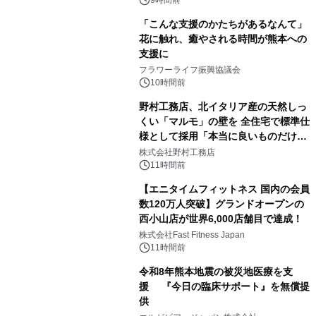
9時間前
「こんな支援のかたちがあるなんて」
花に触れ、癒やされる時間が熊本への
支援に
フラワーライフ振興協議会
10時間前
野村工務店、北イタリア産の天然しっ
くい「マルモ」の壁を 全住宅で標準仕
様として採用「本当に良いものだけに
こだわる」
株式会社野村工務店
11時間前
【エニタイムフィットネス 国内の会員
数120万人突破】グランドオープンの
西小山店が世界6,000店舗目で達成！
株式会社Fast Fitness Japan
11時間前
令和8年熊本地震の被災地医療を支
援 『今日の臨床サポート』を無償提
供