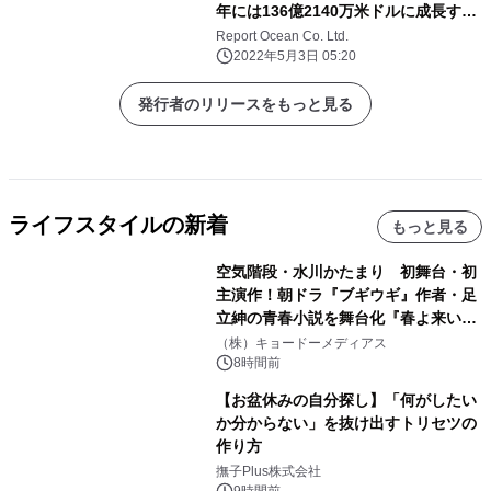
年には136億2140万米ドルに成長する
と予測される
Report Ocean Co. Ltd.
2022年5月3日 05:20
発行者のリリースをもっと見る
ライフスタイルの新着
もっと見る
空気階段・水川かたまり 初舞台・初
主演作！朝ドラ『ブギウギ』作者・足
立紳の青春小説を舞台化『春よ来い、
マジで来い』キービジュアル解禁！
（株）キョードーメディアス
8時間前
【お盆休みの自分探し】「何がしたい
か分からない」を抜け出すトリセツの
作り方
撫子Plus株式会社