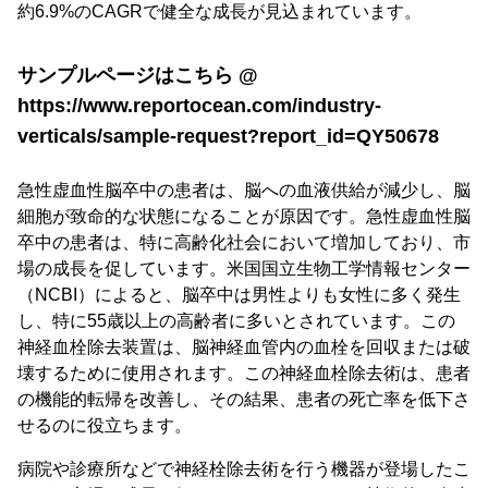
約6.9%のCAGRで健全な成長が見込まれています。
サンプルページはこちら @
https://www.reportocean.com/industry-
verticals/sample-request?report_id=QY50678
急性虚血性脳卒中の患者は、脳への血液供給が減少し、脳
細胞が致命的な状態になることが原因です。急性虚血性脳
卒中の患者は、特に高齢化社会において増加しており、市
場の成長を促しています。米国国立生物工学情報センター
（NCBI）によると、脳卒中は男性よりも女性に多く発生
し、特に55歳以上の高齢者に多いとされています。この
神経血栓除去装置は、脳神経血管内の血栓を回収または破
壊するために使用されます。この神経血栓除去術は、患者
の機能的転帰を改善し、その結果、患者の死亡率を低下さ
せるのに役立ちます。
病院や診療所などで神経栓除去術を行う機器が登場したこ