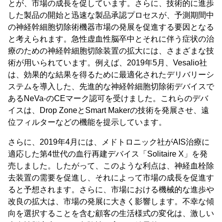
とが、市場の成長を促しています。さらに、技術的に進歩
した製品の開始と迅速な製品承認プロセスが、予測期間中
の神経幹細胞切除術機器市場の発展を促進する要因となる
と考えられます。急性虚血性脳卒中とそれに伴う症状の治
療のための神経幹細胞切除装置の拡大には、さまざまな技
術が用いられています。例えば、2019年5月、Vesalio社
は、効果的な結果を得るために最適化されたデリバリーシ
ステムを導入した、先進的な神経幹細胞切除術デバイスで
あるNeVa-のCEマーク認可を受けました。これらのデバ
イスは、Drop ZoneとSmart Makerの技術を発展させ、遠
位フィルターなどの機能を提示しています。
さらに、2019年4月には、メドトロニック社がAIS治療に
適応した第4世代の血行再建デバイス「Solitaire X」を発
売しました。したがって、このような利点は、神経血栓除
去装置の需要を促進し、それによって市場の成長を促進す
ると予想されます。さらに、市場における機械的な進歩や
改良の拡大は、市場の発展に大きく影響します。不幸な傾
向を選択することを含む顧客の生活様式の変化は、激しい