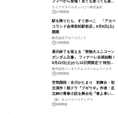
フィーから登場！見ても使っても楽し
3
い、ポップでキュートなコレクショ
ライフスタイルカンパニー株式会社
ン。
17時間前
駅を降りたら、すぐ赤べこ 「アカベ
コランド会津若松駅前店」8月8日(土)
開業
4
株式会社アカベコランド
13時間前
展示終了を迎える「実物大ユニコーン
ガンダム立像」 フィナーレ企画始動！
8月22日(土)から10日間限定で 特別映
5
像『UNICORN GUNDAM Statue ―
株式会社バンダイナムコフィルムワークス
BEYOND POSSIBILITY ―』を上映！
16時間前
空気階段・水川かたまり 初舞台・初
主演作！朝ドラ『ブギウギ』作者・足
立紳の青春小説を舞台化『春よ来い、
6
マジで来い』キービジュアル解禁！
（株）キョードーメディアス
8時間前