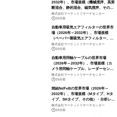
2032年）、市場規模（機械撹拌、高剪
断混合、静的混合、磁気撹拌、その
他）・分析レポートを発表
株式会社マーケットリサーチセンター
16分前
自動車用吸気エアフィルターの世界市
場（2026年～2032年）、市場規模
（ペーパー製吸気エアフィルター、ガ
ーゼ製吸気エアフィルター、フォーム
株式会社マーケットリサーチセンター
製吸気エアフィルター）・分析レポー
16分前
トを発表
自動車用同軸ケーブルの世界市場
（2026年～2032年）、市場規模（カ
メラ用同軸ケーブル、レーダーセンサ
ー用同軸ケーブル、ディスプレイ用同
株式会社マーケットリサーチセンター
軸ケーブル、アンテナ用同軸ケーブ
16分前
ル）・分析レポートを発表
焼結NdFeBの世界市場（2026年～
2032年）、市場規模（Mタイプ、Hタ
イプ、SHタイプ、その他）・分析レポ
ートを発表
株式会社マーケットリサーチセンター
16分前