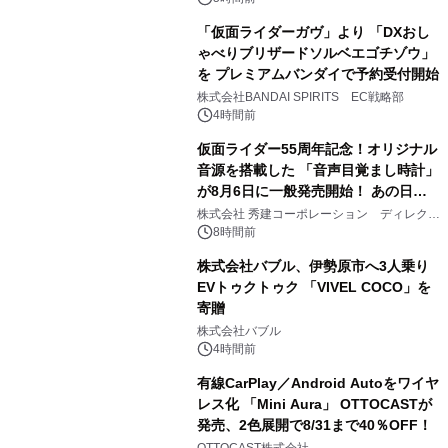
「仮面ライダーガヴ」より 「DXおし
ゃべりブリザードソルベエゴチゾウ」
を プレミアムバンダイで予約受付開始
3
株式会社BANDAI SPIRITS EC戦略部
4時間前
仮面ライダー55周年記念！オリジナル
音源を搭載した 「音声目覚まし時計」
が8月6日に一般発売開始！ あの日の
4
大興奮が今甦る
株式会社 秀建コーポレーション ディレクト
アートギャラリー
8時間前
株式会社バブル、伊勢原市へ3人乗り
EVトゥクトゥク 「VIVEL COCO」を
寄贈
5
株式会社バブル
4時間前
有線CarPlay／Android Autoをワイヤ
レス化 「Mini Aura」 OTTOCASTが
発売、2色展開で8/31まで40％OFF！
6
OTTOCAST株式会社