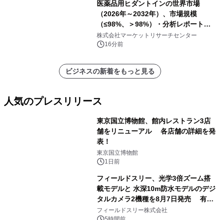
医薬品用ヒダントインの世界市場
（2026年～2032年）、市場規模
（≤98%、＞98%）・分析レポートを
発表
株式会社マーケットリサーチセンター
16分前
ビジネスの新着をもっと見る
人気のプレスリリース
東京国立博物館、館内レストラン3店
舗をリニューアル 各店舗の詳細を発
表！
1
東京国立博物館
1日前
フィールドスリー、光学3倍ズーム搭
載モデルと 水深10m防水モデルのデジ
タルカメラ2機種を8月7日発売 有効
2
約1300万画素、用途別に選べるコンデ
フィールドスリー株式会社
ジ新登場
5時間前