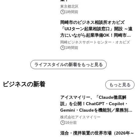
東京都北区
1時間前
岡崎市のビジネス相談所オカビズ
「UIJターン起業相談窓口」開設 ～遠
方にいながら起業準備OK！岡崎市を
挑戦者があつまるまちに～
岡崎ビジネスサポートセンター・オカビズ
1時間前
ライフスタイルの新着をもっと見る
ビジネスの新着
もっと見る
アイスマイリー、「Claude徹底解
説」を公開！ChatGPT・Copilot・
Gemini・Claudeを機能別／業務別に
比較―自社に合う生成AIの選び方がわ
株式会社アイスマイリー
かる実践ガイド
16分前
混合・撹拌装置の世界市場（2026年～