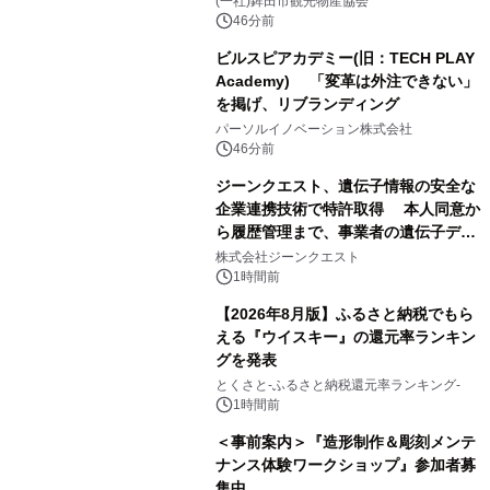
(一社)鉾田市観光物産協会
46分前
ビルスピアカデミー(旧：TECH PLAY
Academy) 「変革は外注できない」
を掲げ、リブランディング
パーソルイノベーション株式会社
46分前
ジーンクエスト、遺伝子情報の安全な
企業連携技術で特許取得 本人同意か
ら履歴管理まで、事業者の遺伝子デー
タ活用を支援
株式会社ジーンクエスト
1時間前
【2026年8月版】ふるさと納税でもら
える『ウイスキー』の還元率ランキン
グを発表
とくさと-ふるさと納税還元率ランキング-
1時間前
＜事前案内＞『造形制作＆彫刻メンテ
ナンス体験ワークショップ』参加者募
集中