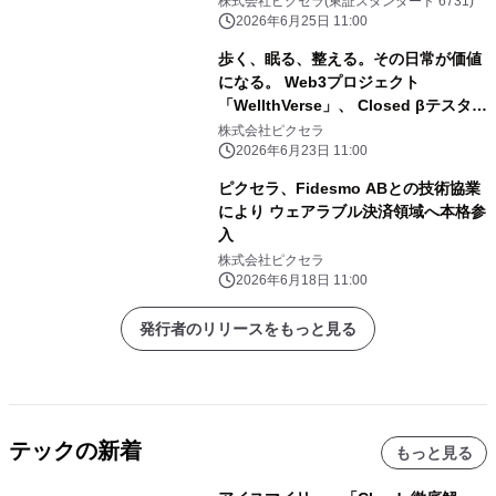
株式会社ピクセラ(東証スタンダード 6731)
2026年6月25日 11:00
歩く、眠る、整える。その日常が価値
になる。 Web3プロジェクト
「WellthVerse」、 Closed βテスター
募集を開始
株式会社ピクセラ
2026年6月23日 11:00
ピクセラ、Fidesmo ABとの技術協業
により ウェアラブル決済領域へ本格参
入
株式会社ピクセラ
2026年6月18日 11:00
発行者のリリースをもっと見る
テックの新着
もっと見る