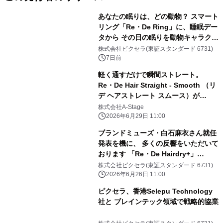
あなたの眠りは、どの動物？ スマート
リング「Re・De Ring」に、睡眠デー
タから その日の眠りを動物キャラクタ
ーで表す新機能 「Re・De Ring 睡眠
株式会社ピクセラ(東証スタンダード 6731)
16タイプ分析（アニマル編）」が登
7日前
場。
軽く通すだけで瞬間ストレート。
Re・De Hair Straight - Smooth （リ
デ ヘアストレート スムース）が
『LDK the Beauty』7月号に続き 8月
株式会社A-Stage
号でも部門最高評価を獲得
2026年6月29日 11:00
ブランドミューズ・白石麻衣さん就任
発表を機に、 多くの反響をいただいて
おります 「Re・De Hairdry+」
「Re・De Hair Straight」 一時的な品
株式会社ピクセラ(東証スタンダード 6731)
薄状態に関するご報告とお詫び
2026年6月26日 11:00
ピクセラ、香港Selepu Technology
社と ブレインテック領域で戦略的協業