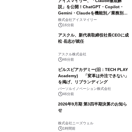
アイスマイリー、「Claude徹底解
説」を公開！ChatGPT・Copilot・
Gemini・Claudeを機能別／業務別に
比較―自社に合う生成AIの選び方がわ
株式会社アイスマイリー
かる実践ガイド
16分前
アスクル、新代表取締役社長CEOに成
松 岳志が就任
アスクル株式会社
46分前
ビルスピアカデミー(旧：TECH PLAY
Academy) 「変革は外注できない」
を掲げ、リブランディング
パーソルイノベーション株式会社
46分前
2026年9月期 第3四半期決算のお知ら
せ
株式会社ニーズウェル
1時間前