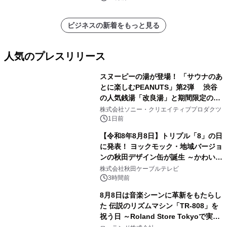
ビジネスの新着をもっと見る
人気のプレスリリース
スヌーピーの湯が登場！ 「サウナのあ
とに楽しむPEANUTS」第2弾 渋谷
の人気銭湯「改良湯」と期間限定のコ
1
ラボレーション サウナイキタイコラ
株式会社ソニー・クリエイティブプロダクツ
ボグッズも発売決定！
1日前
【令和8年8月8日】トリプル「8」の日
に発表！ ヨックモック・地域バージョ
ンの秋田デザイン缶が誕生 ～かわいい
2
秋田犬の子犬と秋田の四季と名所を巡
株式会社秋田ケーブルテレビ
るパッケージ～ 9月1日(火)秋田県内で
3時間前
販売開始
8月8日は音楽シーンに革新をもたらし
た 伝説のリズムマシン「TR-808」を
祝う日 ～Roland Store Tokyoで実機
3
を展示しての 記念キャンペーンを開