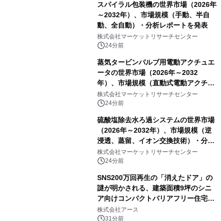
スパイラル包装機の世界市場（2026年
～2032年）、市場規模（手動、半自
動、全自動）・分析レポートを発表
株式会社マーケットリサーチセンター
24分前
蒸気タービンバルブ用電動アクチュエ
ータの世界市場（2026年～2032
年）、市場規模（直動式電動アクチュ
エータ、回転式電動アクチュエー
株式会社マーケットリサーチセンター
タ）・分析レポートを発表
24分前
硫酸塩除去水ろ過システムの世界市場
（2026年～2032年）、市場規模（逆
浸透、蒸留、イオン交換技術）・分析
レポートを発表
株式会社マーケットリサーチセンター
24分前
SNS200万回再生の「消えたドア」の
謎が明かされる、建築面積9坪のシニ
ア向けコンパクトバリアフリー住宅が
誕生
株式会社アース
31分前