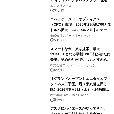
誕生
株式会社アース
31分前
コパッケージド・オプティクス
（CPO）市場、2035年28億8,700万米
ドルへ拡大、CAGR36.2％｜AIデータ
センター・高速光通信需要が成長を加
株式会社レポートオーシャン
速
53分前
スマートなカニ旅を提案。最大
13％OFFとなる早割120日前が新たに
登場。早めの計画でいつもと変わらぬ
大人の冬旅を。ー夕日ヶ浦温泉「佳松
株式会社アウルコーポレーション
苑 別邸ふうか」ー
54分前
【グランドオープン】エニタイムフィ
ットネス二子玉川店（東京都世田谷
区）2026年8月8日（土）＜24時間年
中無休のフィットネスジム＞
株式会社Fast Fitness Japan
54分前
デスクにハイエースがやってきた。
「ハイエース型ふせんホルダー」