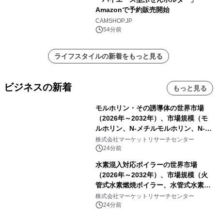
Amazonで予約販売開始
CAMSHOP.JP
54分前
ライフスタイルの新着をもっと見る
ビジネスの新着
もっと見る
モルホリン・その誘導体の世界市場
（2026年～2032年）、市場規模（モ
ルホリン、N-メチルモルホリン、N-エ
チルモルホリン、その他）・分析レポ
株式会社マーケットリサーチセンター
ートを発表
24分前
水素混入対応ボイラーの世界市場
（2026年～2032年）、市場規模（火
管式水素燃焼ボイラー、水管式水素燃
焼ボイラー、その他）・分析レポート
株式会社マーケットリサーチセンター
を発表
24分前