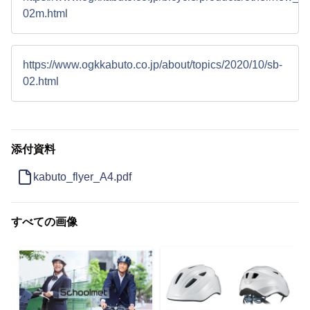
02m.html
https://www.ogkkabuto.co.jp/about/topics/2020/10/sb-
02.html
添付資料
kabuto_flyer_A4.pdf
すべての画像