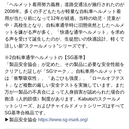
「ヘルメット着用努力義務」道路交通法が施行されたのが
2008年。多くの子どもたちが軽量な自転車ヘルメット着
用が当たり前になって12年が経過。当時の幼児・児童が
中・高校生となり、自転車通学時に旧態依然としたヘルメ
ットを嫌がる声が多く、「快適な通学ヘルメット」を求め
る声を受けて誕生したのが、生徒想いの快適設計、軽くて
涼しい新“スクールメット”シリーズです。
※2自転車通学ヘルメットの【SG基準】
「製品安全協会」が定めた、その製品に必要な安全性能を
クリアした証しが「SGマーク」。自転車用ヘルメットで
は「衝撃吸収性」、「あごひも強度」、「ロールオフテス
ト」など複数の厳しい安全テストを実施しています。また
万が一製品の不具合によって人身損害が認められた場合の
救済（人的賠償）制度があります。Kabutoのスクールメ
ットシリーズ、およびチャイルドメットシリーズはすべて
SG基準合格品です。
▶製品安全協会
https://www.sg-mark.org/