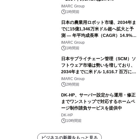
IMARC Group
1時間前
日本の農業用ロボット市場、2034年ま
でに15億1,346万米ドル超へ拡大と予
測 ― 年平均成長率（CAGR）14.9%を
記録
IMARC Group
1時間前
日本サプライチェーン管理（SCM）ソ
フトウェア市場は勢いを増しており、
2034年までに米ドル 1,616.7 百万に達
し、CAGR 3.42%で成長すると予測
IMARC Group
2時間前
DK-HP、サーバー設定から運用・修正
までワンストップで対応するホームペ
ージ制作請負サービスを提供中
DK-HP
10時間前
ビジネスの新着をもっと見る