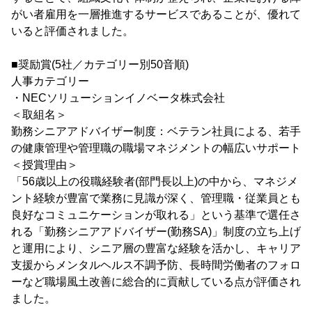
がい者雇用を一層推進するサービスであることが、優れて
いると評価されました。
■奨励賞(5社／カテゴリー別50音順)
人事カテゴリー
・NECソリューションイノベータ株式会社
＜取組名＞
勤務シニアアドバイザー制度：ベテラン社員による、若手
の健康管理や管理職の職場マネジメントの幅広いサポート
＜授賞理由＞
「56歳以上の役職経験者(部門長以上)の中から、マネジメ
ント経験が豊富で業務に見識が深く、管理職・従業員とも
良好なコミュニケーションが取れる」という基準で選任さ
れる「勤務シニアアドバイザー(勤務SA)」制度の立ち上げ
と運用により、シニア層の豊富な経験を活かし、キャリア
支援からメンタルヘルス不調予防、長時間労働者のフォロ
ーなど職場風土改善に総合的に貢献している点が評価され
ました。