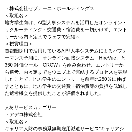
・株式会社セプテーニ・ホールディングス
＜取組名＞
地方学生向け、AI型人事システムを活用したオンライン・
リクルーティング～交通費・宿泊費を一切かけず、エント
リーから内々定までウェブで完結～
＜授賞理由＞
首都圏採用で活用しているAI型人事システムによるパフォ
ーマンス予測に、オンライン面接システム「HireVue」と
360°評価ツール「GROW」を組み合わせ、エントリーか
ら選考、内々定までをウェブ上で完結するプロセスを実現
したことで、地方学生のエントリーを前年比250％に伸ば
すとともに、地方学生の交通費・宿泊費等の負担を低減し
た選考機会を提供したことが評価されました。
人材サービスカテゴリー
・アデコ株式会社
＜取組名＞
キャリア人財の事務系無期雇用派遣サービス“キャリアシ