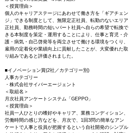
＜授賞理由＞
個人のキャリアステージにあわせて働き方を「ギアチェン
ジ」できる制度として、無限定正社員、転勤のないエリア
正社員、勤務時間の短いパート社員へ自らの希望で転換で
きる本制度を策定・運用することにより、仕事と育児・介
護・病気・自己啓発等を両立させて働ける環境をつくり、
雇用の定着化や業績向上に貢献したことが、大変優れた取
り組みであると評価されました。
■イノベーション賞(2社／カテゴリー別)
人事カテゴリー
・株式会社サイバーエージェント
＜取組名＞
月次社員アンケートシステム「GEPPO」
＜授賞理由＞
社員一人ひとりの嗜好やキャリア、業務コンディション、
労働時間の感じ方などを、月次で、1回3問の簡単なアン
ケートで人事と役員が把握するという自社開発のシンプル