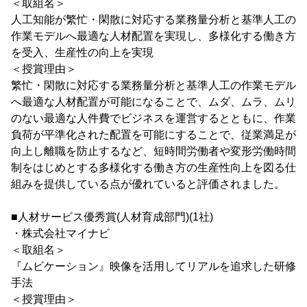
＜取組名＞
人工知能が繁忙・閑散に対応する業務量分析と基準人工の
作業モデルへ最適な人材配置を実現し、多様化する働き方
を受入、生産性の向上を実現
＜授賞理由＞
繁忙・閑散に対応する業務量分析と基準人工の作業モデル
へ最適な人材配置が可能になることで、ムダ、ムラ、ムリ
のない最適な人件費でビジネスを運営するとともに、作業
負荷が平準化された配置を可能にすることで、従業満足が
向上し離職を防止するなど、短時間労働者や変形労働時間
制をはじめとする多様化する働き方の生産性向上を図る仕
組みを提供している点が優れていると評価されました。
■人材サービス優秀賞(人材育成部門)(1社)
・株式会社マイナビ
＜取組名＞
『ムビケーション』映像を活用してリアルを追求した研修
手法
＜授賞理由＞