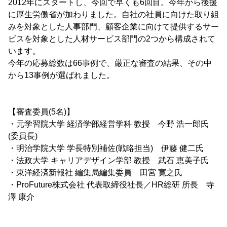
2012年にスタートし、今回で早くも6回目。今年から後援
に厚生労働省が加わりました。自社の社員に向けた取り組
みを対象とした人事部門、顧客企業に向けて提供するサー
ビスを対象とした人材サービス部門の2つから構成されて
います。
今年の応募総数は66事例で、厳正な審査の結果、その中
から13事例が選ばれました。
【審査委員(5名)】
・元学習院大学 経済学部経営学科 教授 今野 浩一郎氏
(委員長)
・明治学院大学 学長特別補佐(戦略担当) 伊藤 健二氏
・法政大学 キャリアデザイン学部 教授 武石 恵美子氏
・東洋経済新報社 編集局編集委員 田宮 寛之氏
・ProFuture株式会社 代表取締役社長／HR総研 所長 寺
澤 康介