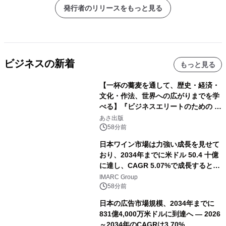
発行者のリリースをもっと見る
ビジネスの新着
もっと見る
【一杯の蕎麦を通して、歴史・経済・
文化・作法、世界への広がりまでを学
べる】『ビジネスエリートのための 教
養としての蕎麦』2026年8月25日
あさ出版
（火）発売
58分前
日本ワイン市場は力強い成長を見せて
おり、2034年までに米ドル 50.4 十億
に達し、CAGR 5.07%で成長すると予
測
IMARC Group
58分前
日本の広告市場規模、2034年までに
831億4,000万米ドルに到達へ ― 2026
～2034年のCAGRは3.70%