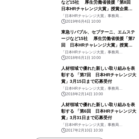
など15社 厚生労働省後援「第8回
日本HRチャレンジ大賞」授賞企業決
定！ ～ 9月18日に赤坂インターシティ
「日本HRチャレンジ大賞」事務局
(ProFuture株式会社)
コンファレンスで授与式開催 ～
2019年6月4日 10:00
東急リバブル、セプテーニ、エムステ
ージなど15社 厚生労働省後援「第7
回 日本HRチャレンジ大賞」授賞企
業決定！ ～9月19日に赤坂インターシ
「日本HRチャレンジ大賞」事務局
(ProFuture株式会社)
ティコンファレンスで授与式開催～
2018年6月1日 10:00
人材領域で優れた新しい取り組みを表
彰する 「第7回 日本HRチャレンジ大
賞」3月15日まで応募受付
「日本HRチャレンジ大賞」事務局
(ProFuture株式会社)
2018年2月14日 10:00
人材領域で優れた新しい取り組みを表
彰する 「第6回 日本HRチャレンジ大
賞」3月31日まで応募受付
「日本HRチャレンジ大賞」事務局
(ProFuture株式会社)
2017年2月10日 10:30