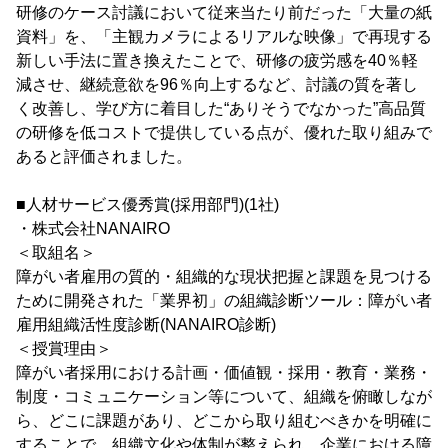
研修のケース討議において従来当たり前だった「大量の紙
資料」を、「主観カメラによるリアルな映像」で再現する
新しい手法に置き換えたことで、研修の疲労感を40％軽
減させ、継続意欲を96％向上するなど、討議の質を著し
く改善し、学び方に着目した“ありそうでなかった”高品質
の研修を低コストで提供している点が、優れた取り組みで
あると評価されました。
■人材サービス優秀賞(採用部門)(1社)
・株式会社NANAIRO
＜取組名＞
障がい者雇用の質的・組織的な現状把握と課題を見つける
ために開発された「業界初」の組織診断ツール：障がい者
雇用組織活性度診断(NANAIRO診断)
＜授賞理由＞
障がい者採用における計画・価値観・採用・教育・業務・
制度・コミュニケーション等について、組織を俯瞰しなが
ら、どこに課題があり、どこから取り組むべきかを明確に
することで、組織文化や体制が整えられ、企業における障