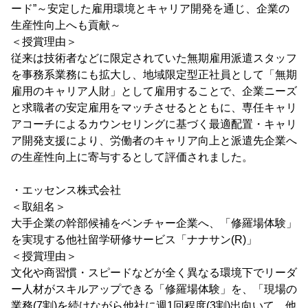
ード”～安定した雇用環境とキャリア開発を通じ、企業の
生産性向上へも貢献～
＜授賞理由＞
従来は技術者などに限定されていた無期雇用派遣スタッフ
を事務系業務にも拡大し、地域限定型正社員として「無期
雇用のキャリア人財」として雇用することで、企業ニーズ
と求職者の安定雇用をマッチさせるとともに、専任キャリ
アコーチによるカウンセリングに基づく最適配置・キャリ
ア開発支援により、労働者のキャリア向上と派遣先企業へ
の生産性向上に寄与するとして評価されました。
・エッセンス株式会社
＜取組名＞
大手企業の幹部候補をベンチャー企業へ、「修羅場体験」
を実現する他社留学研修サービス「ナナサン(R)」
＜授賞理由＞
文化や商習慣・スピードなどが全く異なる環境下でリーダ
ー人材がスキルアップできる「修羅場体験」を、「現場の
業務(7割)を続けながら他社に週1回程度(3割)出向いて、他