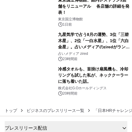
東京国立博物館、館内レストラン3店
舗をリニューアル 各店舗の詳細を発
表！
4
東京国立博物館
1日前
九星気学で占う8月の運勢、3位「三碧
木星」、2位「一白水星」、1位「六白
金星」。占いメディアのziredがランキ
5
ングを発表
占いメディア zired
23時間前
冷感タオルも、首掛け扇風機も、冷却
リングも試した私が、ネッククーラー
に落ち着いた話。
6
株式会社G.Oホールディングス
20時間前
トップ
ビジネスのプレスリリース一覧
「日本HRチャレンジ大
プレスリリース配信