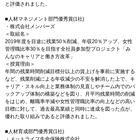
と評価されました。
■人材マネジメント部門優秀賞(1社)
・株式会社メンバーズ
＜取組名＞
2019年度を目途に残業50％削減、年収20％アップ、女性
管理職比率30％を目指す全社員参加型プロジェクト「み
んなのキャリアと働き方改革」
＜授賞理由＞
年間の残業時間削減目標分以上の賃上げを事前に実施する
など、残業削減による年収減少の不安を解消した上で、キ
ャリア・スキル向上と業務体制の見直しやチーム内でのバ
ックアップ体制の構築などを図り、月平均残業時間の削減
をはじめ、離職率半減や女性管理職比率の向上などの高い
目標に対して、過去最高業績と同時に達成を図った点が、
優れた取り組みであると評価されました。
■人材育成部門優秀賞(1社)
・メットライフ生命保険株式会社