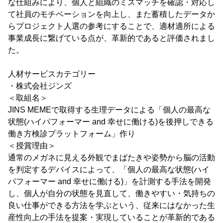
な仕組みにより、個人と組織のミスマッチを確認・対応し
て社員のモチベーションを向上し、また蓄積したデータか
らプロジェクト人選の参考にすることで、適材適所による
事業成長に繋げている点が、革新的であると評価されまし
た。
人材サービスカテゴリー
・株式会社ジンズ
＜取組名＞
JINS MEMEで取得する生理データによる「個人の最高な
状態(ハイパフォーマー and 幸せに働ける)を後押しできる
働き方検診プラットフォーム」作り
＜授賞理由＞
通常のメガネに見える外観でまばたきや姿勢から脳の活動
を判定するデバイスによって、「個人の最高な状態(ハイ
パフォーマー and 幸せに働ける)」を計測する手法を開発
し、個人が自分の状態を見直して、働きやすい・気持ちの
良い仕事ができる方法を学ぶという、従来にはなかった生
産性向上の手法を提案・実現していることが革新的である