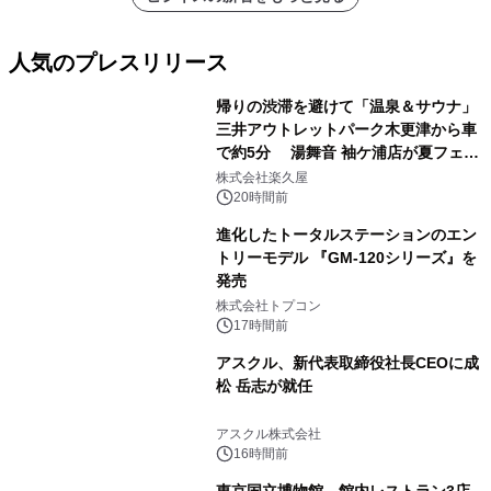
人気のプレスリリース
帰りの渋滞を避けて「温泉＆サウナ」
三井アウトレットパーク木更津から車
で約5分 湯舞音 袖ケ浦店が夏フェア
1
メニューを提供
株式会社楽久屋
20時間前
進化したトータルステーションのエン
トリーモデル 『GM-120シリーズ』を
発売
2
株式会社トプコン
17時間前
アスクル、新代表取締役社長CEOに成
松 岳志が就任
3
アスクル株式会社
16時間前