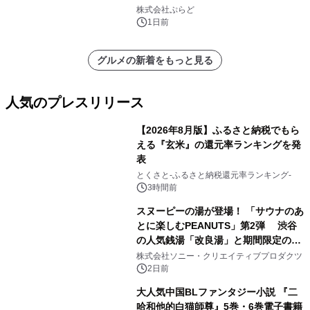
きで Villa Mon Temps AWAJIの連泊
株式会社ぷらど
素泊りプラン
1日前
グルメの新着をもっと見る
人気のプレスリリース
【2026年8月版】ふるさと納税でもら
える『玄米』の還元率ランキングを発
表
1
とくさと-ふるさと納税還元率ランキング-
3時間前
スヌーピーの湯が登場！ 「サウナのあ
とに楽しむPEANUTS」第2弾 渋谷
の人気銭湯「改良湯」と期間限定のコ
2
ラボレーション サウナイキタイコラ
株式会社ソニー・クリエイティブプロダクツ
ボグッズも発売決定！
2日前
大人気中国BLファンタジー小説 『二
哈和他的白猫師尊』5巻・6巻電子書籍