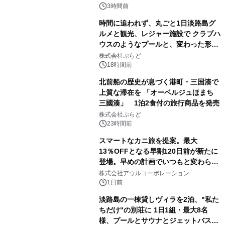
3時間前
時間に追われず、丸ごと1日淡路島グ
ルメと観光、レジャー施設で クラブハ
ウスのようなプールと、変わった形の
サウナも 「THE BOXY AWAJI」のお
株式会社ぷらど
得な素泊まり連泊プランで
18時間前
北前船の歴史が息づく港町・三国湊で
上質な滞在を 「オーベルジュほまち
三國湊」 1泊2食付の旅行商品を発売
株式会社ぷらど
23時間前
スマートなカニ旅を提案。最大
13％OFFとなる早割120日前が新たに
登場。早めの計画でいつもと変わらぬ
大人の冬旅を。ー夕日ヶ浦温泉「佳松
株式会社アウルコーポレーション
苑 別邸ふうか」ー
1日前
淡路島の一棟貸しヴィラを2泊、"私た
ちだけ"の別荘に 1日1組・最大8名
様、プールとサウナとジェットバス付