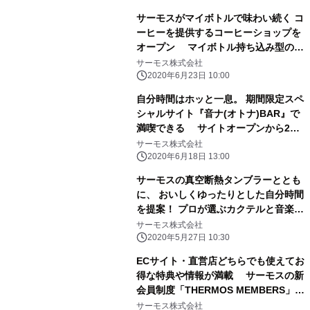
サーモスがマイボトルで味わい続く コ
ーヒーを提供するコーヒーショップを
オープン マイボトル持ち込み型のテ
イクアウト専門コーヒーショップ
サーモス株式会社
『THERMOS COFFEE TO GO』グラ
2020年6月23日 10:00
ンドオープン
自分時間はホッと一息。 期間限定スペ
シャルサイト『音ナ(オトナ)BAR』で
満喫できる サイトオープンから2週
間の傾向は 「いやされたい」「ぼーっ
サーモス株式会社
としたい」「くつろぎたい」が人気
2020年6月18日 13:00
～音ナタイムをご一緒に サーモスで、
サーモスの真空断熱タンブラーととも
自分時間をじっくり、おいしく。～ 期
に、 おいしくゆったりとした自分時間
間：2020年7月31日(金)まで
を提案！ プロが選ぶカクテルと音楽を
レコメンド！ 期間限定スペシャルサイ
サーモス株式会社
ト『音ナ(オトナ)BAR』オープン
2020年5月27日 10:30
ECサイト・直営店どちらでも使えてお
得な特典や情報が満載 サーモスの新
会員制度「THERMOS MEMBERS」ス
タート 新制度導入開始：2020年3月
サーモス株式会社