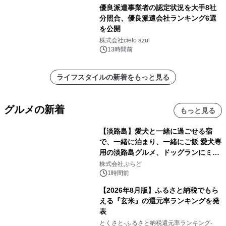
優良派遣事業者の認定状況を大手8社
分照合、優良派遣会社ランキング6選
を公開
株式会社cielo azul
13時間前
ライフスタイルの新着をもっと見る
グルメの新着
もっと見る
【淡路島】愛犬と一緒に過ごせる宿
で、一緒に泊まり、一緒にご飯 愛犬専
用の淡路島グルメ、ドッグランにミニ
プール グランピングとトレーラーハウ
株式会社ぷらど
スの2施設で
1時間前
【2026年8月版】ふるさと納税でもら
える『玄米』の還元率ランキングを発
表
とくさと-ふるさと納税還元率ランキング-