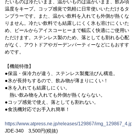
たいものは冷たいまま、温かいものは温かいまま、飲み頃
温度をキープ。コップ感覚で気軽に日常使いいただけるタ
ンブラーです。また、温かい飲料を入れても外側が熱くな
りません。冷たい飲料でも結露しにくく氷も溶けにくいた
め、ビールからアイスコーヒーまで幅広く快適にご使用い
ただけます。ステンレス製のため、落としても割れる心配
がなく、アウトドアやガーデンパーティーなどにもおすす
めです。
【機能特徴】
●保温・保冷力が違う、ステンレス製魔法びん構造。
●氷が長持ちするので、飲み物が薄まりにくい！
●氷を入れても結露しにくい。
熱い飲み物を入れても外側が熱くならない。
●コップ感覚で使え、落としても割れない。
●食洗機対応でお手入れ簡単！
https://www.atpress.ne.jp/releases/129867/img_129867_4.jp
JDE-340 3,500円(税抜)