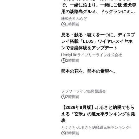
で、一緒に泊まり、一緒にご飯 愛犬専
用の淡路島グルメ、ドッグランにミニ
プール グランピングとトレーラーハウ
株式会社ぷらど
スの2施設で
1時間前
見る・触る・聴くを一つに。ディスプ
レイ搭載「LL05」ワイヤレスイヤホ
ンで音楽体験をアップデート
LivelyLifeライブリーライフ株式会社
2時間前
熊本の花を、熊本の希望へ。
フラワーライフ振興協議会
2時間前
【2026年8月版】ふるさと納税でもら
える『玄米』の還元率ランキングを発
表
とくさと-ふるさと納税還元率ランキング-
3時間前