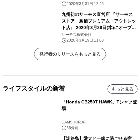
26日(木)
2020年3月31日 12:45
九州初のサーモス直営店 『サーモス
ストア 鳥栖プレミアム・アウトレッ
ト店』 2020年3月26日(木)にオープ
ン！
サーモス株式会社
2020年3月19日 11:00
発行者のリリースをもっと見る
ライフスタイルの新着
もっと見る
「Honda CB250T HAWK」Tシャツ登
場
CAMSHOP.JP
36分前
【淡路島】愛犬と一緒に過ごせる宿