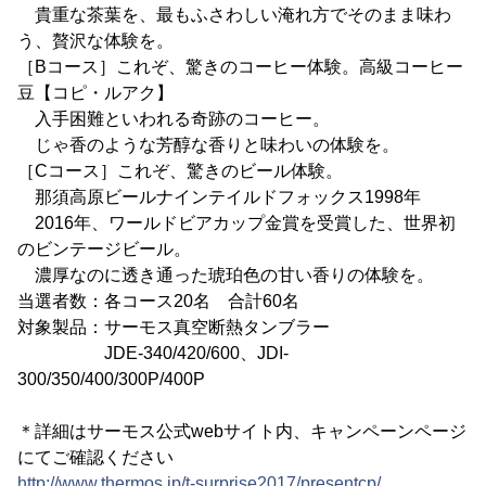
貴重な茶葉を、最もふさわしい淹れ方でそのまま味わ
う、贅沢な体験を。
［Bコース］これぞ、驚きのコーヒー体験。高級コーヒー
豆【コピ・ルアク】
入手困難といわれる奇跡のコーヒー。
じゃ香のような芳醇な香りと味わいの体験を。
［Cコース］これぞ、驚きのビール体験。
那須高原ビールナインテイルドフォックス1998年
2016年、ワールドビアカップ金賞を受賞した、世界初
のビンテージビール。
濃厚なのに透き通った琥珀色の甘い香りの体験を。
当選者数：各コース20名 合計60名
対象製品：サーモス真空断熱タンブラー
JDE-340/420/600、JDI-
300/350/400/300P/400P
＊詳細はサーモス公式webサイト内、キャンペーンページ
にてご確認ください
http://www.thermos.jp/t-surprise2017/presentcp/