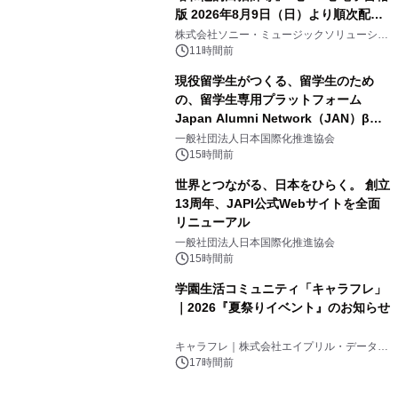
版 2026年8月9日（日）より順次配信
3
開始
株式会社ソニー・ミュージックソリューショ
ンズ
11時間前
現役留学生がつくる、留学生のため
の、留学生専用プラットフォーム
Japan Alumni Network（JAN）β版
4
をリリース
一般社団法人日本国際化推進協会
15時間前
世界とつながる、日本をひらく。 創立
13周年、JAPI公式Webサイトを全面
リニューアル
5
一般社団法人日本国際化推進協会
15時間前
学園生活コミュニティ「キャラフレ」
｜2026『夏祭りイベント』のお知らせ
6
キャラフレ｜株式会社エイプリル・データ・
デザインズ
17時間前