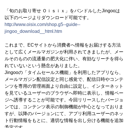
「旬のお取り寄せ Ｏｉｓｉｘ」をバンドルしたJingooは
以下のページよりダウンロード可能です。
http://www.oisix.com/shop.g5--guide--
jingoo_download__html.htm
これまで、ECサイトから消費者へ情報をお届けする方法
として広くメールマガジンが利用されてきましたが、メー
ルそのものの流通量の肥大化に伴い、有効なリーチを得ら
れていないという懸念がありました。
Jingooの「タイムセールス機能」を利用したアプリなら、
メールマガジン配信設定と同じ感覚で、配信日時やコンテ
ンツを専用の管理画面より自由に設定し、インターネット
を見ているユーザーのブラウザへ即時に表示し、情報ペー
ジへ誘導することが可能です。今回リリースしたバージョ
ンでは、コンテンツ表示の制御機能が中心となっておりま
すが、以降のバージョンにて、アプリ利用ユーザーのネッ
ト行動情報をもとに、適切な情報を出し分ける機能を追加
予定です。