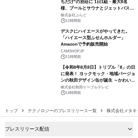
ちだけ"の別荘に 1日1組・最大8名
様、プールとサウナとジェットバス付
4
きで Villa Mon Temps AWAJIの連泊
株式会社ぷらど
素泊りプラン
11時間前
デスクにハイエースがやってきた。
「ハイエース型ふせんホルダー」
Amazonで予約販売開始
5
CAMSHOP.JP
11時間前
【令和8年8月8日】トリプル「8」の日
に発表！ ヨックモック・地域バージョ
ンの秋田デザイン缶が誕生 ～かわいい
6
秋田犬の子犬と秋田の四季と名所を巡
株式会社秋田ケーブルテレビ
るパッケージ～ 9月1日(火)秋田県内で
14時間前
販売開始
トップ
テクノロジーのプレスリリース一覧
株式会社メタキ
プレスリリース配信