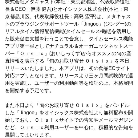
株式会社メタキャスト(本社：東京都港区、代表取締役社
長＆CEO：伊藤 健吾)とオイシックス株式会社(本社：東
京都品川区、代表取締役社長：高島 宏平)は、メタキャス
トのブラウジングサポートツール「Jingoo」(ジングー)の
リアルタイム情報配信機能(タイムセールス機能)を活用し
た販売促進支援を行うことで合意し、タイムセールス機能
アプリ第一弾としてナチュラル＆オーガニックネットスー
パー「Ｏｉｓｉｘ」(おいしっくす)からオススメの旬の産
直情報を表示する「旬のお取り寄せ Ｏｉｓｉｘ」を本日
リリースいたしました。本アプリは、初の食品ECサイト
対応アプリとなります。リリースより三ヶ月間試験的な運
用を実施し、ユーザーの利用動向等を検証の上、本格展開
を開始する予定です。
また本日より「旬のお取り寄せ Ｏｉｓｉｘ」をバンドル
した「Jingoo」をオイシックス株式会社より無料配布を開
始しており、Ｏｉｓｉｘサイトでの告知やメールマガジン
など、Ｏｉｓｉｘ利用ユーザーを中心に、積極的な告知を
展開してまいります。