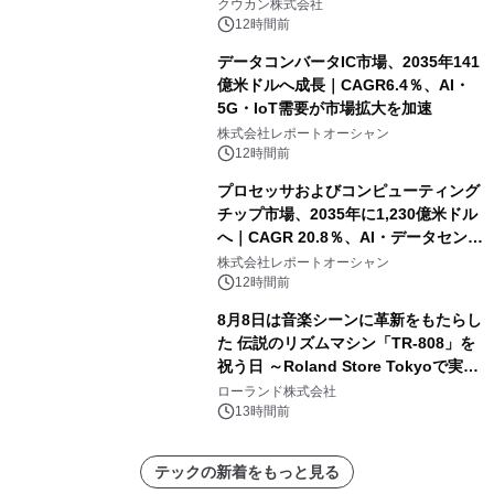
クウカン株式会社
12時間前
データコンバータIC市場、2035年141
億米ドルへ成長｜CAGR6.4％、AI・
5G・IoT需要が市場拡大を加速
株式会社レポートオーシャン
12時間前
プロセッサおよびコンピューティング
チップ市場、2035年に1,230億米ドル
へ｜CAGR 20.8％、AI・データセンタ
ー需要が成長を牽引
株式会社レポートオーシャン
12時間前
8月8日は音楽シーンに革新をもたらし
た 伝説のリズムマシン「TR-808」を
祝う日 ～Roland Store Tokyoで実機
を展示しての 記念キャンペーンを開
ローランド株式会社
催 英国ラジオ「NTS」の 特別プログ
13時間前
ラムや、「TR-808」を愛する伝説的
アーティストを フィーチャーしたアニ
テックの新着をもっと見る
メーションを公開～