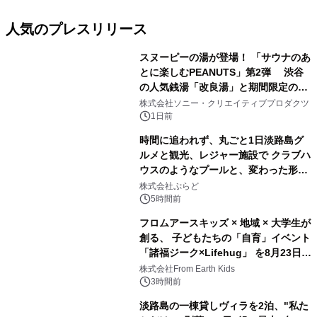
人気のプレスリリース
スヌーピーの湯が登場！ 「サウナのあ
とに楽しむPEANUTS」第2弾 渋谷
の人気銭湯「改良湯」と期間限定のコ
1
ラボレーション サウナイキタイコラ
株式会社ソニー・クリエイティブプロダクツ
ボグッズも発売決定！
1日前
時間に追われず、丸ごと1日淡路島グ
ルメと観光、レジャー施設で クラブハ
ウスのようなプールと、変わった形の
2
サウナも 「THE BOXY AWAJI」のお
株式会社ぷらど
得な素泊まり連泊プランで
5時間前
フロムアースキッズ × 地域 × 大学生が
創る、 子どもたちの「自育」イベント
「諸福ジーク×Lifehug」 を8月23日
3
(日)開催
株式会社From Earth Kids
3時間前
淡路島の一棟貸しヴィラを2泊、"私た