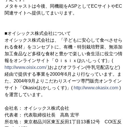
メタキャストは今後、同機能をASPとしてECサイトやEC
関連サイトへ提供してまいります。
■オイシックス株式会社について
オイシックス株式会社は、「子どもに安心して食べさせら
れる食材」をコンセプトに、有機・特別栽培野菜、無添加
加工食品など多様な食材と豊かで楽しい食生活に役立つ情
報をオンラインサイト「Ｏｉｓｉｘ(おいしっくす)」(
http://www.oisix.com/
)およびオフライン(牛乳宅配店など)
経由で提供する事業を2000年6月より行なっています。ま
た、2004年9月よりこだわりスイーツ専門販売オンライン
サイト「Okasix(おかしっくす)」(
http://www.okasix.com
)
を運営しています。
会社名： オイシックス株式会社
代表者： 代表取締役社長 高島 宏平
所在地： 東京都品川区東五反田1丁目13番12号 COI五反