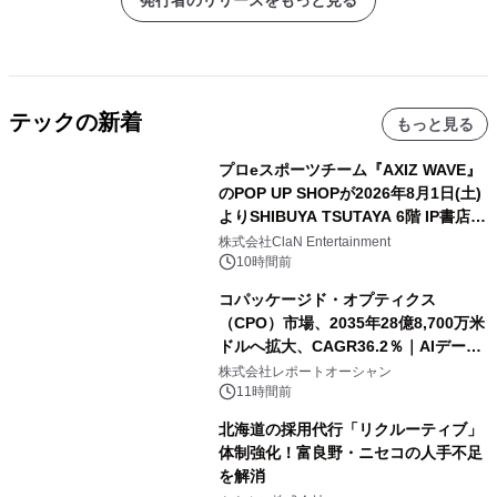
発行者のリリースをもっと見る
テックの新着
もっと見る
プロeスポーツチーム『AXIZ WAVE』
のPOP UP SHOPが2026年8月1日(土)
よりSHIBUYA TSUTAYA 6階 IP書店で
開催決定！！
株式会社ClaN Entertainment
10時間前
コパッケージド・オプティクス
（CPO）市場、2035年28億8,700万米
ドルへ拡大、CAGR36.2％｜AIデータ
センター・高速光通信需要が成長を加
株式会社レポートオーシャン
速
11時間前
北海道の採用代行「リクルーティブ」
体制強化！富良野・ニセコの人手不足
を解消