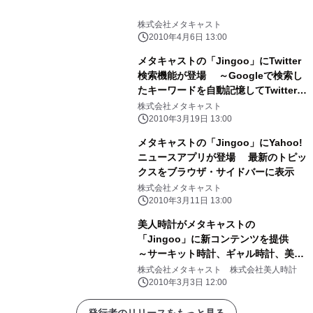
株式会社メタキャスト
2010年4月6日 13:00
メタキャストの「Jingoo」にTwitter
検索機能が登場 ～Googleで検索し
たキーワードを自動記憶してTwitter検
索に連携～
株式会社メタキャスト
2010年3月19日 13:00
メタキャストの「Jingoo」にYahoo!
ニュースアプリが登場 最新のトピッ
クスをブラウザ・サイドバーに表示
株式会社メタキャスト
2010年3月11日 13:00
美人時計がメタキャストの
「Jingoo」に新コンテンツを提供
～サーキット時計、ギャル時計、美男
時計のJingoo版を無料提供開始～
株式会社メタキャスト 株式会社美人時計
2010年3月3日 12:00