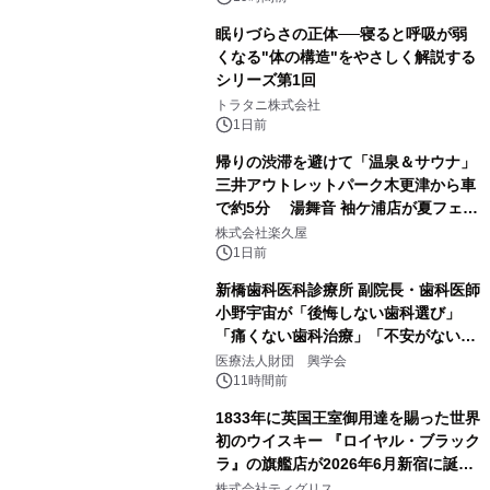
眠りづらさの正体──寝ると呼吸が弱
くなる"体の構造"をやさしく解説する
シリーズ第1回
2
トラタニ株式会社
1日前
帰りの渋滞を避けて「温泉＆サウナ」
三井アウトレットパーク木更津から車
で約5分 湯舞音 袖ケ浦店が夏フェア
3
メニューを提供
株式会社楽久屋
1日前
新橋歯科医科診療所 副院長・歯科医師
小野宇宙が「後悔しない歯科選び」
「痛くない歯科治療」「不安がない治
4
療計画」をテーマに専門監修
医療法人財団 興学会
11時間前
1833年に英国王室御用達を賜った世界
初のウイスキー 『ロイヤル・ブラック
ラ』の旗艦店が2026年6月新宿に誕
5
生 バカルディ ジャパンと連携した
株式会社ティグリス