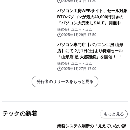
キャンペーン実施
2025年1月31日 11:30
パソコン工房WEBサイト、セール対象
BTOパソコンが最大40,000円引きの
『パソコン大売出しSALE』開催中
株式会社ユニットコム
2025年1月29日 17:50
パソコン専門店【パソコン工房 山形
店】にて 2月1日(土)より特別セール
「山形店 超 大感謝祭」を開催！ 「オ
ススメ即納パソコン」を豊富に取り揃
株式会社ユニットコム
え！ 更に「PCパーツ・周辺機器等の
2025年1月27日 17:00
セール商品」を記念プライスにてご奉
仕！
発行者のリリースをもっと見る
テックの新着
もっと見る
業務システム刷新の「見えていない課