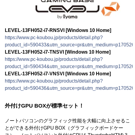
LEVEL-13FH052-i7-RNSVI [Windows 10 Home]
https://www.pc-koubou.jp/products/detail.php?
product_id=590433&utm_source=pr&utm_medium=p170526
LEVEL-13FH052-i7-TNSVI [Windows 10 Home]
https://www.pc-koubou.jp/products/detail.php?
product_id=590434&utm_source=pr&utm_medium=p170526
LEVEL-13FH052-i7-VNSVI [Windows 10 Home]
https://www.pc-koubou.jp/products/detail.php?
product_id=590436&utm_source=pr&utm_medium=p170526
外付けGPU BOXが標準セット！
ノートパソコンのグラフィック性能を大幅に向上させるこ
とができる外付けGPU BOX（グラフィックボードケー