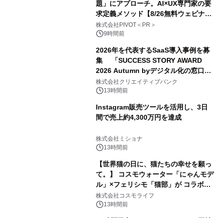
題」にアプローチ。AI×UX専門家の要
求定義メソッド【8/26無料ウェビナ
ー】株式会社PIVOT
株式会社PIVOT＜PR＞
9時間前
2026年を代表するSaaS導入事例を募
集 「SUCCESS STORY AWARD
2026 Autumn byデジタル化の窓口」
開催
株式会社クリエイティブバンク
13時間前
Instagram販売ツールを活用し、3日
間で売上約4,300万円を達成
株式会社ミショナ
13時間前
【世界猫の日に、猫たちの幸せを願っ
て。】 コスモウォーター「にゃんモデ
ル」×フェリシモ「猫部」が コラボキ
ャンペーンを実施
株式会社コスモライフ
13時間前