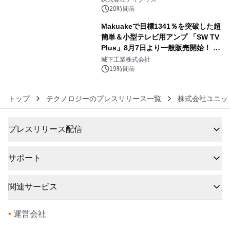
没入型バー「BAR Arca」
20時間前
Makuakeで目標1341％を突破した超
簡単＆小型テレビ用アンプ 「SW TV
Plus」8月7日より一般販売開始！ ケ
6
ーブル1本つなぐだけ、テレビの音が
城下工業株式会社
ぐっと豊かに
19時間前
トップ
テクノロジーのプレスリリース一覧
株式会社ユニッ
プレスリリース配信
サポート
関連サービス
•
運営会社