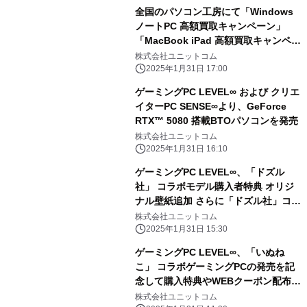
全国のパソコン工房にて「Windows
ノートPC 高額買取キャンペーン」
「MacBook iPad 高額買取キャンペー
ン」を 2月1日から2月28日まで期間限
株式会社ユニットコム
定で同時開催！ 対象商品の買取が最終
2025年1月31日 17:00
査定額から最大5,000円増額！ 「中古
ゲーミングPC LEVEL∞ および クリエ
の日」開催日なら更に10％増額！
イターPC SENSE∞より、GeForce
RTX™ 5080 搭載BTOパソコンを発売
株式会社ユニットコム
2025年1月31日 16:10
ゲーミングPC LEVEL∞、「ドズル
社」 コラボモデル購入者特典 オリジ
ナル壁紙追加 さらに「ドズル社」コラ
ボPC購入時に使える 5,000円OFF
株式会社ユニットコム
WEBクーポン配布
2025年1月31日 15:30
ゲーミングPC LEVEL∞、「いぬね
こ」 コラボゲーミングPCの発売を記
念して購入特典やWEBクーポン配布
さらに、サイン入りコラボPCが当たる
株式会社ユニットコム