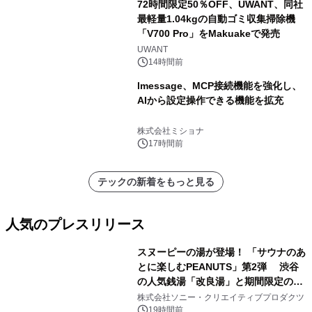
72時間限定50％OFF、UWANT、同社
最軽量1.04kgの自動ゴミ収集掃除機
「V700 Pro」をMakuakeで発売
UWANT
14時間前
lmessage、MCP接続機能を強化し、
AIから設定操作できる機能を拡充
株式会社ミショナ
17時間前
テックの新着をもっと見る
人気のプレスリリース
スヌーピーの湯が登場！ 「サウナのあ
とに楽しむPEANUTS」第2弾 渋谷
の人気銭湯「改良湯」と期間限定のコ
1
ラボレーション サウナイキタイコラ
株式会社ソニー・クリエイティブプロダクツ
ボグッズも発売決定！
19時間前