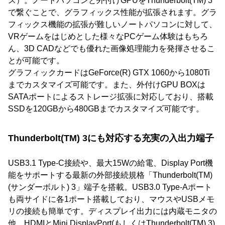
ス）。ノートパソコンと外付けGPUをThunderbolt(TM) 3
で繋ぐことで、グラフィックス性能が拡張されます。グラ
フィックス機能の拡張が難しいノートパソコンに対して、
VRゲームをはじめとした様々なPCゲーム体験はもちろ
ん、3D CADなどでも優れた画像処理能力を発揮させるこ
とが可能です。
グラフィックカードはGeForce(R) GTX 1060から1080Ti
までカスタマイズ可能です。また、外付けGPU BOXは
SATAポートによるストレージ拡張に対応しており、搭載
SSDを120GBから480GBまでカスタマイズ可能です。
Thunderbolt(TM) 3にも対応する充実の入出力端子
USB3.1 Type-C接続や、最大15Wの給電、Display Port機
能をサポートする最新の外部接続規格「Thunderbolt(TM)
(サンダーボルト) 3」端子を搭載。USB3.0 Type-Aポート
も両サイドに各1ポート搭載しており、マウスやUSBメモ
リの接続も簡単です。ディスプレイ出力には内蔵モニタの
他、HDMIとMini DisplayPort(もしくはThunderbolt(TM) 3)