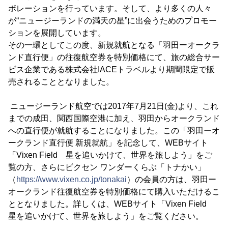
ボレーションを行っています。そして、より多くの人々
が“ニュージーランドの満天の星”に出会うためのプロモー
ションを展開しています。
その一環としてこの度、新規就航となる「羽田ーオークラ
ンド直行便」の往復航空券を特別価格にて、旅の総合サー
ビス企業である株式会社IACEトラベルより期間限定で販
売されることとなりました。
ニュージーランド航空では2017年7月21日(金)より、これ
までの成田、関西国際空港に加え、羽田からオークランド
への直行便が就航することになりました。この「羽田ーオ
ークランド直行便 新規就航」を記念して、WEBサイト
「Vixen Field 星を追いかけて、世界を旅しよう」をご
覧の方、さらにビクセン ワンダーくらぶ「トナかい」
（
https://www.vixen.co.jp/tonakai
）の会員の方は、羽田ー
オークランド往復航空券を特別価格にて購入いただけるこ
ととなりました。詳しくは、WEBサイト「Vixen Field
星を追いかけて、世界を旅しよう」をご覧ください。