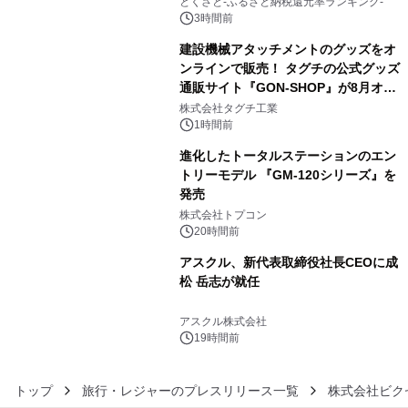
とくさと-ふるさと納税還元率ランキング-
3時間前
建設機械アタッチメントのグッズをオ
ンラインで販売！ タグチの公式グッズ
通販サイト『GON-SHOP』が8月オー
4
プン
株式会社タグチ工業
1時間前
進化したトータルステーションのエン
トリーモデル 『GM-120シリーズ』を
発売
5
株式会社トプコン
20時間前
アスクル、新代表取締役社長CEOに成
松 岳志が就任
6
アスクル株式会社
19時間前
トップ
旅行・レジャーのプレスリリース一覧
株式会社ビク