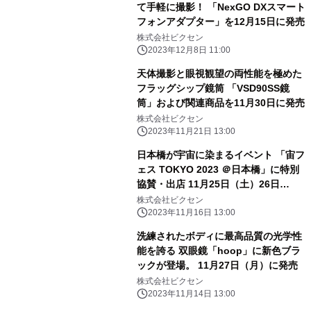
て手軽に撮影！ 「NexGO DXスマート
フォンアダプター」を12月15日に発売
株式会社ビクセン
2023年12月8日 11:00
天体撮影と眼視観望の両性能を極めた
フラッグシップ鏡筒 「VSD90SS鏡
筒」および関連商品を11月30日に発売
株式会社ビクセン
2023年11月21日 13:00
日本橋が宇宙に染まるイベント 「宙フ
ェス TOKYO 2023 ＠日本橋」に特別
協賛・出店 11月25日（土）26日
（日）開催
株式会社ビクセン
2023年11月16日 13:00
洗練されたボディに最高品質の光学性
能を誇る 双眼鏡「hoop」に新色ブラ
ックが登場。 11月27日（月）に発売
株式会社ビクセン
2023年11月14日 13:00