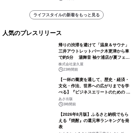
ライフスタイルの新着をもっと見る
人気のプレスリリース
帰りの渋滞を避けて「温泉＆サウナ」
三井アウトレットパーク木更津から車
で約5分 湯舞音 袖ケ浦店が夏フェア
1
メニューを提供
株式会社楽久屋
23時間前
【一杯の蕎麦を通して、歴史・経済・
文化・作法、世界への広がりまでを学
べる】『ビジネスエリートのための 教
2
養としての蕎麦』2026年8月25日
あさ出版
（火）発売
3時間前
【2026年8月版】ふるさと納税でもら
える『焼酎』の還元率ランキングを発
表
3