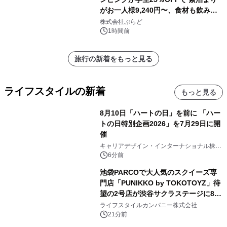
がお一人様9,240円〜、食材も飲み物
も持ち込み自由 「グランピングリゾー
株式会社ぷらど
ト Awaji」9月30日までの平日限定
1時間前
旅行の新着をもっと見る
ライフスタイルの新着
もっと見る
8月10日「ハートの日」を前に 「ハー
トの日特別企画2026」を7月29日に開
催
キャリアデザイン・インターナショナル株式
会社
6分前
池袋PARCOで大人気のスクイーズ専
門店「PUNIKKO by TOKOTOYZ」待
望の2号店が渋谷サクラステージに8月
21日オープン！
ライフスタイルカンパニー株式会社
21分前