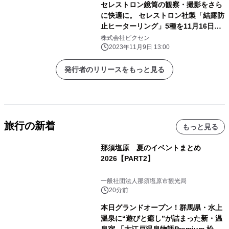
セレストロン鏡筒の観察・撮影をさら
に快適に。 セレストロン社製「結露防
止ヒーターリング」5種を11月16日
（木）に発売。
株式会社ビクセン
2023年11月9日 13:00
発行者のリリースをもっと見る
旅行の新着
もっと見る
那須塩原 夏のイベントまとめ
2026【PART2】
一般社団法人那須塩原市観光局
20分前
本日グランドオープン！群馬県・水上
温泉に“遊びと癒し”が詰まった新・温