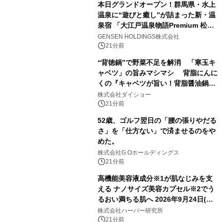
本日グランドオープン！群馬県・水上
温泉に“遊びと癒し”が詰まった新・温
泉宿 「大江戸温泉物語Premium 松乃
井」が誕生
GENSEN HOLDINGS株式会社
21分前
“背徳鍋”で野菜不足を解消 「寒玉キ
ャベツ」の旨みマシマシ 背脂にんに
くの『キャベツが旨い！背脂醤油鍋ス
ープ』発売
株式会社ダイショー
21分前
52歳、ゴルフ翌日の「腰の張りやだる
さ」を「仕方ない」で済ませるのをや
めた。
株式会社G.Oホールディングス
21分前
高機能美容液成分※1が肌なじみを支
える ナノサイズ美容カプセル※2でう
るおい満ちる肌へ 2026年9月24日(木)
よりリニューアル新発売 『ディープモ
株式会社ハーバー研究所
イストセラム』
21分前