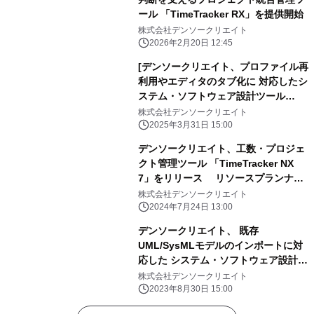
ール 「TimeTracker RX」を提供開始
株式会社デンソークリエイト
2026年2月20日 12:45
[デンソークリエイト、プロファイル再
利用やエディタのタブ化に 対応したシ
ステム・ソフトウェア設計ツール
「Next Design V4」をリリース
株式会社デンソークリエイト
2025年3月31日 15:00
デンソークリエイト、工数・プロジェ
クト管理ツール 「TimeTracker NX
7」をリリース リソースプランナー
やお知らせ機能で、 工数管理／プロジ
株式会社デンソークリエイト
ェクト管理を強力にサポート！
2024年7月24日 13:00
デンソークリエイト、 既存
UML/SysMLモデルのインポートに対
応した システム・ソフトウェア設計ツ
ール 「Next Design V3.1」をリリー
株式会社デンソークリエイト
ス
2023年8月30日 15:00