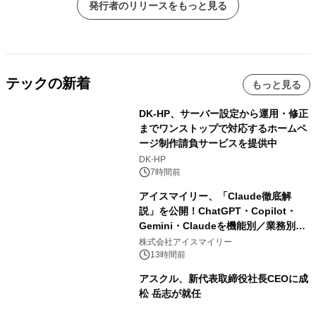
発行者のリリースをもっと見る
テックの新着
もっと見る
DK-HP、サーバー設定から運用・修正
までワンストップで対応するホームペ
ージ制作請負サービスを提供中
DK-HP
7時間前
アイスマイリー、「Claude徹底解
説」を公開！ChatGPT・Copilot・
Gemini・Claudeを機能別／業務別に
比較―自社に合う生成AIの選び方がわ
株式会社アイスマイリー
かる実践ガイド
13時間前
アスクル、新代表取締役社長CEOに成
松 岳志が就任