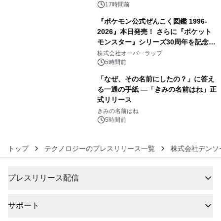
17時間前
『ポケモン公式ぜんこく図鑑 1996-
2026』本日発売！ さらに『ポケット
モンスター』シリーズ30周年を記念し
5
た画集『ポケットモンスター ビジュア
株式会社オーバーラップ
ルアートブック』の発売決定！ 2026
5時間前
年12月18日（金）、3冊同時発売！
「なぜ、その名前にしたの？」に答え
る一通の手紙 ―「きみの名前はね」正
式リリース
6
きみの名前はね
5時間前
トップ
テクノロジーのプレスリリース一覧
株式会社デンソ
プレスリリース配信
サポート