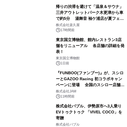
帰りの渋滞を避けて「温泉＆サウナ」
三井アウトレットパーク木更津から車
で約5分 湯舞音 袖ケ浦店が夏フェア
1
メニューを提供
株式会社楽久屋
17時間前
東京国立博物館、館内レストラン3店
舗をリニューアル 各店舗の詳細を発
表！
2
東京国立博物館
1日前
『FUNBOO(ファンブー)』が、スシロ
ーとGAZOO Racing 初コラボキャン
ペーンに登場 全国のスシロー店舗で
3
GR 4車種の FUNBOO(ミニカー)付き
株式会社JAM
メニューが展開されます
11時間前
株式会社バブル、伊勢原市へ3人乗り
EVトゥクトゥク 「VIVEL COCO」を
寄贈
4
株式会社バブル