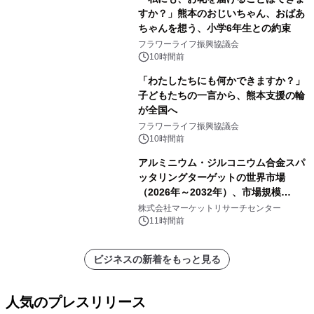
すか？」熊本のおじいちゃん、おばあ
ちゃんを想う、小学6年生との約束
フラワーライフ振興協議会
10時間前
「わたしたちにも何かできますか？」
子どもたちの一言から、熊本支援の輪
が全国へ
フラワーライフ振興協議会
10時間前
アルミニウム・ジルコニウム合金スパ
ッタリングターゲットの世界市場
（2026年～2032年）、市場規模
（0.995、0.999、その他）・分析レポ
株式会社マーケットリサーチセンター
ートを発表
11時間前
ビジネスの新着をもっと見る
人気のプレスリリース