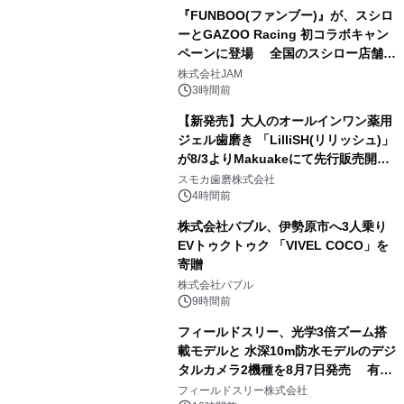
『FUNBOO(ファンブー)』が、スシロ
ーとGAZOO Racing 初コラボキャン
ペーンに登場 全国のスシロー店舗で
3
GR 4車種の FUNBOO(ミニカー)付き
株式会社JAM
メニューが展開されます
3時間前
【新発売】大人のオールインワン薬用
ジェル歯磨き 「LilliSH(リリッシュ)」
が8/3よりMakuakeにて先行販売開
4
始！
スモカ歯磨株式会社
4時間前
株式会社バブル、伊勢原市へ3人乗り
EVトゥクトゥク 「VIVEL COCO」を
寄贈
5
株式会社バブル
9時間前
フィールドスリー、光学3倍ズーム搭
載モデルと 水深10m防水モデルのデジ
タルカメラ2機種を8月7日発売 有効
6
約1300万画素、用途別に選べるコンデ
フィールドスリー株式会社