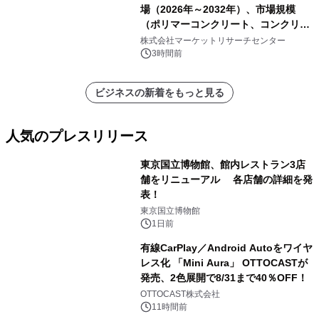
場（2026年～2032年）、市場規模
（ポリマーコンクリート、コンクリー
ト、プラスチック、金属）・分析レポ
株式会社マーケットリサーチセンター
ートを発表
3時間前
ビジネスの新着をもっと見る
人気のプレスリリース
東京国立博物館、館内レストラン3店
舗をリニューアル 各店舗の詳細を発
表！
1
東京国立博物館
1日前
有線CarPlay／Android Autoをワイヤ
レス化 「Mini Aura」 OTTOCASTが
発売、2色展開で8/31まで40％OFF！
2
OTTOCAST株式会社
11時間前