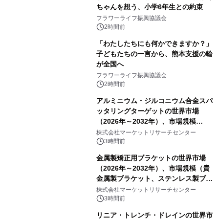
ちゃんを想う、小学6年生との約束
フラワーライフ振興協議会
2時間前
「わたしたちにも何かできますか？」
子どもたちの一言から、熊本支援の輪
が全国へ
フラワーライフ振興協議会
2時間前
アルミニウム・ジルコニウム合金スパ
ッタリングターゲットの世界市場
（2026年～2032年）、市場規模
（0.995、0.999、その他）・分析レポ
株式会社マーケットリサーチセンター
ートを発表
3時間前
金属製矯正用ブラケットの世界市場
（2026年～2032年）、市場規模（貴
金属製ブラケット、ステンレス製ブラ
ケット、純チタン製ブラケット）・分
株式会社マーケットリサーチセンター
析レポートを発表
3時間前
リニア・トレンチ・ドレインの世界市