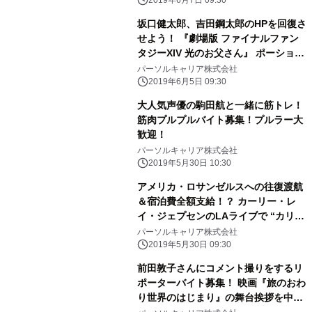
坂口健太郎、吉田鋼太郎のHPを回復さ
せよう！ 『劇場版 ファイナルファン
タジーXIV 光のお父さん』 ポーション
お届けバイト募集！
パーソルキャリア株式会社
2019年6月5日 09:30
大人気声優の駒田航と一緒に筋トレ！
筋肉プルプルバイト募集！プルラー大
歓迎！
パーソルキャリア株式会社
2019年5月30日 10:30
アメリカ・ロサンゼルスへの往復渡航
＆宿泊費全額支給！？ カーリー・レ
イ・ジェプセンのLAライブで “カリー
差し入れバイト”大募集！！
パーソルキャリア株式会社
2019年5月30日 09:30
前田敦子さんにコメント撮りをするリ
ポーターバイト募集！ 映画『旅のおわ
り世界のはじまり』の舞台挨拶を中
継！