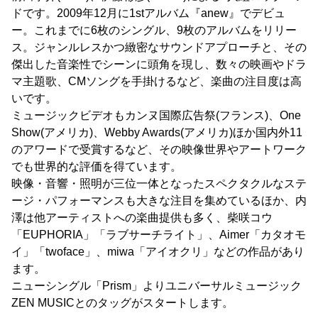
ドです。2009年12月に1stアルバム『anew』でデビュ
ー。これまでに6枚のシングル、9枚のアルバムをリリー
ス。ジャンルレスかつ緻密なサウンドアプローチと、その
傑出した音楽性でシーンに頭角を現し、数々の映画やドラ
マ主題歌、CMソングを手掛けるなど、楽曲の注目度は高
いです。
ミュージックビデオもカンヌ国際広告祭(フランス)、One
Show(アメリカ)、Webby Awards(アメリカ)ほか国内外11
のアワードで受賞するなど、その映像世界やアートワーク
でも世界的な評価を得ています。
映像・音響・照明が三位一体となったスペクタクルなステ
ージ・パフォーマンスも大きな注目を集めているほか、内
澤は他アーティストへの楽曲提供も多く、柴咲コウ
「EUPHORIA」「ラブサーチライト」、Aimer「カタオモ
イ」「twoface」、miwa「アイオクリ」などの作品があり
ます。
ニューシングル「Prism」よりユニバーサルミュージック
ZEN MUSICとのタッグがスタートします。