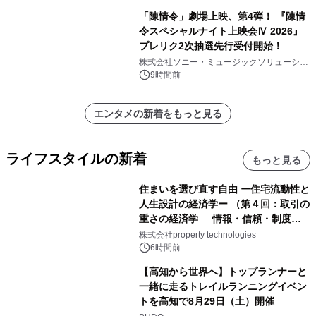
「陳情令」劇場上映、第4弾！ 『陳情
令スペシャルナイト上映会Ⅳ 2026』
プレリク2次抽選先行受付開始！
株式会社ソニー・ミュージックソリューショ
ンズ
9時間前
エンタメの新着をもっと見る
ライフスタイルの新着
もっと見る
住まいを選び直す自由 ー住宅流動性と
人生設計の経済学ー （第４回：取引の
重さの経済学──情報・信頼・制度を
PropTechはどう組み替えるか）｜
株式会社property technologies
PropTech-Lab
6時間前
【高知から世界へ】トップランナーと
一緒に走るトレイルランニングイベン
トを高知で8月29日（土）開催