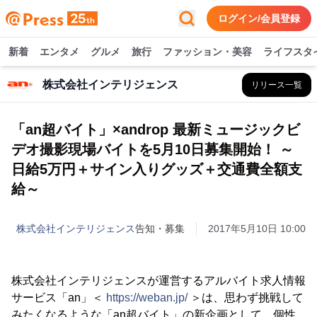
ログイン/会員登録
新着
エンタメ
グルメ
旅行
ファッション・美容
ライフスタ
株式会社インテリジェンス
リリース一覧
「an超バイト」×androp 最新ミュージックビ
デオ撮影現場バイトを5月10日募集開始！ ～
日給5万円＋サイン入りグッズ＋交通費全額支
給～
株式会社インテリジェンス
告知・募集
2017年5月10日 10:00
株式会社インテリジェンスが運営するアルバイト求人情報
サービス「an」＜
https://weban.jp/
＞は、思わず挑戦して
みたくなるような「an超バイト」の新企画として、個性