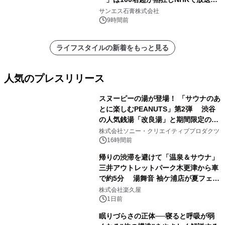
れました。
サンエス石膏株式会社
9時間前
ライフスタイルの新着をもっと見る
人気のプレスリリース
スヌーピーの湯が登場！ 「サウナのあ
とに楽しむPEANUTS」第2弾 渋谷
の人気銭湯「改良湯」と期間限定のコ
1
ラボレーション サウナイキタイコラ
株式会社ソニー・クリエイティブプロダクツ
ボグッズも発売決定！
16時間前
帰りの渋滞を避けて「温泉＆サウナ」
三井アウトレットパーク木更津から車
で約5分 湯舞音 袖ケ浦店が夏フェア
2
メニューを提供
株式会社楽久屋
1日前
眠りづらさの正体──寝ると呼吸が弱