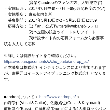
(音楽やandropのファンの方、大歓迎です)
・実施日時： 2017年6月中旬～7月下旬(6時間程度の予定)
・実施場所： 東京都内某所
・募集期間： 2017年5月10日(水)～5月28日(日)23:59
・応募方法： (1)「an」公式Twitter(@weban)をフォロー
(2)本企画の該当ツイートをリツイート
(3)特設サイト内の応募フォームから必要事
項を入力して応募
※詳しくは特設サイトをご確認ください。
https://weban.jp/contents/c/cho_baito/androp_pc/
※本募集は株式会社インテリジェンスにより実施されます
が、雇用元はイーストアイプランニング株式会社となりま
す。
■andropについて＜
http://www.androp.jp/
＞
内澤崇仁(Vocal＆Guitar)、佐藤拓也(Guitar＆Keyboard)、
前田恭介(Bass)、伊藤彬彦(Drums)による4人組ロックバン