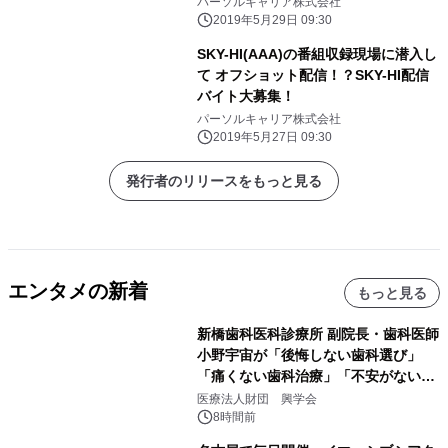
パーソルキャリア株式会社
2019年5月29日 09:30
SKY-HI(AAA)の番組収録現場に潜入し
て オフショット配信！？SKY-HI配信
バイト大募集！
パーソルキャリア株式会社
2019年5月27日 09:30
発行者のリリースをもっと見る
エンタメの新着
もっと見る
新橋歯科医科診療所 副院長・歯科医師
小野宇宙が「後悔しない歯科選び」
「痛くない歯科治療」「不安がない治
療計画」をテーマに専門監修
医療法人財団 興学会
8時間前