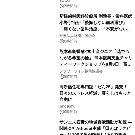
BUDO
7時間前
新橋歯科医科診療所 副院長・歯科医師
小野宇宙が「後悔しない歯科選び」
「痛くない歯科治療」「不安がない治
療計画」をテーマに専門監修
医療法人財団 興学会
8時間前
熊本産胡蝶蘭×富山産ジニア「花でつ
ながる希望の輪」 熊本復興支援チャリ
ティーワークショップを8月9日、富
山・射水で開催
フラワーライフ振興協議会
8時間前
高断熱住宅専門誌「だん25」発売！
日々のストレス軽減、暮らしはもっと
自由に
jimosumu
9時間前
サンエス石膏の地域貢献活動が加速 ―
関連会社Attipect主催「田んぼラグビ
ー」は100名超が熱狂しNHKで放送さ