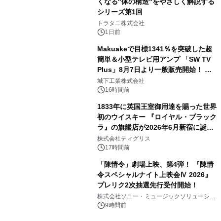
くなる"体の構造"をやさしく解説する
シリーズ第1回
3
トラタニ株式会社
1日前
Makuakeで目標1341％を突破した超
簡単＆小型テレビ用アンプ 「SW TV
Plus」8月7日より一般販売開始！ ケ
4
ーブル1本つなぐだけ、テレビの音が
城下工業株式会社
ぐっと豊かに
16時間前
1833年に英国王室御用達を賜った世界
初のウイスキー 『ロイヤル・ブラック
ラ』の旗艦店が2026年6月新宿に誕
5
生 バカルディ ジャパンと連携した
株式会社ティグリス
没入型バー「BAR Arca」
17時間前
「陳情令」劇場上映、第4弾！ 『陳情
令スペシャルナイト上映会Ⅳ 2026』
プレリク2次抽選先行受付開始！
6
株式会社ソニー・ミュージックソリューショ
ンズ
9時間前