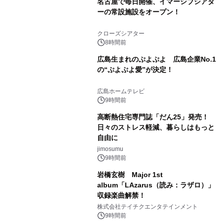
名古屋で毎日開催、イマーシブシアタ
ーの常設施設をオープン！
クローズシアター
8時間前
広島生まれのぷよぷよ 広島企業No.1
の“ぷよぷよ愛”が決定！
広島ホームテレビ
9時間前
高断熱住宅専門誌「だん25」発売！
日々のストレス軽減、暮らしはもっと
自由に
jimosumu
9時間前
岩橋玄樹 Major 1st
album「LAzarus（読み：ラザロ）」
収録楽曲解禁！
株式会社テイチクエンタテインメント
9時間前