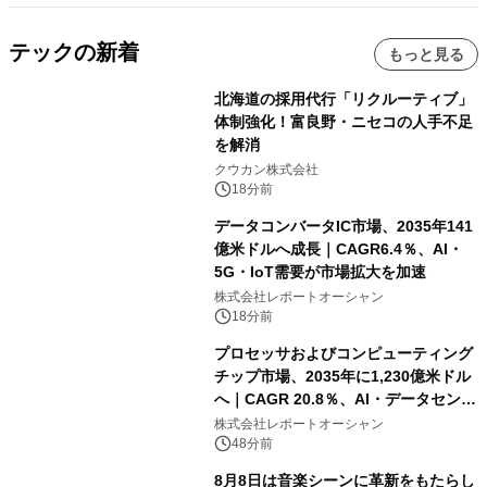
テックの新着
もっと見る
北海道の採用代行「リクルーティブ」
体制強化！富良野・ニセコの人手不足
を解消
クウカン株式会社
18分前
データコンバータIC市場、2035年141
億米ドルへ成長｜CAGR6.4％、AI・
5G・IoT需要が市場拡大を加速
株式会社レポートオーシャン
18分前
プロセッサおよびコンピューティング
チップ市場、2035年に1,230億米ドル
へ｜CAGR 20.8％、AI・データセンタ
ー需要が成長を牽引
株式会社レポートオーシャン
48分前
8月8日は音楽シーンに革新をもたらし