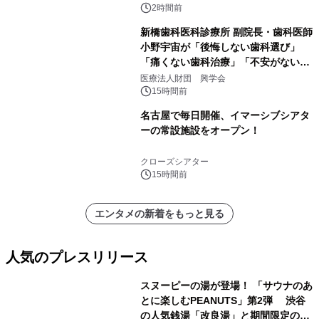
るパッケージ～ 9月1日(火)秋田県内で
2時間前
販売開始
新橋歯科医科診療所 副院長・歯科医師
小野宇宙が「後悔しない歯科選び」
「痛くない歯科治療」「不安がない治
療計画」をテーマに専門監修
医療法人財団 興学会
15時間前
名古屋で毎日開催、イマーシブシアタ
ーの常設施設をオープン！
クローズシアター
15時間前
エンタメの新着をもっと見る
人気のプレスリリース
スヌーピーの湯が登場！ 「サウナのあ
とに楽しむPEANUTS」第2弾 渋谷
の人気銭湯「改良湯」と期間限定のコ