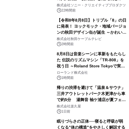
1
ラボレーション サウナイキタイコラ
株式会社ソニー・クリエイティブプロダクツ
ボグッズも発売決定！
22時間前
【令和8年8月8日】トリプル「8」の日
に発表！ ヨックモック・地域バージョ
ンの秋田デザイン缶が誕生 ～かわいい
2
秋田犬の子犬と秋田の四季と名所を巡
株式会社秋田ケーブルテレビ
るパッケージ～ 9月1日(火)秋田県内で
2時間前
販売開始
8月8日は音楽シーンに革新をもたらし
た 伝説のリズムマシン「TR-808」を
祝う日 ～Roland Store Tokyoで実機
3
を展示しての 記念キャンペーンを開
ローランド株式会社
催 英国ラジオ「NTS」の 特別プログ
1時間前
ラムや、「TR-808」を愛する伝説的
帰りの渋滞を避けて「温泉＆サウナ」
アーティストを フィーチャーしたアニ
三井アウトレットパーク木更津から車
メーションを公開～
で約5分 湯舞音 袖ケ浦店が夏フェア
4
メニューを提供
株式会社楽久屋
1日前
眠りづらさの正体──寝ると呼吸が弱
くなる"体の構造"をやさしく解説する