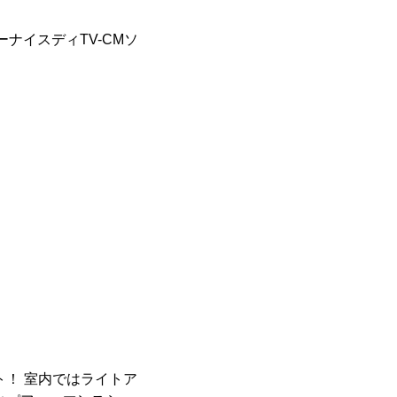
ナイスディTV-CMソ
！ 室内ではライトア