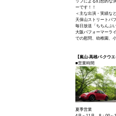
ップによる幻想的な
ーです！！
＜主な出演・実績な
天保山ストリートパフ
毎日放送「ちちんぷ
大阪パフォーマーラ
での慰問、幼稚園、
【嵐山-高雄パ-クウ
■営業時間
夏季営業
4月～11月 8：00～