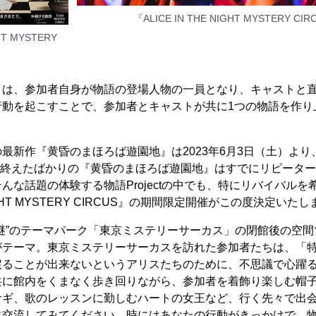
『ALICE IN THE NIGHT MYSTERY C
HT MYSTERY
』
ectとは、参加者自身が物語の登場人物の一員となり、キャストと
行動を起こすことで、参加者とキャストが共に1つの物語を作り
ctの最新作『黄昏のまほろば遊園地』は2023年6月3日（土）よ
を終えたばかりの『黄昏のまほろば遊園地』はすでにリピータ
んな話題の体験する物語Projectの中でも、特にリバイバル
 NIGHT MYSTERY CIRCUS』の期間限定開催がこの度決定いた
謎”のテーマパーク「東京ミステリーサーカス」の閉館後の空
がテーマ。東京ミステリーサーカスを訪れた参加者たちは、「
戻ることが出来ないというアリスたちのために、不思議で心躍
共に館内をくまなく歩き回りながら、参加者を着飾り楽しむ帽
サギ、歌のレッスンに勤しむハートの女王など、行く先々で出
に交流してみてください。時にはあなたの行動がきっかけで、