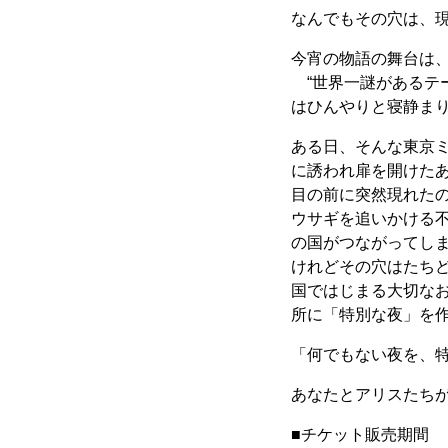
なんでもその穴は、
今宵の物語の舞台は
“世界一謎があるテ
はひんやりと寝静ま
ある日、そんな東京ミ
に誘われ扉を開けた
目の前に突然現れたの
ウサギを追いかける
の国がつながってし
けれどその穴はたち
国ではじまる大切な
所に「特別な夜」を
「何でもない夜を、
あなたとアリスたち
■チケット販売期間