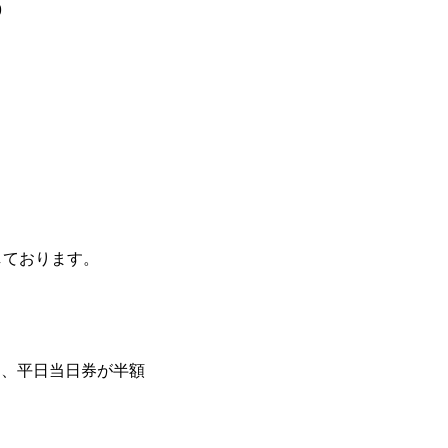
9
しております。
と、平日当日券が半額