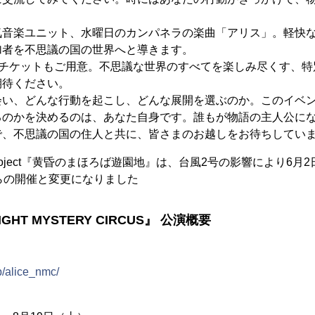
。
気音楽ユニット、水曜日のカンパネラの楽曲「アリス」。軽快
加者を不思議の国の世界へと導きます。
Pチケットもご用意。不思議な世界のすべてを楽しみ尽くす、
期待ください。
会い、どんな行動を起こし、どんな展開を選ぶのか。このイベ
るのかを決めるのは、あなた自身です。誰もが物語の主人公に
で、不思議の国の住人と共に、皆さまのお越しをお待ちしてい
roject『黄昏のまほろば遊園地』は、台風2号の影響により6月
らの開催と変更になりました
 NIGHT MYSTERY CIRCUS』 公演概要
jp/alice_nmc/