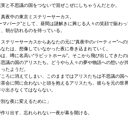
現実と不思議の国をつないで混ぜこぜにしちゃうんだとか。
、真夜中の東京ミステリーサーカス。
ーマパーク”として、昼間は謎解きに興じる人々の笑顔で賑わっ
り、朝が訪れるのを待っている。
ステリーサーカスからあなたの元に“真夜中のパーティー”へ
あなたは、想像していなかった夜に巻き込まれていく。
は、噂に名高い“ラビットホール”。そこから飛び出してきた
不思議の国のアリスたち。どうやら人々の夢や物語への想いが
まったようだ。
どころに消えてしまい、このままではアリスたちは不思議の国
お茶会に間に合わないと頭を抱えるアリスたち。彼らを元の世
作り出さなくてはならない。
特別な夜に変えるために」
が作り出す、忘れられない一夜が幕を開ける。