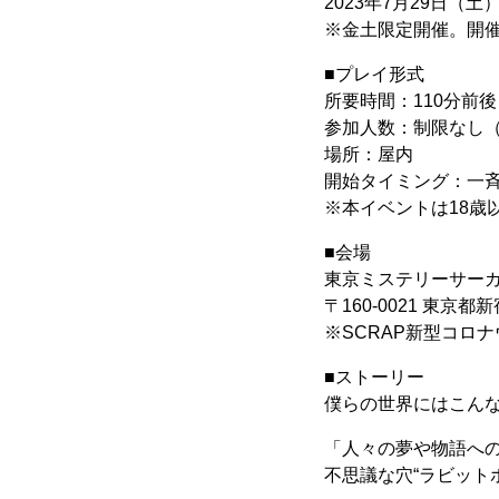
2023年7月29日（土
※金土限定開催。開
■プレイ形式
所要時間：110分前後
参加人数：制限なし（
場所：屋内
開始タイミング：一
※本イベントは18歳
■会場
東京ミステリーサーカ
〒160-0021 東京都
※SCRAP新型コロ
■ストーリー
僕らの世界にはこん
「人々の夢や物語へ
不思議な穴“ラビット