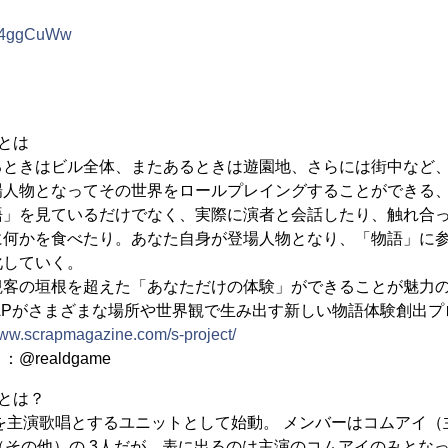
GF4ggCuWw
tとは
るときはビル全体、またあるときは遊園地、さらには街中など
場人物となってその世界をロールプレイングすることができる
語」を見ているだけでなく、実際に演者と会話したり、触れ合
に何かを食べたり。あなた自身が登場人物となり、「物語」に
化していく。
観客の垣根を超えた「あなただけの体験」ができることが魅力
APがさまざまな場所や世界観で生み出す新しい物語体験創出
www.scrapmagazine.com/s-project/
realdgame
とは？
イを主演歌唱とするユニットとして始動。 メンバーはコムアイ
.F（その他）の 3人だが、表に出るのは主演のコムアイのみとな