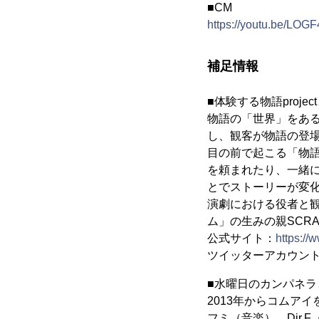
■CM
https://youtu.be/LO
補足情報
■体験する物語projec
物語の「世界」をあ
し、観客が物語の登
目の前で起こる「物
を頼まれたり、一緒
とでストーリーが変
演劇における役者と
ム」の生みの親SCR
公式サイト：
https://
ツイッターアカウント：@
■水曜日のカンパネラ
2013年からコムア
フミ（音楽）、Dir