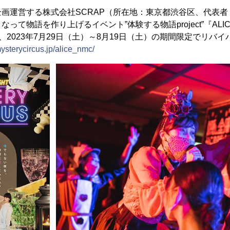
画運営する株式会社SCRAP（所在地：東京都渋谷区、代表
て物語を作り上げるイベント”体験する物語project”『ALICE IN
S』を、2023年7月29日（土）～8月19日（土）の期間限定でリ
mysterycircus.jp/alice_nmc/