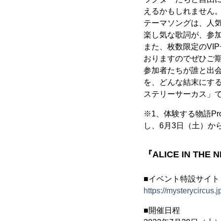
えるかもしれません
テーマソングは、人
楽し気な歌詞が、参
また、枚数限定のVI
おりますのでぜひご
参加者たちが誰と出
を、どんな結末にす
ステリーサーカス」
※1、体験する物語P
し、6月3日（土）か
『ALICE IN THE
■イベント特設サイト
https://mysterycircus.
■開催日程