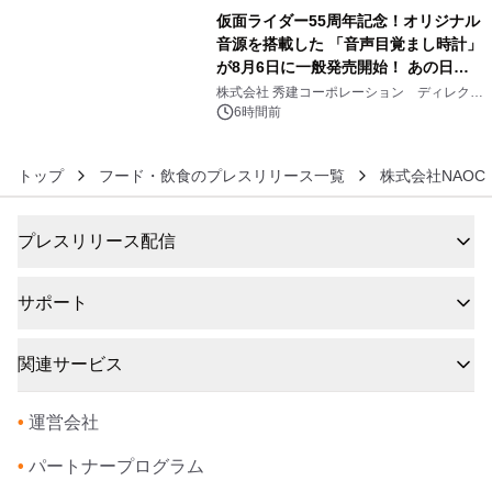
仮面ライダー55周年記念！オリジナル
音源を搭載した 「音声目覚まし時計」
が8月6日に一般発売開始！ あの日の
6
大興奮が今甦る
株式会社 秀建コーポレーション ディレクト
アートギャラリー
6時間前
トップ
フード・飲食のプレスリリース一覧
株式会社NAOC
プレスリリース配信
サポート
関連サービス
•
運営会社
•
パートナープログラム