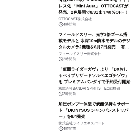
レス化 「Mini Aura」 OTTOCASTが
発売、2色展開で8/31まで40％OFF！
2
OTTOCAST株式会社
4時間前
フィールドスリー、光学3倍ズーム搭
載モデルと 水深10m防水モデルのデジ
タルカメラ2機種を8月7日発売 有効
3
約1300万画素、用途別に選べるコンデ
フィールドスリー株式会社
ジ新登場
3時間前
「仮面ライダーガヴ」より 「DXおし
ゃべりブリザードソルベエゴチゾウ」
を プレミアムバンダイで予約受付開始
4
株式会社BANDAI SPIRITS EC戦略部
2時間前
加圧ポンプ一体型で炭酸保持をサポー
ト 「DIONYSOS シャンパンストッパ
ー」を8/4発売
5
株式会社ライフエキスパート
4時間前