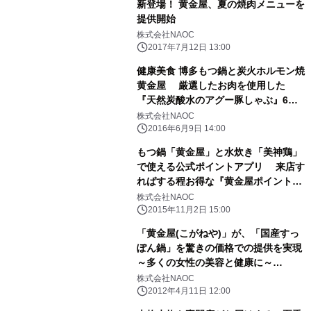
新登場！ 黄金屋、夏の焼肉メニューを
提供開始
株式会社NAOC
2017年7月12日 13:00
健康美食 博多もつ鍋と炭火ホルモン焼
黄金屋 厳選したお肉を使用した
『天然炭酸水のアグー豚しゃぶ』6月
27日(月)登場！
株式会社NAOC
2016年6月9日 14:00
もつ鍋「黄金屋」と水炊き「美神鶏」
で使える公式ポイントアプリ 来店す
ればする程お得な『黄金屋ポイント』
11月2日リリース！
株式会社NAOC
2015年11月2日 15:00
「黄金屋(こがねや)」が、「国産すっ
ぽん鍋」を驚きの価格での提供を実現
～多くの女性の美容と健康に～
http://www.koganeya.net/
株式会社NAOC
2012年4月11日 12:00