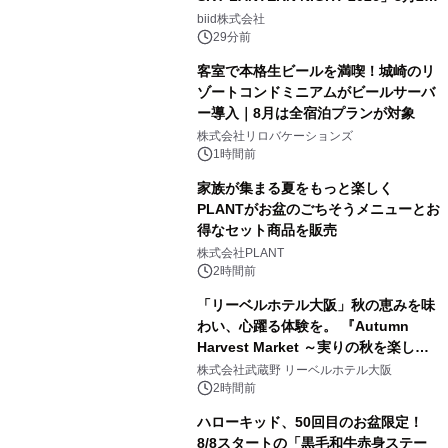
日(土)振替開催＆受付スタート！
biid株式会社
29分前
客室で本格生ビールを満喫！城崎のリ
ゾートコンドミニアムがビールサーバ
ー導入｜8月は全宿泊プランが対象
株式会社リロバケーションズ
1時間前
家族が集まる夏をもっと楽しく
PLANTがお盆のごちそうメニューとお
得なセット商品を販売
株式会社PLANT
2時間前
「リーベルホテル大阪」秋の恵みを味
わい、心躍る体験を。 『Autumn
Harvest Market ～実りの秋を楽しむ
ディナー&スイーツビュッフェ～』を9
株式会社武蔵野 リーベルホテル大阪
月18日より開催！
2時間前
ハローキッド、50回目のお盆限定！
8/8スタートの「黒毛和牛赤身ステー