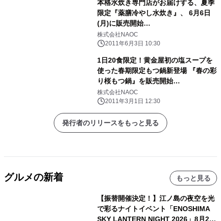
本格水炊き専門店がお届けする、夏季
限定『薬膳冷やし水炊き』、 6月6日
(月)に販売開始
http://www.bijindori.net/
株式会社NAOC
2011年6月3日 10:30
1日20食限定！黄金屋初の塩スープを
使った春期限定もつ鍋新登場 『春の彩
り桜もつ鍋』を販売開始
http://www.koganeya.net/
株式会社NAOC
2011年3月1日 12:30
発行者のリリースをもっと見る
グルメの新着
もっと見る
【振替開催決定！】江ノ島の夜空を光
で彩るナイトイベント「ENOSHIMA
SKY LANTERN NIGHT 2026」8月22