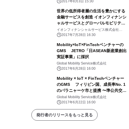
ナボタス市と提携
2017年8月3日 15:30
世界の低所得者層の生活を豊かにする
金融サービスを創造 イオンフィナンシ
ャルサービスとグローバルモビリティ
サービス、 画期的なオートローン創造
イオンフィナンシャルサービス株式会社
Global Mobility Service株式会社
の協業で合意
2017年7月28日 16:30
Mobility×IoT×FinTechベンチャーの
GMS JETRO「日ASEAN新産業創出
実証事業」に採択
Global Mobility Service株式会社
2017年6月28日 16:00
Mobility × IoT × FinTechベンチャー
のGMS フィリピン国、成長率No. 1
のパラニャーケ市と提携 〜準公共交通
機関である三輪タクシーの ドライバー
Global Mobility Service株式会社
就業希望者に、低所得者層でも新型車
2017年6月22日 16:00
両が 入手可能となるFinTechサービス
を提供〜
発行者のリリースをもっと見る