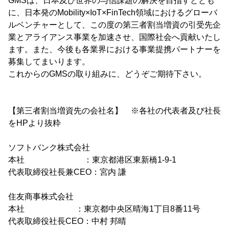
GMSは、日本及び世界の与信課題の解決を目指すととも
に、日本発のMobility×IoT×FinTech領域におけるグローバ
ルベンチャーとして、この度の第三者割当増資の引受先企
業とアライアンス事業を加速させ、国際社会へ貢献いたし
ます。また、今後も各業界における事業提携パートナーを
募集してまいります。
これからのGMSの取り組みに、どうぞご期待下さい。
【第三者割当増資先の会社名】 ※各社の代表者及び社長
をHPより抜粋
ソフトバンク株式会社
本社 ：東京都港区東新橋1-9-1
代表取締役社長兼CEO：宮内 謙
住友商事株式会社
本社 ：東京都中央区晴海1丁目8番11号
代表取締役社長CEO：中村 邦晴