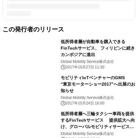
この発行者のリリース
低所得者層が自動車を購入できる
FinTechサービス、 フィリピンに続き
カンボジアに進出
Global Mobility Service株式会社
2017年10月27日 11:30
モビリティIoTベンチャーのGMS
“東京モーターショー2017”へ出展のお
知らせ
Global Mobility Service株式会社
2017年10月24日 16:00
低所得者層へ三輪タクシー車両を提供
するFinTechサービス 提供拡大へ向
け、グローバルモビリティサービス
フィリピン首都圏都市5都市目となる
Global Mobility Service株式会社