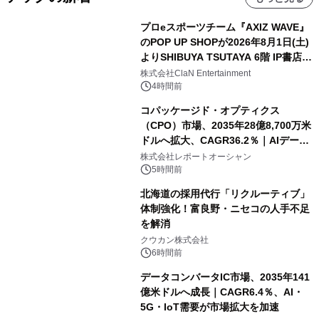
プロeスポーツチーム『AXIZ WAVE』
のPOP UP SHOPが2026年8月1日(土)
よりSHIBUYA TSUTAYA 6階 IP書店で
開催決定！！
株式会社ClaN Entertainment
4時間前
コパッケージド・オプティクス
（CPO）市場、2035年28億8,700万米
ドルへ拡大、CAGR36.2％｜AIデータ
センター・高速光通信需要が成長を加
株式会社レポートオーシャン
速
5時間前
北海道の採用代行「リクルーティブ」
体制強化！富良野・ニセコの人手不足
を解消
クウカン株式会社
6時間前
データコンバータIC市場、2035年141
億米ドルへ成長｜CAGR6.4％、AI・
5G・IoT需要が市場拡大を加速