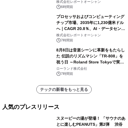
株式会社レポートオーシャン
6時間前
プロセッサおよびコンピューティング
チップ市場、2035年に1,230億米ドル
へ｜CAGR 20.8％、AI・データセンタ
ー需要が成長を牽引
株式会社レポートオーシャン
7時間前
8月8日は音楽シーンに革新をもたらし
た 伝説のリズムマシン「TR-808」を
祝う日 ～Roland Store Tokyoで実機
を展示しての 記念キャンペーンを開
ローランド株式会社
催 英国ラジオ「NTS」の 特別プログ
7時間前
ラムや、「TR-808」を愛する伝説的
アーティストを フィーチャーしたアニ
テックの新着をもっと見る
メーションを公開～
人気のプレスリリース
スヌーピーの湯が登場！ 「サウナのあ
とに楽しむPEANUTS」第2弾 渋谷