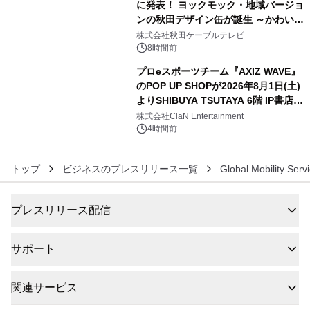
に発表！ ヨックモック・地域バージョ
ンの秋田デザイン缶が誕生 ～かわいい
5
秋田犬の子犬と秋田の四季と名所を巡
株式会社秋田ケーブルテレビ
るパッケージ～ 9月1日(火)秋田県内で
8時間前
販売開始
プロeスポーツチーム『AXIZ WAVE』
のPOP UP SHOPが2026年8月1日(土)
よりSHIBUYA TSUTAYA 6階 IP書店で
6
開催決定！！
株式会社ClaN Entertainment
4時間前
トップ
ビジネスのプレスリリース一覧
Global Mobility S
プレスリリース配信
サポート
関連サービス