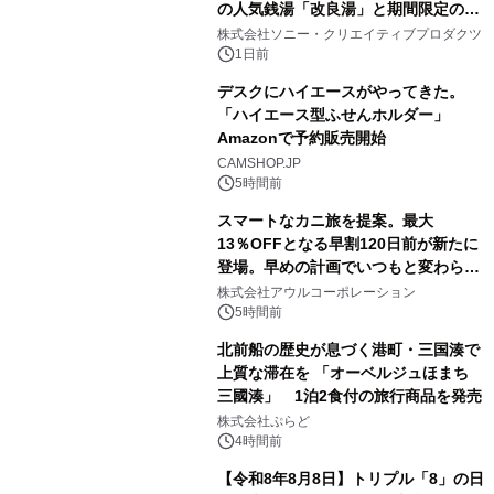
の人気銭湯「改良湯」と期間限定のコ
1
ラボレーション サウナイキタイコラ
株式会社ソニー・クリエイティブプロダクツ
ボグッズも発売決定！
1日前
デスクにハイエースがやってきた。
「ハイエース型ふせんホルダー」
Amazonで予約販売開始
2
CAMSHOP.JP
5時間前
スマートなカニ旅を提案。最大
13％OFFとなる早割120日前が新たに
登場。早めの計画でいつもと変わらぬ
3
大人の冬旅を。ー夕日ヶ浦温泉「佳松
株式会社アウルコーポレーション
苑 別邸ふうか」ー
5時間前
北前船の歴史が息づく港町・三国湊で
上質な滞在を 「オーベルジュほまち
三國湊」 1泊2食付の旅行商品を発売
4
株式会社ぷらど
4時間前
【令和8年8月8日】トリプル「8」の日