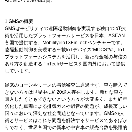
Aに続いての追加出資。
1.GMSの概要
GMSはモビリティの遠隔起動制御を実現する独自のIoT技
術を活用したプラットフォームサービスを日本、ASEAN
各国で提供する、Mobility×IoT×FinTechベンチャーです。
遠隔起動制御を実現する車載IoTデバイス“MCCS”や、IoT
プラットフォームシステムを活用し、新たな金融の与信の
あり方を創造するFinTechサービスを国内外において提供
しています。
従来のローンやリースの与信審査に通過せず、車を購入で
きない方々は世界中に約20億人存在します。新たな車を
購入したくともできないという方々が大変多く、また経年
劣化した車両による排気ガスや騒音の問題が、成長著しい
国々において深刻な社会問題となっています。GMSの技
術とサービスはこれら問題を解決するサービスであるばか
りでなく、世界各国での新車や中古車の販売台数を飛躍的