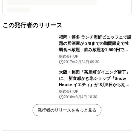
この発行者のリリース
福岡・博多 ランチ海鮮ビュッフェで話
題の居酒屋が 3/9までの期間限定で牡
蠣食べ放題＋飲み放題を1,500円で提
供！
株式会社UP
2017年2月24日 09:30
大阪・梅田「茶屋町ダイニング横丁」
に、 新食感かき氷ショップ『Snow
House イエティ』が 8月5日から期間
限定オープン！
株式会社UP
2016年8月4日 10:30
発行者のリリースをもっと見る