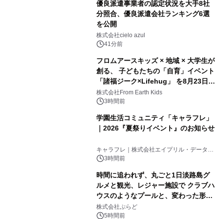
優良派遣事業者の認定状況を大手8社
分照合、優良派遣会社ランキング6選
を公開
株式会社cielo azul
41分前
フロムアースキッズ × 地域 × 大学生が
創る、 子どもたちの「自育」イベント
「諸福ジーク×Lifehug」 を8月23日
(日)開催
株式会社From Earth Kids
3時間前
学園生活コミュニティ「キャラフレ」
｜2026『夏祭りイベント』のお知らせ
キャラフレ｜株式会社エイプリル・データ・
デザインズ
3時間前
時間に追われず、丸ごと1日淡路島グ
ルメと観光、レジャー施設で クラブハ
ウスのようなプールと、変わった形の
サウナも 「THE BOXY AWAJI」のお
株式会社ぷらど
得な素泊まり連泊プランで
5時間前