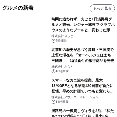
グルメの新着
もっと見る
時間に追われず、丸ごと1日淡路島グ
ルメと観光、レジャー施設で クラブハ
ウスのようなプールと、変わった形の
サウナも 「THE BOXY AWAJI」のお
株式会社ぷらど
得な素泊まり連泊プランで
5時間前
北前船の歴史が息づく港町・三国湊で
上質な滞在を 「オーベルジュほまち
三國湊」 1泊2食付の旅行商品を発売
株式会社ぷらど
10時間前
スマートなカニ旅を提案。最大
13％OFFとなる早割120日前が新たに
登場。早めの計画でいつもと変わらぬ
大人の冬旅を。ー夕日ヶ浦温泉「佳松
株式会社アウルコーポレーション
苑 別邸ふうか」ー
11時間前
淡路島の一棟貸しヴィラを2泊、"私た
ちだけ"の別荘に 1日1組・最大8名