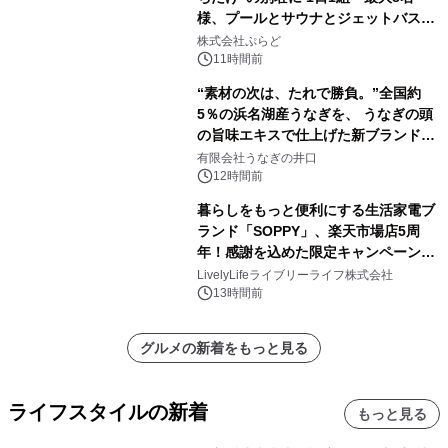
様、プールとサウナとジェットバス付
きで Villa Mon Temps AWAJIの連泊
株式会社ぷらど
素泊りプラン
11時間前
“素材の次は、たれで勝負。”全国約
5％の浜名湖産うなぎを、 うなぎの頭
の旨味エキスで仕上げた新ブランド
「井口の誉」誕生
有限会社うなぎの井口
12時間前
暮らしをもっと便利にする生活家電ブ
ランド「SOPPY」、楽天市場店5周
年！感謝を込めた限定キャンペーンを
8月10日より開催
LivelyLifeライブリーライフ株式会社
13時間前
グルメの新着をもっと見る
ライフスタイルの新着
もっと見る