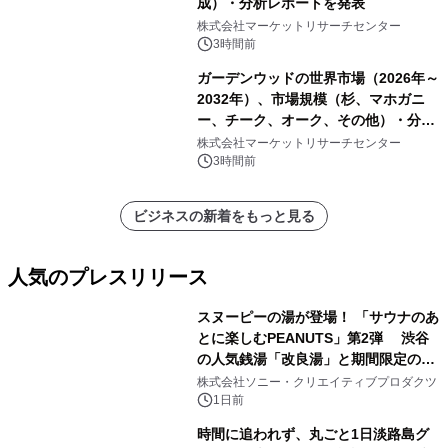
成）・分析レポートを発表
株式会社マーケットリサーチセンター
3時間前
ガーデンウッドの世界市場（2026年～
2032年）、市場規模（杉、マホガニ
ー、チーク、オーク、その他）・分析
レポートを発表
株式会社マーケットリサーチセンター
3時間前
ビジネスの新着をもっと見る
人気のプレスリリース
スヌーピーの湯が登場！ 「サウナのあ
とに楽しむPEANUTS」第2弾 渋谷
の人気銭湯「改良湯」と期間限定のコ
1
ラボレーション サウナイキタイコラ
株式会社ソニー・クリエイティブプロダクツ
ボグッズも発売決定！
1日前
時間に追われず、丸ごと1日淡路島グ