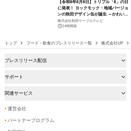
【令和8年8月8日】トリプル「8」の日
に発表！ ヨックモック・地域バージョ
ンの秋田デザイン缶が誕生 ～かわいい
6
秋田犬の子犬と秋田の四季と名所を巡
株式会社秋田ケーブルテレビ
るパッケージ～ 9月1日(火)秋田県内で
14時間前
販売開始
トップ
フード・飲食のプレスリリース一覧
株式会社UP
プレスリリース配信
サポート
関連サービス
•
運営会社
•
パートナープログラム