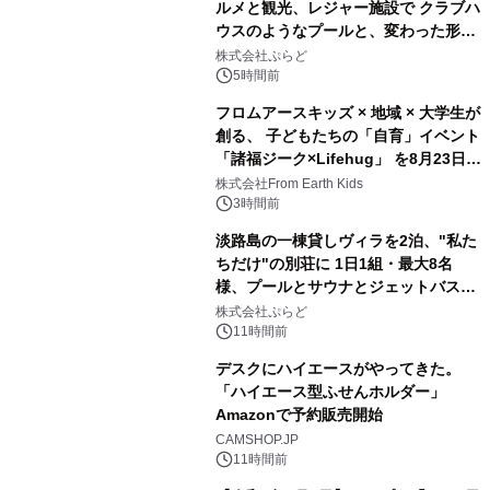
ルメと観光、レジャー施設で クラブハ
ウスのようなプールと、変わった形の
2
サウナも 「THE BOXY AWAJI」のお
株式会社ぷらど
得な素泊まり連泊プランで
5時間前
フロムアースキッズ × 地域 × 大学生が
創る、 子どもたちの「自育」イベント
「諸福ジーク×Lifehug」 を8月23日
3
(日)開催
株式会社From Earth Kids
3時間前
淡路島の一棟貸しヴィラを2泊、"私た
ちだけ"の別荘に 1日1組・最大8名
様、プールとサウナとジェットバス付
4
きで Villa Mon Temps AWAJIの連泊
株式会社ぷらど
素泊りプラン
11時間前
デスクにハイエースがやってきた。
「ハイエース型ふせんホルダー」
Amazonで予約販売開始
5
CAMSHOP.JP
11時間前