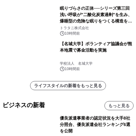
眠りづらさの正体──シリーズ第三回
浅い呼吸が"二酸化炭素過剰"を生み、
爆睡型の危険な眠りをつくる構造を解
説
トラタニ株式会社
10時間前
【名城大学】ボランティア協議会が熊
本地震で募金活動を実施
学校法人 名城大学
10時間前
ライフスタイルの新着をもっと見る
ビジネスの新着
もっと見る
優良派遣事業者の認定状況を大手8社
分照合、優良派遣会社ランキング6選
を公開