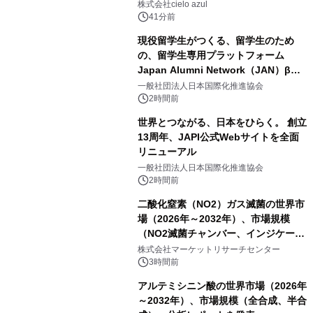
株式会社cielo azul
41分前
現役留学生がつくる、留学生のため
の、留学生専用プラットフォーム
Japan Alumni Network（JAN）β版
をリリース
一般社団法人日本国際化推進協会
2時間前
世界とつながる、日本をひらく。 創立
13周年、JAPI公式Webサイトを全面
リニューアル
一般社団法人日本国際化推進協会
2時間前
二酸化窒素（NO2）ガス滅菌の世界市
場（2026年～2032年）、市場規模
（NO2滅菌チャンバー、インジケータ
ーおよびモニタリングシステム、その
株式会社マーケットリサーチセンター
他）・分析レポートを発表
3時間前
アルテミシニン酸の世界市場（2026年
～2032年）、市場規模（全合成、半合