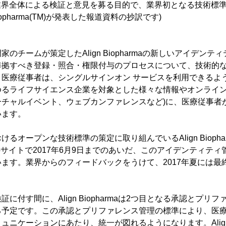
M)は、業界全体による検証と意見を募る目的で、業界初となる技術標
iopharma(TM)が発表した報道資料の抄訳です)
のチームが策定したAlign Biopharmaの新しいアイデン
準拠すべき登録・照合・権限付与のプロセスについて、技術的
り医療従事者は、シングルサインオン サービスを利用できるよ
ゆるライフサイエンス企業を対象とした様々な情報やオンライン
ーチャルイベント、ウェブカンファレンスなど)に、医療従事者
います。
るオープンな技術標準の策定に取り組んでいるAlign Biopha
ma.orgのサイトで2017年6月9日までのあいだ、このアイデンティ
ます。業界からのフィードバックをうけて、2017年夏には最
に付す間に、Align Biopharmaは2つ目となる承認とプリ
る予定です。この承認とプリファレンス管理の標準により、医
ニケーションにあたり、統一が図れるようになります。Align Bi