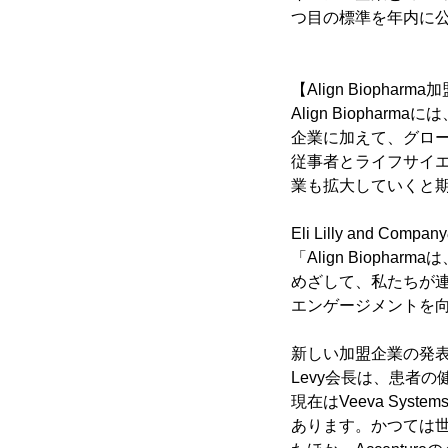
つ目の標準を年内に
【Align Bioph
Align Biophar
企業に加えて、グロ
従事者とライフサイエン
業も拡大していくと
Eli Lilly and 
「Align Biop
めざして、私たちが
エンゲージメントを
新しい加盟企業の発表と合
Levy会長は、患者
現在はVeeva Sy
あります。かつては世