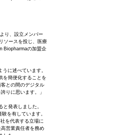
。これにより、設立メンバー
リソースを投じ、医療
iopharmaの加盟企
は、次のように述べています。
報提供を簡便化することを
顧客との間のデジタル
を誇りに思います。」
指名すると発表しました。
経験を有しています。
て同社を代表する立場に
最高営業責任者を務め