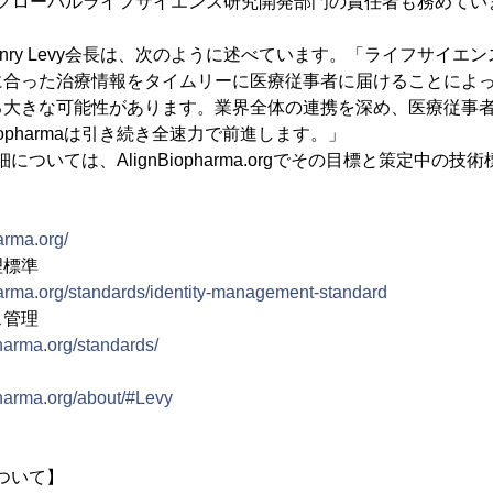
ureのグローバルライフサイエンス研究開発部門の責任者も務めて
rmaのHenry Levy会長は、次のように述べています。「ライフサ
に合った治療情報をタイムリーに医療従事者に届けることによ
る大きな可能性があります。業界全体の連携を深め、医療従事
Biopharmaは引き続き全速力で前進します。」
maの詳細については、AlignBiopharma.orgでその目標と策定中
arma.org/
理標準
harma.org/standards/identity-management-standard
ス管理
harma.org/standards/
harma.org/about/#Levy
aについて】