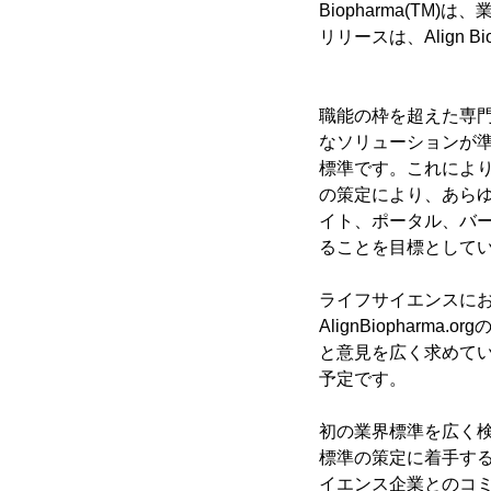
Biopharma(T
リリースは、Align B
職能の枠を超えた専門家
なソリューションが
標準です。これによ
の策定により、あら
イト、ポータル、バ
ることを目標として
ライフサイエンスにおけ
AlignBiophar
と意見を広く求めてい
予定です。
初の業界標準を広く検証
標準の策定に着手す
イエンス企業とのコミュ