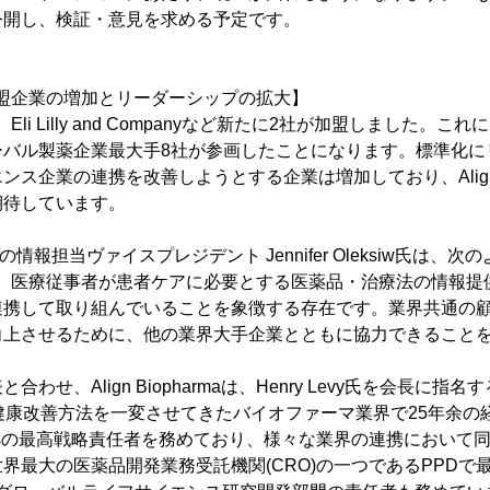
公開し、検証・意見を求める予定です。
arma加盟企業の増加とリーダーシップの拡大】
maには、Eli Lilly and Companyなど新たに2社が加盟しました
ーバル製薬企業最大手8社が参画したことになります。標準化に
ス企業の連携を改善しようとする企業は増加しており、Align B
期待しています。
Companyの情報担当ヴァイスプレジデント Jennifer Oleksiw氏
harmaは、医療従事者が患者ケアに必要とする医薬品・治療法の情
連携して取り組んでいることを象徴する存在です。業界共通の
向上させるために、他の業界大手企業とともに協力できること
わせ、Align Biopharmaは、Henry Levy氏を会長に
の健康改善方法を一変させてきたバイオファーマ業界で25年余の
stemsの最高戦略責任者を務めており、様々な業界の連携におい
界最大の医薬品開発業務受託機関(CRO)の一つであるPPDで