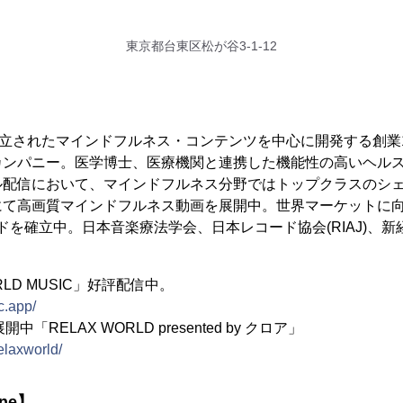
東京都台東区松が谷3-1-12
】
 日に設立されたマインドフルネス・コンテンツを中心に開発する創
カンパニー。医学博士、医療機関と連携した機能性の高いヘル
ル配信において、マインドフルネス分野ではトップクラスのシ
にて高画質マインドフルネス動画を展開中。世界マーケットに
ドを確立中。日本音楽療法学会、日本レコード協会(RIAJ)、
RLD MUSIC」好評配信中。
c.app/
中「RELAX WORLD presented by クロア」
relaxworld/
ne】