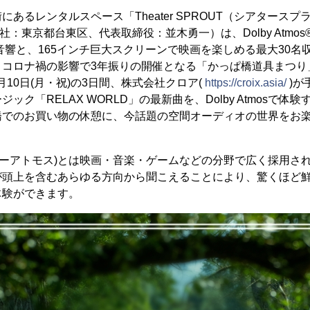
あるレンタルスペース「Theater SPROUT（シアタースプ
、本社：東京都台東区、代表取締役：並木勇一）は、Dolby Atmo
立体音響と、165インチ巨大スクリーンで映画を楽しめる最大30
。コロナ禍の影響で3年振りの開催となる「かっぱ橋道具まつり
0月10日(月・祝)の3日間、株式会社クロア(
https://croix.asia/
)が
ック「RELAX WORLD」の最新曲を、Dolby Atmosで体
橋でのお買い物の休憩に、今話題の空間オーディオの世界をお
(ドルビーアトモス)とは映画・音楽・ゲームなどの分野で広く採
音が頭上を含むあらゆる方向から聞こえることにより、驚くほど
験ができます。