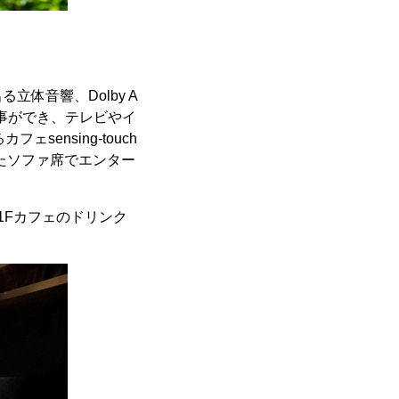
体音響、Dolby A
る事ができ、テレビやイ
ensing-touch
したソファ席でエンター
1Fカフェのドリンク