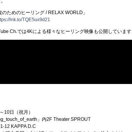
す。
ためのヒーリング / RELAX WORLD」
ttps://lnk.to/TQE5ux9d21
YouTube Ch.では4Kによる様々なヒーリング映像も公開していま
～10日（祝月）
ouch_of_earth」内2F Theater SPROUT
2 KAPPA D.C