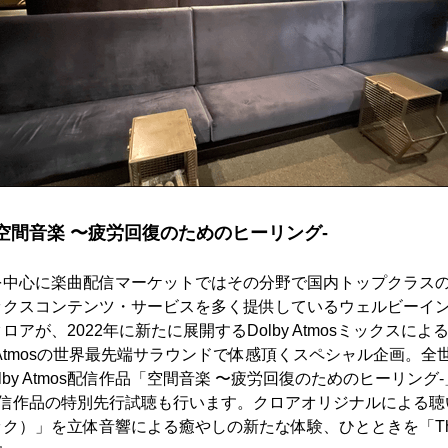
 - 空間音楽 〜疲労回復のためのヒーリング-
を中心に楽曲配信マーケットではその分野で国内トップクラス
ックスコンテンツ・サービスを多く提供しているウェルビーイ
アが、2022年に新たに展開するDolby Atmosミックスに
olby Atmosの世界最先端サラウンドで体感頂くスペシャル企画。
Dolby Atmos配信作品「空間音楽 〜疲労回復のためのヒーリン
tmos配信作品の特別先行試聴も行います。クロアオリジナルによる
）」を立体音響による癒やしの新たな体験、ひとときを「Theat