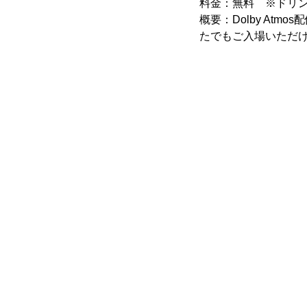
料金：無料 ※ドリン
概要：Dolby At
たでもご入場いただ