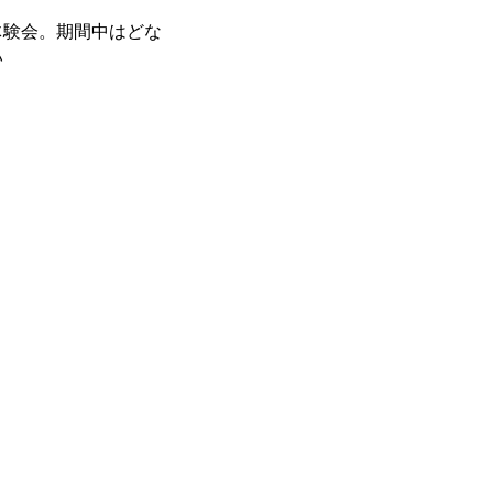
聴体験会。期間中はどな
い