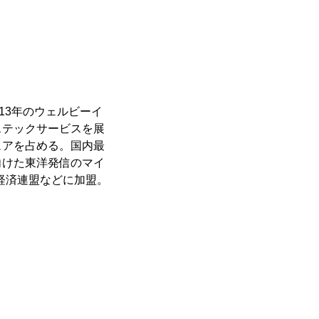
業13年のウェルビーイ
ステックサービスを展
ェアを占める。国内最
向けた東洋発信のマイ
新経済連盟などに加盟。