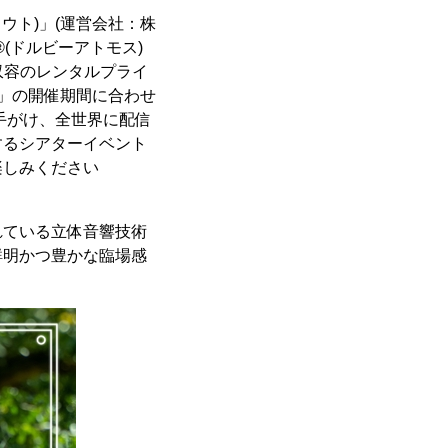
ラウト)」(運営会社：株
s®(ドルビーアトモス)
名収容のレンタルプライ
」の開催期間に合わせ
手がけ、全世界に配信
験するシアターイベント
楽しみください
用されている立体音響技術
鮮明かつ豊かな臨場感