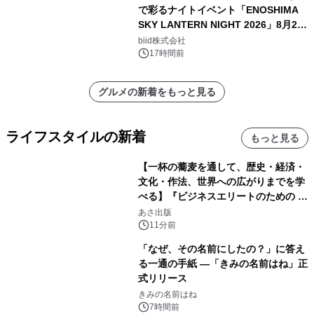
で彩るナイトイベント「ENOSHIMA
SKY LANTERN NIGHT 2026」8月22
日(土)振替開催＆受付スタート！
biid株式会社
17時間前
グルメの新着をもっと見る
ライフスタイルの新着
もっと見る
【一杯の蕎麦を通して、歴史・経済・
文化・作法、世界への広がりまでを学
べる】『ビジネスエリートのための 教
養としての蕎麦』2026年8月25日
あさ出版
（火）発売
11分前
「なぜ、その名前にしたの？」に答え
る一通の手紙 ―「きみの名前はね」正
式リリース
きみの名前はね
7時間前