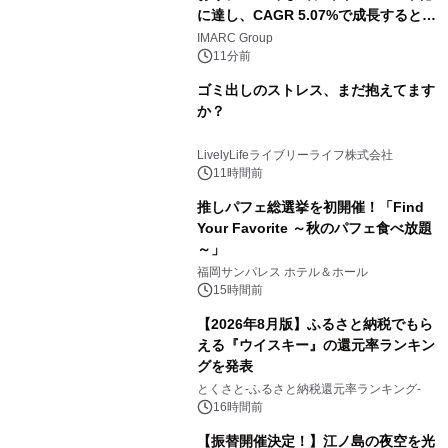
に達し、CAGR 5.07%で成長すると予
測
IMARC Group
11分前
ゴミ出しのストレス、まだ抱えてます
か？
LivelyLifeライブリーライフ株式会社
11時間前
推しパフェ総選挙を初開催！「Find
Your Favorite ～秋のパフェ食べ放題
～」
福岡サンパレス ホテル＆ホール
15時間前
【2026年8月版】ふるさと納税でもら
える『ウイスキー』の還元率ランキン
グを発表
とくさと-ふるさと納税還元率ランキング-
16時間前
【振替開催決定！】江ノ島の夜空を光