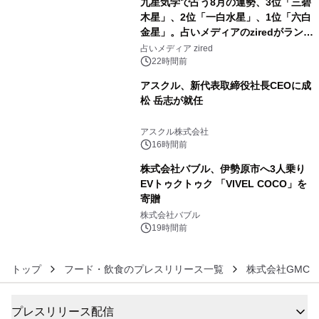
九星気学で占う8月の運勢、3位「三碧
木星」、2位「一白水星」、1位「六白
金星」。占いメディアのziredがランキ
4
ングを発表
占いメディア zired
22時間前
アスクル、新代表取締役社長CEOに成
松 岳志が就任
5
アスクル株式会社
16時間前
株式会社バブル、伊勢原市へ3人乗り
EVトゥクトゥク 「VIVEL COCO」を
寄贈
6
株式会社バブル
19時間前
トップ
フード・飲食のプレスリリース一覧
株式会社GMC
プレスリリース配信