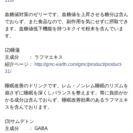
126/
血糖値対策のゼリーです。血糖値を上昇させる糖分は含ん
でおらず、また食品なので、副作用を気にせずに摂取でき
ます。血糖値低下機能を持つキクイモ粉末を含んでいま
す。
(2)睡蓮
主成分 ： ラフマエキス
紹介ページ：
http://gmc-earth.com/gmc/product/product-
31/
睡眠改善のドリンクです。レム・ノンレム睡眠のリズムを
崩さずに睡眠を深くしバランスを整えます。胃に負担がか
かる成分は含んでおらず、睡眠改善効果のあるラフマエキ
スを含んでおります。
(3)サムデトン
主成分 ： GABA