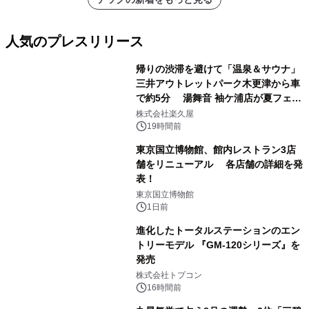
人気のプレスリリース
帰りの渋滞を避けて「温泉＆サウナ」
三井アウトレットパーク木更津から車
で約5分 湯舞音 袖ケ浦店が夏フェア
1
メニューを提供
株式会社楽久屋
19時間前
東京国立博物館、館内レストラン3店
舗をリニューアル 各店舗の詳細を発
表！
2
東京国立博物館
1日前
進化したトータルステーションのエン
トリーモデル 『GM-120シリーズ』を
発売
3
株式会社トプコン
16時間前