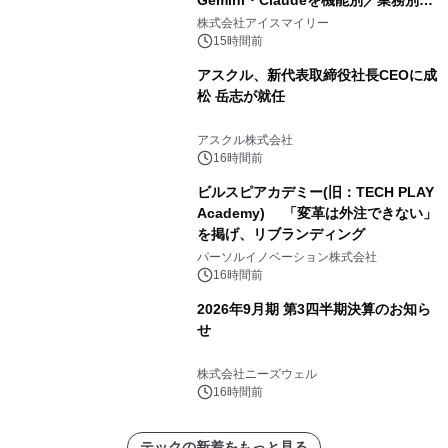
Gemini・Claudeを機能別／業務別に
比較―自社に合う生成AIの選び方がわ
株式会社アイスマイリー
かる実践ガイド
15時間前
アスクル、新代表取締役社長CEOに成
松 岳志が就任
アスクル株式会社
16時間前
ビルスピアカデミー(旧：TECH PLAY
Academy) 「変革は外注できない」
を掲げ、リブランディング
パーソルイノベーション株式会社
16時間前
2026年9月期 第3四半期決算のお知ら
せ
株式会社ニーズウェル
16時間前
テックの新着をもっと見る