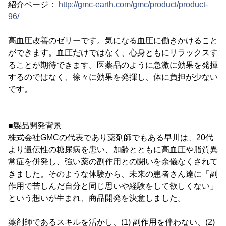
紹介ページ：
http://gmc-earth.com/gmc/product/product-
96/
高血圧改善のゼリーです。気になる血圧に働きかけること
ができます。血圧だけではなく、心身ともにリラックスす
ることが期待できます。医薬品のように急激に効果を発揮
するのではなく、徐々に効果を発揮し、体に負担が少ない
です。
■製品開発背景
株式会社GMCの代表であり薬剤師でもある早川は、20代
より遺伝性の糖尿病を患い、加齢とともに高血圧や脂質異
常症を併発し、強い薬の副作用との闘いを余儀なくされて
きました。そのような体験から、未来の患者さん達に「副
作用で苦しんだ自分と同じ思いや経験をして欲しくない」
という想いが生まれ、商品開発を決意しました。
薬剤師であるスキルを活かし、(1) 副作用を伴わない、(2)