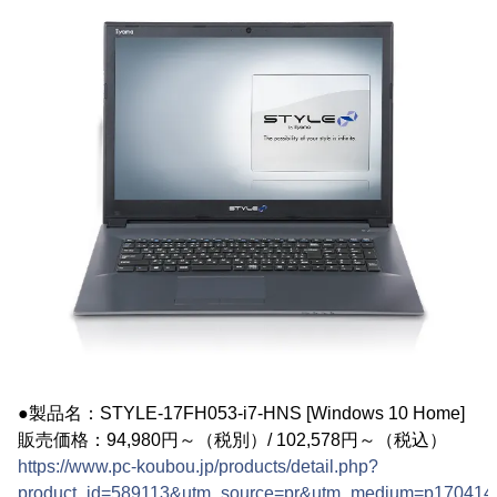
●製品名：STYLE-17FH053-i7-HNS [Windows 10 Home]
販売価格：94,980円～（税別）/ 102,578円～（税込）
https://www.pc-koubou.jp/products/detail.php?
product_id=589113&utm_source=pr&utm_medium=p170414