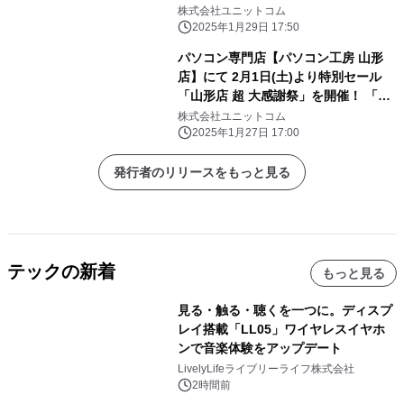
株式会社ユニットコム
2025年1月29日 17:50
パソコン専門店【パソコン工房 山形
店】にて 2月1日(土)より特別セール
「山形店 超 大感謝祭」を開催！ 「オ
ススメ即納パソコン」を豊富に取り揃
株式会社ユニットコム
え！ 更に「PCパーツ・周辺機器等の
2025年1月27日 17:00
セール商品」を記念プライスにてご奉
仕！
発行者のリリースをもっと見る
テックの新着
もっと見る
見る・触る・聴くを一つに。ディスプ
レイ搭載「LL05」ワイヤレスイヤホ
ンで音楽体験をアップデート
LivelyLifeライブリーライフ株式会社
2時間前