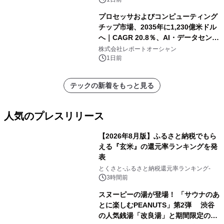
プロセッサおよびコンピューティング
チップ市場、2035年に1,230億米ドル
へ｜CAGR 20.8％、AI・データセンタ
ー需要が成長を牽引
株式会社レポートオーシャン
1日前
テックの新着をもっと見る
人気のプレスリリース
【2026年8月版】ふるさと納税でもら
える『玄米』の還元率ランキングを発
表
1
とくさと-ふるさと納税還元率ランキング-
3時間前
スヌーピーの湯が登場！ 「サウナのあ
とに楽しむPEANUTS」第2弾 渋谷
の人気銭湯「改良湯」と期間限定のコ
2