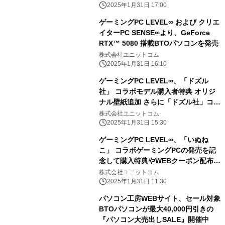
定で同時開催！ 対象商品の買取が最終
2025年1月31日 17:00
査定額から最大5,000円増額！ 「中古
ゲーミングPC LEVEL∞ および クリエ
の日」開催日なら更に10％増額！
イターPC SENSE∞より、GeForce
RTX™ 5080 搭載BTOパソコンを発売
株式会社ユニットコム
2025年1月31日 16:10
ゲーミングPC LEVEL∞、「ドズル
社」 コラボモデル購入者特典 オリジ
ナル壁紙追加 さらに「ドズル社」コラ
ボPC購入時に使える 5,000円OFF
株式会社ユニットコム
WEBクーポン配布
2025年1月31日 15:30
ゲーミングPC LEVEL∞、「いぬね
こ」 コラボゲーミングPCの発売を記
念して購入特典やWEBクーポン配布
さらに、サイン入りコラボPCが当たる
株式会社ユニットコム
キャンペーン実施
2025年1月31日 11:30
パソコン工房WEBサイト、セール対象
BTOパソコンが最大40,000円引きの
『パソコン大売出しSALE』開催中