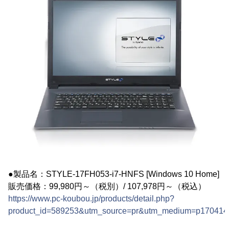
●製品名：STYLE-17FH053-i7-HNFS [Windows 10 Home]
販売価格：99,980円～（税別）/ 107,978円～（税込）
https://www.pc-koubou.jp/products/detail.php?
product_id=589253&utm_source=pr&utm_medium=p170414