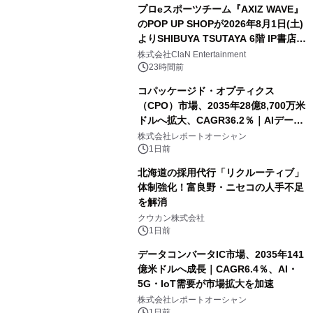
プロeスポーツチーム『AXIZ WAVE』
のPOP UP SHOPが2026年8月1日(土)
よりSHIBUYA TSUTAYA 6階 IP書店で
開催決定！！
株式会社ClaN Entertainment
23時間前
コパッケージド・オプティクス
（CPO）市場、2035年28億8,700万米
ドルへ拡大、CAGR36.2％｜AIデータ
センター・高速光通信需要が成長を加
株式会社レポートオーシャン
速
1日前
北海道の採用代行「リクルーティブ」
体制強化！富良野・ニセコの人手不足
を解消
クウカン株式会社
1日前
データコンバータIC市場、2035年141
億米ドルへ成長｜CAGR6.4％、AI・
5G・IoT需要が市場拡大を加速
株式会社レポートオーシャン
1日前