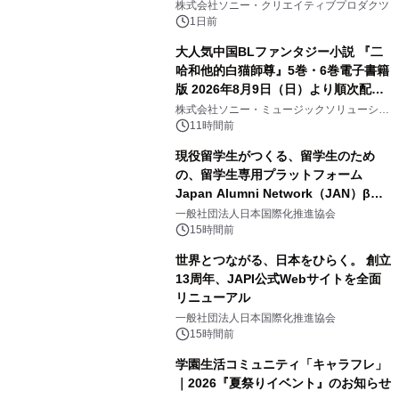
ラボレーション サウナイキタイコラ
株式会社ソニー・クリエイティブプロダクツ
ボグッズも発売決定！
1日前
大人気中国BLファンタジー小説 『二
哈和他的白猫師尊』5巻・6巻電子書籍
版 2026年8月9日（日）より順次配信
3
開始
株式会社ソニー・ミュージックソリューショ
ンズ
11時間前
現役留学生がつくる、留学生のため
の、留学生専用プラットフォーム
Japan Alumni Network（JAN）β版
4
をリリース
一般社団法人日本国際化推進協会
15時間前
世界とつながる、日本をひらく。 創立
13周年、JAPI公式Webサイトを全面
リニューアル
5
一般社団法人日本国際化推進協会
15時間前
学園生活コミュニティ「キャラフレ」
｜2026『夏祭りイベント』のお知らせ