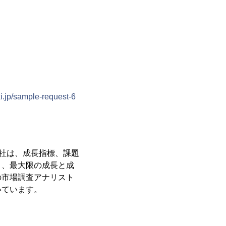
i.jp/sample-request-6
。当社は、成長指標、課題
く、最大限の成長と成
の市場調査アナリスト
いています。