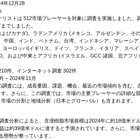
4年12月28
s
ナリストは 512市場プレーヤーを対象に調査を実施しました。
ざまでしました。
国およびカナダ)、ラテンアメリカ (メキシコ、アルゼンチン、そ
本、中国、インド、ベトナム、台湾、インドネシア、マレーシ
、ヨーロッパ(イギリス、ドイツ、フランス、イタリア、スペイン
)、および中東とアフリカ (イスラエル、GCC 諸国、北アフ
210件、インターネット調査 302件
 – 2024年11月
この調査には、成長要因、課題、機会、最近の市場傾向を含む、
ます。さらに、この調査では、市場の主要プレーヤーの詳細な
、市場の分割と地域分析（日本とグローバル）も含まれます。
ト
icsの分析調査分析によると、含浸樹脂市場規模は2024年に約18億米
収益は約39億米ドルに達すると予測されています。さらに、市場
長する態勢が整っています。