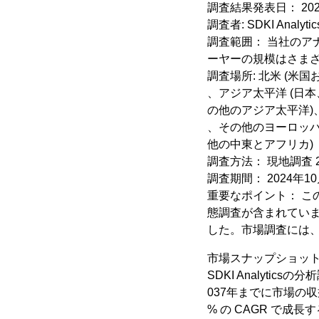
調査結果発表日： 202
調査者: SDKI Analytic
調査範囲： 当社のア
ーヤーの規模はさま
調査場所: 北米 (米
、アジア太平洋 (日
の他のアジア太平洋)
、その他のヨーロッパ
他の中東とアフリカ)
調査方法： 現地調査 
調査期間： 2024年10月
重要なポイント： 
態調査が含まれてい
した。市場調査には
市場スナップショッ
SDKI Analyt
037年までに市場の
% の CAGR で成