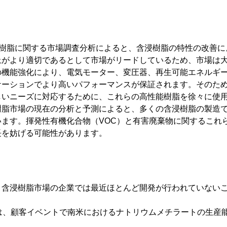
icsの含浸樹脂に関する市場調査分析によると、含浸樹脂の特性の改
上がより適切であるとして市場がリードしているため、市場は
の機能強化により、電気モーター、変圧器、再生可能エネルギ
ケーションでより高いパフォーマンスが保証されます。そのた
しいニーズに対応するために、これらの高性能樹脂を徐々に使
樹脂市場の現在の分析と予測によると、多くの含浸樹脂の製造
います。揮発性有機化合物（VOC）と有害廃棄物に関するこれ
長を妨げる可能性があります。
、含浸樹脂市場の企業では最近ほとんど開発が行われていない
BASFは、顧客イベントで南米におけるナトリウムメチラートの生