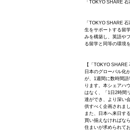
「TOKYO SHARE
「TOKYO SHA
生をサポートする留
みを構築し、英語や
る留学と同等の環境
【「TOKYO SHA
日本のグローバル化
が、1週間に数時間
ります。本シェアハ
はなく、「1日2時間
達ができ、より深い
供すべく企画されま
また、日本へ来日す
買い揃えなければな
住まいが求められて