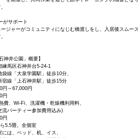
す。
ャーがサポート
ネージャーがコミュニティになじむ橋渡しをし、入居後スムー
す。
E 石神井公園」概要】
馬区石神井台5-24-1
袋線「大泉学園駅」徒歩10分、
石神井駅」徒歩15分
円～67,000円
0円
-Fi、洗濯機・乾燥機利用料、
ティー参加費用込み)
0円
5.5畳。全個室
ベッド、机、イス、