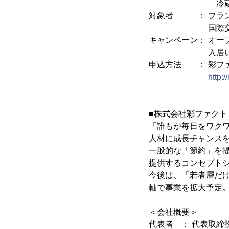
冷蔵庫、クロ
対象者 ： フラン
国際交流を
キャンペーン： オー
入居いただける方
申込方法 ： 彩フ
http:/
■株式会社彩ファクト
「誰もが毎日をワク
人材に成長チャンス
一般的な「節約」を
提供するコンセプトシ
今後は、「若者層だ
軸で事業を拡大予定
＜会社概要＞
代表者 ： 代表取締