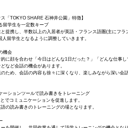
「TOKYO SHARE 石神井公園」特徴】
する留学生を一定数キープ
業と提携し、半数以上の入居者が英語・フランス語圏(主にフラ
国人留学生となるように調整していきます。
得の機会
常的に顔を合わせ「今日はどんな1日だった？」「どんな仕事し
などなど会話の機会があります。
境のため、会話の内容も徐々に深くなり、楽しみながら深い会
ュニケーションツールで読み書きをトレーニング
ことでコミュニケーションを促進します。
英語の読み書きのトレーニングの場となります。
ー
ィーを開催し、共同作業を通して語学トレーニングの機会とな