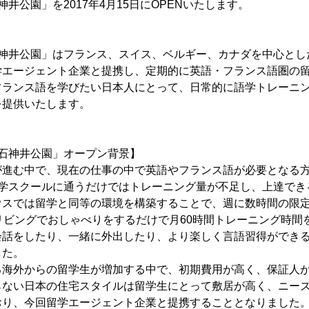
 石神井公園」を2017年4月15日にOPENいたします。
RE 石神井公園」はフランス、スイス、ベルギー、カナダを中心と
学エージェント企業と提携し、定期的に英語・フランス語圏の
フランス語を学びたい日本人にとって、日常的に語学トレーニ
を提供いたします。
RE 石神井公園」オープン背景】
が進む中で、現在の仕事の中で英語やフランス語が必要となる
語学スクールに通うだけではトレーニング量が不足し、上達でき
ウスでは留学と同等の環境を構築することで、週に数時間の限
リビングでおしゃべりをするだけで月60時間トレーニング時間
会話をしたり、一緒に外出したり、より楽しく言語習得ができ
した。
る海外からの留学生が増加する中で、初期費用が高く、保証人
らない日本の住宅スタイルは留学生にとって敷居が高く、ニー
おり、今回留学エージェント企業と提携することとなりました