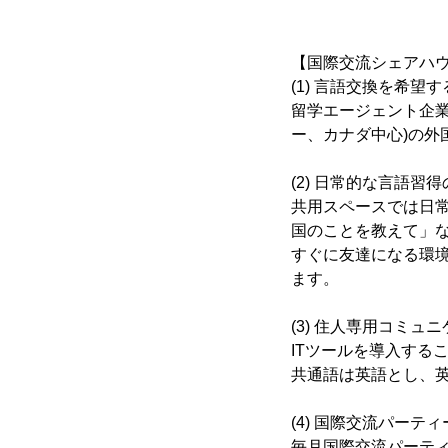
【国際交流シェアハウス
(1) 言語交換を希望
留学エージェント企
ー、カナダ中心)の外
(2) 日常的な言語習
共用スペースでは日
国のことを教えて」
すぐに友達になる環
ます。
(3) 住人専用コミ
ITツールを導入する
共通語は英語とし、
(4) 国際交流パーティ
毎月国際交流パーテ