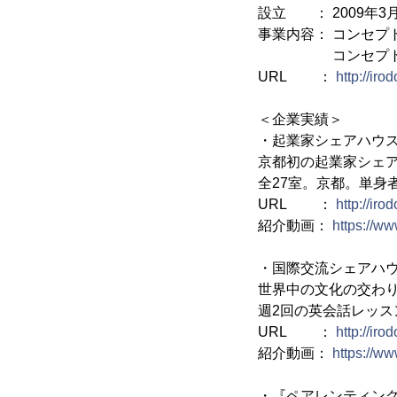
設立 ： 2009年3月
事業内容： コンセプ
コンセプトホテル
URL ：
http://iro
＜企業実績＞
・起業家シェアハウス『
京都初の起業家シェ
全27室。京都。単身
URL ：
http://iro
紹介動画：
https://
・国際交流シェアハウス『Di
世界中の文化の交わ
週2回の英会話レッス
URL ：
http://ir
紹介動画：
https://
・『ペアレンティング