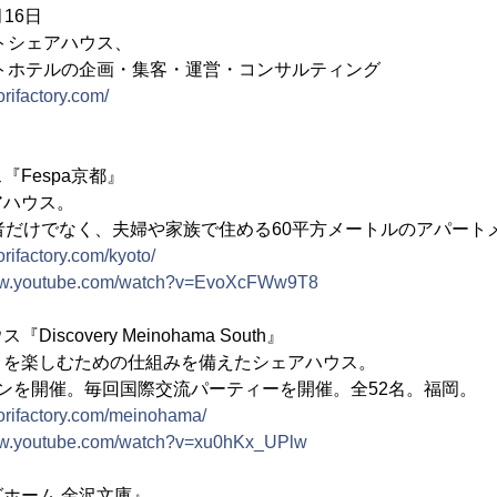
16日
トシェアハウス、
の企画・集客・運営・コンサルティング
dorifactory.com/
Fespa京都』
アハウス。
者だけでなく、夫婦や家族で住める60平方メートルのアパート
dorifactory.com/kyoto/
www.youtube.com/watch?v=EvoXcFWw9T8
scovery Meinohama South』
りを楽しむための仕組みを備えたシェアハウス。
ンを開催。毎回国際交流パーティーを開催。全52名。福岡。
odorifactory.com/meinohama/
www.youtube.com/watch?v=xu0hKx_UPlw
ホーム 金沢文庫』