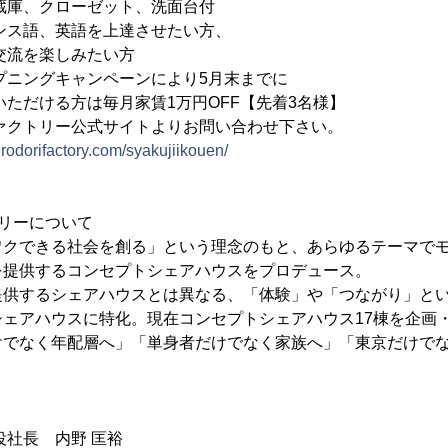
ーゼット、洗面台付
ス語、英語を上達させたい方、
楽しみたい方
プニングキャンペーンにより5月末までに
は毎月家賃1万円OFF【先着3名様】
ァクトリー公式サイトよりお問い合わせ下さい。
/irodorifactory.com/syakujiikouen/
リーについて
ワクできる社会を創る」という理念のもと、あらゆるテーマで
を提供するコンセプトシェアハウスをプロデュース。
提供するシェアハウスとは異なる、「体験」や「つながり」と
ェアハウスに特化。現在コンセプトシェアハウス17棟を企画
けでなく年配層へ」「単身者だけでなく家族へ」「東京だけで
。
役社長 内野 匡裕