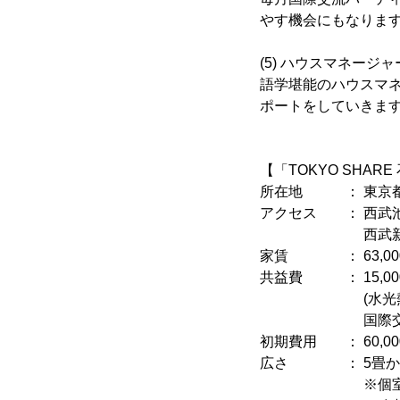
やす機会にもなりま
(5) ハウスマネージ
語学堪能のハウスマ
ポートをしていきま
【「TOKYO SHAR
所在地 ： 東京都練
アクセス ： 西武池
西武新宿線「上
家賃 ： 63,000
共益費 ： 15,00
(水光熱費、Wi
国際交流パー
初期費用 ： 60,00
広さ ： 5畳から
※個室には、