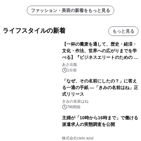
ファッション・美容の新着をもっと見る
ライフスタイルの新着
もっと見る
【一杯の蕎麦を通して、歴史・経済・
文化・作法、世界への広がりまでを学
べる】『ビジネスエリートのための 教
養としての蕎麦』2026年8月25日
あさ出版
（火）発売
1分前
「なぜ、その名前にしたの？」に答え
る一通の手紙 ―「きみの名前はね」正
式リリース
きみの名前はね
7時間前
主婦が「10時から16時まで」で働ける
派遣求人の実態調査を公開
株式会社cielo azul