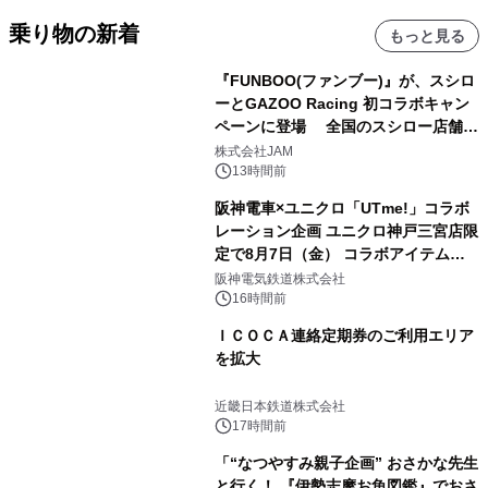
乗り物の新着
もっと見る
『FUNBOO(ファンブー)』が、スシロ
ーとGAZOO Racing 初コラボキャン
ペーンに登場 全国のスシロー店舗で
GR 4車種の FUNBOO(ミニカー)付き
株式会社JAM
メニューが展開されます
13時間前
阪神電車×ユニクロ「UTme!」コラボ
レーション企画 ユニクロ神戸三宮店限
定で8月7日（金） コラボアイテムが
発売決定！
阪神電気鉄道株式会社
16時間前
ＩＣＯＣＡ連絡定期券のご利用エリア
を拡大
近畿日本鉄道株式会社
17時間前
「“なつやすみ親子企画” おさかな先生
と行く！ 『伊勢志摩お魚図鑑』でおさ