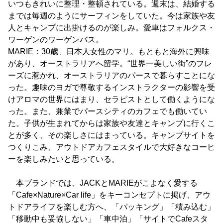
いつもきれいに整理・整頓されている。週末は、結婚する
までは毎週のようにサーフィンをしていた。今は家族や友
人とキャンプに出掛けるのが楽しみ。愛車はフォルクス・
ワーゲンのワーゲンバス。
MARIE：30歳、日本人女性のマリ。もともと海外に興味
があり、オーストラリアへ留学。“世界一美しい街”のフレ
ーズに惹かれ、オーストラリアのパースで暮らすことにな
った。趣味のヨガで尊敬するインストラクターの影響を受
けアロマの世界にはまり、セラピストとして働くようにな
った。また、兼業でパースシティのカフェでも働いてい
た。子供が生まれてからは家族や友達とキャンプに行くこ
とが多く、その楽しさにはまっている。キャンプサイトを
つくりこみ、アウトドアカフェスタイルで大好きなコーヒ
ーを楽しみたいと思っている。
本ブランドでは、JACKとMARIEがこよなく愛する
「Cafe×Nature×Car life」をキーコンセプトに掲げ、アウ
トドアライフを楽しむ方へ、「パッキング」「積み込む」
「移動中も妥協しない」「車中泊」「サイトでCafeスタ