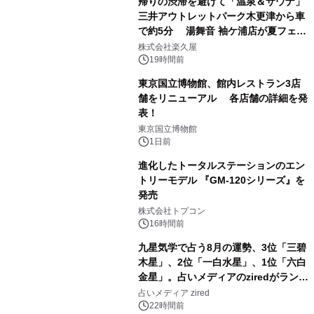
帰りの渋滞を避けて「温泉＆サウナ」
三井アウトレットパーク木更津から車
で約5分 湯舞音 袖ケ浦店が夏フェア
1
メニューを提供
株式会社楽久屋
19時間前
東京国立博物館、館内レストラン3店
舗をリニューアル 各店舗の詳細を発
表！
2
東京国立博物館
1日前
進化したトータルステーションのエン
トリーモデル 『GM-120シリーズ』を
発売
3
株式会社トプコン
16時間前
九星気学で占う8月の運勢、3位「三碧
木星」、2位「一白水星」、1位「六白
金星」。占いメディアのziredがランキ
4
ングを発表
占いメディア zired
22時間前