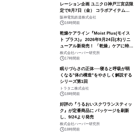
レーション企画 ユニクロ神戸三宮店限
定で8月7日（金） コラボアイテムが
発売決定！
阪神電気鉄道株式会社
16時間前
乾燥ケアライン『Moist Plus(モイス
ト プラス)』 2026年9月24日(木)リニ
ューアル新発売！ 「乾燥」ケアに特化
し、ライン使いで潤いに満ちた肌へ
株式会社ハーバー研究所
17時間前
眠りづらさの正体──寝ると呼吸が弱
くなる"体の構造"をやさしく解説する
シリーズ第1回
トラタニ株式会社
18時間前
好評の『うるおいスクワランスティッ
ク』が定番商品に パッケージを刷新
し、9/24より発売
株式会社ハーバー研究所
18時間前