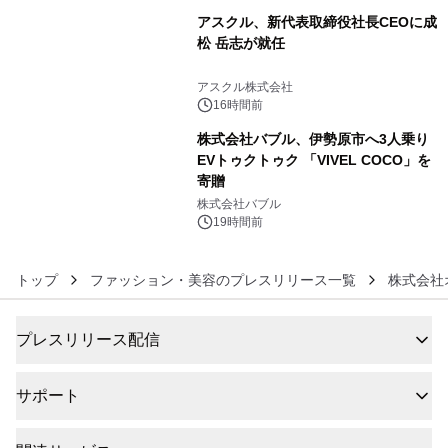
アスクル、新代表取締役社長CEOに成
松 岳志が就任
5
アスクル株式会社
16時間前
株式会社バブル、伊勢原市へ3人乗り
EVトゥクトゥク 「VIVEL COCO」を
寄贈
6
株式会社バブル
19時間前
トップ
ファッション・美容のプレスリリース一覧
株式会社
プレスリリース配信
サポート