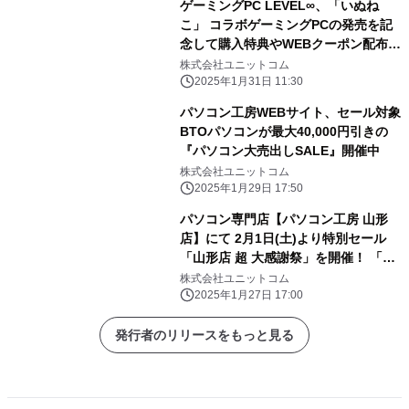
ゲーミングPC LEVEL∞、「いぬね
こ」 コラボゲーミングPCの発売を記
念して購入特典やWEBクーポン配布
さらに、サイン入りコラボPCが当たる
株式会社ユニットコム
キャンペーン実施
2025年1月31日 11:30
パソコン工房WEBサイト、セール対象
BTOパソコンが最大40,000円引きの
『パソコン大売出しSALE』開催中
株式会社ユニットコム
2025年1月29日 17:50
パソコン専門店【パソコン工房 山形
店】にて 2月1日(土)より特別セール
「山形店 超 大感謝祭」を開催！ 「オ
ススメ即納パソコン」を豊富に取り揃
株式会社ユニットコム
え！ 更に「PCパーツ・周辺機器等の
2025年1月27日 17:00
セール商品」を記念プライスにてご奉
仕！
発行者のリリースをもっと見る