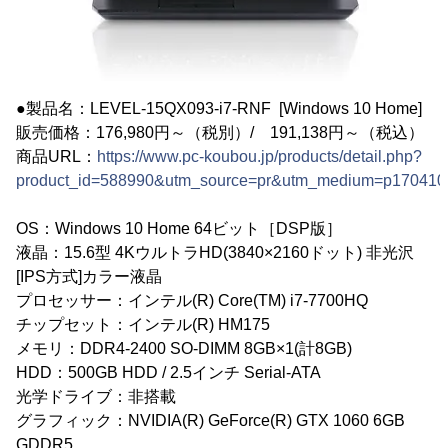
●製品名：LEVEL-15QX093-i7-RNF [Windows 10 Home]
販売価格：176,980円～（税別）/ 191,138円～（税込）
商品URL：
https://www.pc-koubou.jp/products/detail.php?
product_id=588990&utm_source=pr&utm_medium=p170410
OS：Windows 10 Home 64ビット［DSP版］
液晶：15.6型 4KウルトラHD(3840×2160ドット) 非光沢
[IPS方式]カラー液晶
プロセッサー：インテル(R) Core(TM) i7-7700HQ
チップセット：インテル(R) HM175
メモリ：DDR4-2400 SO-DIMM 8GB×1(計8GB)
HDD：500GB HDD / 2.5インチ Serial-ATA
光学ドライブ：非搭載
グラフィック：NVIDIA(R) GeForce(R) GTX 1060 6GB
GDDR5