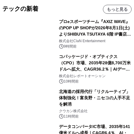
テックの新着
もっと見る
プロeスポーツチーム『AXIZ WAVE』
のPOP UP SHOPが2026年8月1日(土)
よりSHIBUYA TSUTAYA 6階 IP書店で
開催決定！！
株式会社ClaN Entertainment
9時間前
コパッケージド・オプティクス
（CPO）市場、2035年28億8,700万米
ドルへ拡大、CAGR36.2％｜AIデータ
センター・高速光通信需要が成長を加
株式会社レポートオーシャン
速
10時間前
北海道の採用代行「リクルーティブ」
体制強化！富良野・ニセコの人手不足
を解消
クウカン株式会社
11時間前
データコンバータIC市場、2035年141
億米ドルへ成長｜CAGR6.4％、AI・