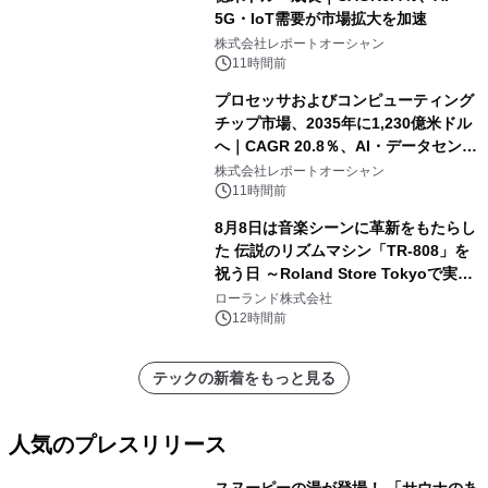
5G・IoT需要が市場拡大を加速
株式会社レポートオーシャン
11時間前
プロセッサおよびコンピューティング
チップ市場、2035年に1,230億米ドル
へ｜CAGR 20.8％、AI・データセンタ
ー需要が成長を牽引
株式会社レポートオーシャン
11時間前
8月8日は音楽シーンに革新をもたらし
た 伝説のリズムマシン「TR-808」を
祝う日 ～Roland Store Tokyoで実機
を展示しての 記念キャンペーンを開
ローランド株式会社
催 英国ラジオ「NTS」の 特別プログ
12時間前
ラムや、「TR-808」を愛する伝説的
アーティストを フィーチャーしたアニ
テックの新着をもっと見る
メーションを公開～
人気のプレスリリース