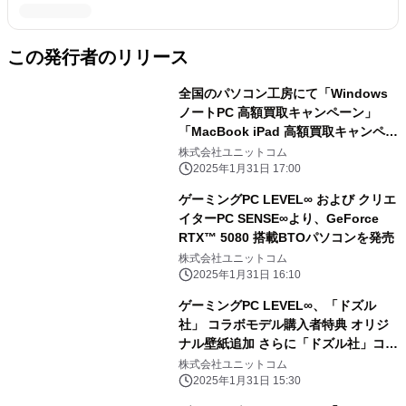
この発行者のリリース
全国のパソコン工房にて「Windows
ノートPC 高額買取キャンペーン」
「MacBook iPad 高額買取キャンペー
ン」を 2月1日から2月28日まで期間限
株式会社ユニットコム
定で同時開催！ 対象商品の買取が最終
2025年1月31日 17:00
査定額から最大5,000円増額！ 「中古
ゲーミングPC LEVEL∞ および クリエ
の日」開催日なら更に10％増額！
イターPC SENSE∞より、GeForce
RTX™ 5080 搭載BTOパソコンを発売
株式会社ユニットコム
2025年1月31日 16:10
ゲーミングPC LEVEL∞、「ドズル
社」 コラボモデル購入者特典 オリジ
ナル壁紙追加 さらに「ドズル社」コラ
ボPC購入時に使える 5,000円OFF
株式会社ユニットコム
WEBクーポン配布
2025年1月31日 15:30