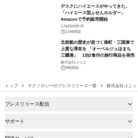
販売開始
デスクにハイエースがやってきた。
「ハイエース型ふせんホルダー」
Amazonで予約販売開始
5
CAMSHOP.JP
10時間前
北前船の歴史が息づく港町・三国湊で
上質な滞在を 「オーベルジュほまち
三國湊」 1泊2食付の旅行商品を発売
6
株式会社ぷらど
9時間前
トップ
テクノロジーのプレスリリース一覧
株式会社ユニッ
プレスリリース配信
サポート