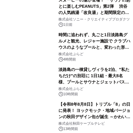
スヌーピーの湯が登場！ 「サウナのあ
とに楽しむPEANUTS」第2弾 渋谷
の人気銭湯「改良湯」と期間限定のコ
1
ラボレーション サウナイキタイコラ
株式会社ソニー・クリエイティブプロダクツ
ボグッズも発売決定！
1日前
時間に追われず、丸ごと1日淡路島グ
ルメと観光、レジャー施設で クラブハ
ウスのようなプールと、変わった形の
2
サウナも 「THE BOXY AWAJI」のお
株式会社ぷらど
得な素泊まり連泊プランで
4時間前
淡路島の一棟貸しヴィラを2泊、"私た
ちだけ"の別荘に 1日1組・最大8名
様、プールとサウナとジェットバス付
3
きで Villa Mon Temps AWAJIの連泊
株式会社ぷらど
素泊りプラン
10時間前
【令和8年8月8日】トリプル「8」の日
に発表！ ヨックモック・地域バージョ
ンの秋田デザイン缶が誕生 ～かわいい
4
秋田犬の子犬と秋田の四季と名所を巡
株式会社秋田ケーブルテレビ
るパッケージ～ 9月1日(火)秋田県内で
13時間前