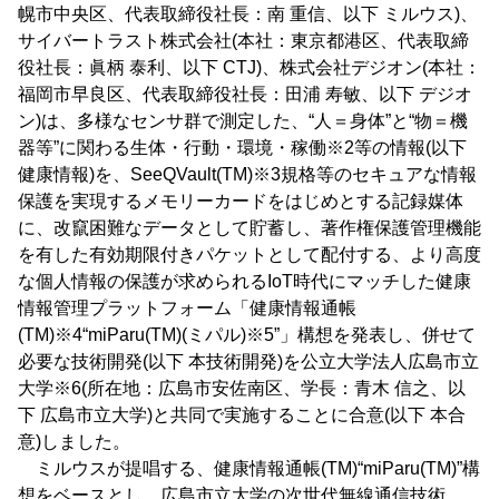
幌市中央区、代表取締役社長：南 重信、以下 ミルウス)、
サイバートラスト株式会社(本社：東京都港区、代表取締
役社長：眞柄 泰利、以下 CTJ)、株式会社デジオン(本社：
福岡市早良区、代表取締役社長：田浦 寿敏、以下 デジオ
ン)は、多様なセンサ群で測定した、“人＝身体”と“物＝機
器等”に関わる生体・行動・環境・稼働※2等の情報(以下
健康情報)を、SeeQVault(TM)※3規格等のセキュアな情報
保護を実現するメモリーカードをはじめとする記録媒体
に、改竄困難なデータとして貯蓄し、著作権保護管理機能
を有した有効期限付きパケットとして配付する、より高度
な個人情報の保護が求められるIoT時代にマッチした健康
情報管理プラットフォーム「健康情報通帳
(TM)※4“miParu(TM)(ミパル)※5”」構想を発表し、併せて
必要な技術開発(以下 本技術開発)を公立大学法人広島市立
大学※6(所在地：広島市安佐南区、学長：青木 信之、以
下 広島市立大学)と共同で実施することに合意(以下 本合
意)しました。
ミルウスが提唱する、健康情報通帳(TM)“miParu(TM)”構
想をベースとし、広島市立大学の次世代無線通信技術、