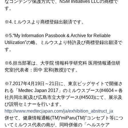
なコンテンツ保護方式で、NSM Initiatives LLCの商標で
す。
※4.ミルウスより商標登録出願済です。
※5.“My Information Passbook & Archive for Reliable
Utilization”の略。ミルウスより特許及び商標登録出願済で
す。
※6.担当部署は、大学院 情報科学研究科 医用情報通信研
究室(代表者：田中 宏和(教授))です。
※7.2017年4月19日～21日に、東京ビッグサイトで開催さ
れる「Medtec Japan 2017」のミルウスブース(#4604＝各
社共同出展)及び広島市立大学ブース(#4503)にて、展示及
び説明セミナーを行います。
http://www.medtecjapan.com/ja/exhibition_abstruct_ja
併せて、健康情報通帳(TM)“miParu(TM)”コンセプト等につ
いてミルウス代表の南が、同時併催の「ヘルスケア