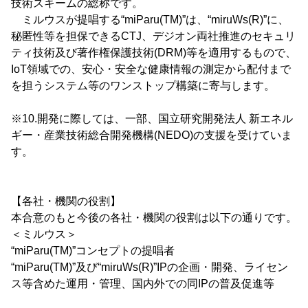
技術スキームの総称です。
ミルウスが提唱する“miParu(TM)”は、“miruWs(R)”に、
秘匿性等を担保できるCTJ、デジオン両社推進のセキュリ
ティ技術及び著作権保護技術(DRM)等を適用するもので、
IoT領域での、安心・安全な健康情報の測定から配付まで
を担うシステム等のワンストップ構築に寄与します。
※10.開発に際しては、一部、国立研究開発法人 新エネル
ギー・産業技術総合開発機構(NEDO)の支援を受けていま
す。
【各社・機関の役割】
本合意のもと今後の各社・機関の役割は以下の通りです。
＜ミルウス＞
“miParu(TM)”コンセプトの提唱者
“miParu(TM)”及び“miruWs(R)”IPの企画・開発、ライセン
ス等含めた運用・管理、国内外での同IPの普及促進等