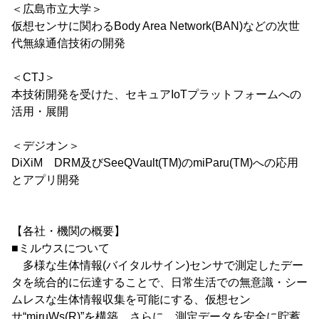
＜広島市立大学＞
仮想センサに関わるBody Area Network(BAN)などの次世
代無線通信技術の開発
＜CTJ＞
本技術開発を受けた、セキュアIoTプラットフォームへの
活用・展開
＜デジオン＞
DiXiM DRM及びSeeQVault(TM)のmiParu(TM)への応用
とアプリ開発
【各社・機関の概要】
■ミルウスについて
多様な生体情報(バイタルサイン)センサで測定したデー
タを統合的に伝達することで、日常生活での無意識・シー
ムレスな生体情報収集を可能にする、仮想セン
サ“miruWs(R)”を構築。さらに、測定データを安全に貯蓄