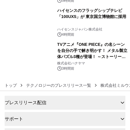
5時間前
ハイセンスのフラッグシップテレビ
「100UXS」が 東京国立博物館に採用
5
ハイセンスジャパン株式会社
4時間前
TVアニメ『ONE PIECE』の名シーン
を自分の手で解き明かす！ メタル製立
体パズル3種が登場！ ～ストーリーと
6
ギミックが融合した 大人の体験型パズ
株式会社ハナヤマ
ルが8月7日(金)12時より先行予約受付
3時間前
開始～
トップ
テクノロジーのプレスリリース一覧
株式会社ミルウ
プレスリリース配信
サポート