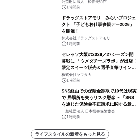
公益財団法人 松伯美術館
1時間前
ドラッグストアモリ みらいプロジェ
クト 「子どもお仕事参観デー2026」
を開催！
株式会社ドラッグストアモリ
1時間前
セレッソ大阪の2026／27シーズン開
幕戦に 「ウメダチーズラボ」が出店！
限定スイーツ販売＆選手直筆サイング
ッズが当たる抽選会を 8月8日に開催
株式会社ヤマタカ
1時間前
SNS経由での保険金詐欺で10代は現実
で 居場所を失うリスク懸念 ～「SNS
を通じた保険金不正請求に関する意識
調査」を実施、 認知度の低さも浮き彫
一般社団法人 日本損害保険協会
りに～
1時間前
ライフスタイルの新着をもっと見る