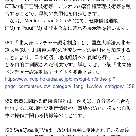
CTJの電子証明技術等、デジオンの著作権管理技術等を融
合することで、早期の実用化を目指します。
なお、Medtec Japan 2017※7にて、健康情報通帳
(TM)“miParu(TM)”及び本合意に関わる展示等を行います。
※1.「北大発ベンチャー認定制度」は、国立大学法人北海
道大学(以下 北海道大学)の研究シーズの実用化を加速する
ことにより、日本経済、地域経済への貢献を行っていくこ
とを目的に創設された制度です。詳しくは、下記「北大発
ベンチャー認定制度」サイトを参照下さい。
http://www.mcip.hokudai.ac.jp/cms/cgi-bin/index.pl?
page=contents&view_category_lang=1&view_category=158
※2.機器に関わる健康情報とは、例えば、異音等不具合を
検出する非破壊検査測定情報や、事故の防止に役立つ自動
車の操作に関わる情報等のことです。
※3.SeeQVault(TM)は、放送録画用に使用されている高度