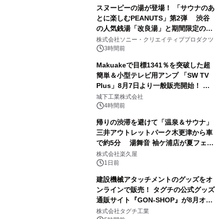
スヌーピーの湯が登場！ 「サウナのあ
とに楽しむPEANUTS」第2弾 渋谷
の人気銭湯「改良湯」と期間限定のコ
1
ラボレーション サウナイキタイコラ
株式会社ソニー・クリエイティブプロダクツ
ボグッズも発売決定！
3時間前
Makuakeで目標1341％を突破した超
簡単＆小型テレビ用アンプ 「SW TV
Plus」8月7日より一般販売開始！ ケ
2
ーブル1本つなぐだけ、テレビの音が
城下工業株式会社
ぐっと豊かに
4時間前
帰りの渋滞を避けて「温泉＆サウナ」
三井アウトレットパーク木更津から車
で約5分 湯舞音 袖ケ浦店が夏フェア
3
メニューを提供
株式会社楽久屋
1日前
建設機械アタッチメントのグッズをオ
ンラインで販売！ タグチの公式グッズ
通販サイト『GON-SHOP』が8月オー
4
プン
株式会社タグチ工業