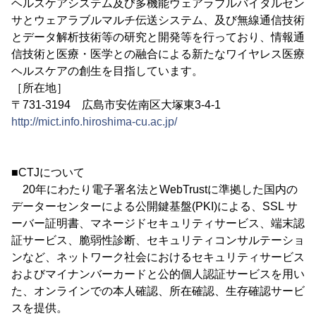
ヘルスケアシステム及び多機能ウェアラブルバイタルセン
サとウェアラブルマルチ伝送システム、及び無線通信技術
とデータ解析技術等の研究と開発等を行っており、情報通
信技術と医療・医学との融合による新たなワイヤレス医療
ヘルスケアの創生を目指しています。
［所在地］
〒731-3194 広島市安佐南区大塚東3-4-1
http://mict.info.hiroshima-cu.ac.jp/
■CTJについて
20年にわたり電子署名法とWebTrustに準拠した国内の
データーセンターによる公開鍵基盤(PKI)による、SSL サ
ーバー証明書、マネージドセキュリティサービス、端末認
証サービス、脆弱性診断、セキュリティコンサルテーショ
ンなど、ネットワーク社会におけるセキュリティサービス
およびマイナンバーカードと公的個人認証サービスを用い
た、オンラインでの本人確認、所在確認、生存確認サービ
スを提供。