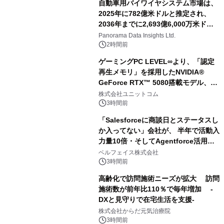
自動車用バイワイヤシステム市場は、
2025年に782億米ドルと推定され、
2036年までに2,693億6,000万米ドル
に達すると予測されており、予測期間
Panorama Data Insights Ltd.
（2026年～2036年）
2時間前
ゲーミングPC LEVEL∞より、「認定
再生メモリ」を採用したNVIDIA®
GeForce RTX™ 5080搭載モデル、
NVIDIA® GeForce RTX™ 5070 Ti搭
株式会社ユニットコム
載モデルを販売開始
3時間前
「Salesforceに商談日とステータスし
か入ってない」会社が、 半年で活動入
力量10倍・そしてAgentforce活用へ
── 敷島住宅×bellSalesAI事例公開
ベルフェイス株式会社
3時間前
高齢化で訪問施術ニーズが拡大 訪問
施術数が前年比110％で毎年増加 -
DXと見守りで在宅生活を支援-
株式会社からだ元気治療院
3時間前