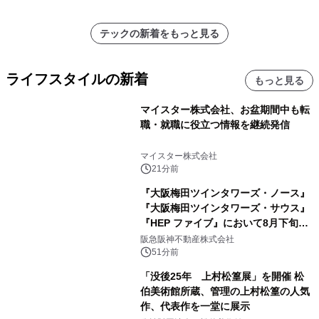
テックの新着をもっと見る
ライフスタイルの新着
もっと見る
マイスター株式会社、お盆期間中も転
職・就職に役立つ情報を継続発信
マイスター株式会社
21分前
『大阪梅田ツインタワーズ・ノース』
『大阪梅田ツインタワーズ・サウス』
『HEP ファイブ』において8月下旬か
ら 「オフサイト型コーポレートPPA」
阪急阪神不動産株式会社
による 再生可能エネルギー電力の使用
51分前
を開始します
「没後25年 上村松篁展」を開催 松
伯美術館所蔵、管理の上村松篁の人気
作、代表作を一堂に展示