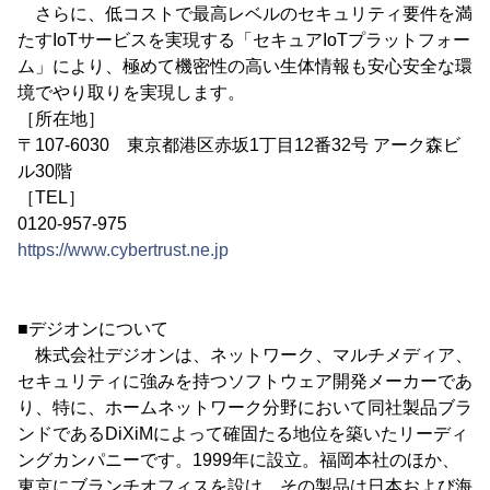
さらに、低コストで最高レベルのセキュリティ要件を満
たすIoTサービスを実現する「セキュアIoTプラットフォー
ム」により、極めて機密性の高い生体情報も安心安全な環
境でやり取りを実現します。
［所在地］
〒107-6030 東京都港区赤坂1丁目12番32号 アーク森ビ
ル30階
［TEL］
0120-957-975
https://www.cybertrust.ne.jp
■デジオンについて
株式会社デジオンは、ネットワーク、マルチメディア、
セキュリティに強みを持つソフトウェア開発メーカーであ
り、特に、ホームネットワーク分野において同社製品ブラ
ンドであるDiXiMによって確固たる地位を築いたリーディ
ングカンパニーです。1999年に設立。福岡本社のほか、
東京にブランチオフィスを設け、その製品は日本および海