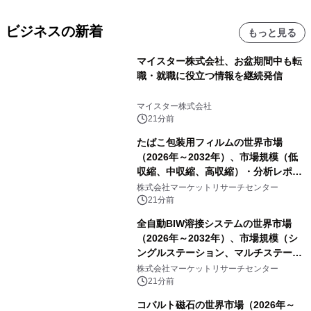
ビジネスの新着
もっと見る
マイスター株式会社、お盆期間中も転
職・就職に役立つ情報を継続発信
マイスター株式会社
21分前
たばこ包装用フィルムの世界市場
（2026年～2032年）、市場規模（低
収縮、中収縮、高収縮）・分析レポー
トを発表
株式会社マーケットリサーチセンター
21分前
全自動BIW溶接システムの世界市場
（2026年～2032年）、市場規模（シ
ングルステーション、マルチステーシ
ョン）・分析レポートを発表
株式会社マーケットリサーチセンター
21分前
コバルト磁石の世界市場（2026年～