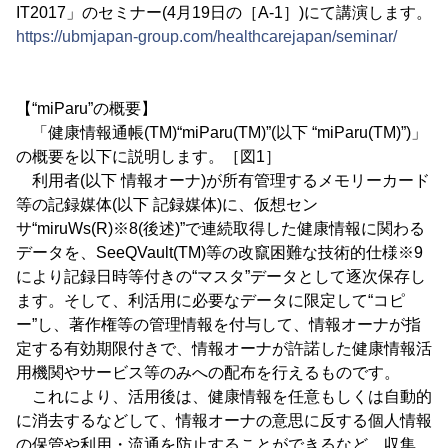
IT2017」のセミナー(4月19日の［A-1］)にて講演します。
https://ubmjapan-group.com/healthcarejapan/seminar/
【“miParu”の概要】
「健康情報通帳(TM)“miParu(TM)”(以下 “miParu(TM)”)」
の概要を以下に説明します。［図1］
利用者(以下 情報オーナ)が所有管理するメモリーカード
等の記録媒体(以下 記録媒体)に、仮想セン
サ“miruWs(R)※8(後述)”で連続取得した健康情報に関わる
データを、SeeQVault(TM)等の改竄困難な技術的仕様※9
により記録日時等付きの“マスタ”データとして逐次保存し
ます。そして、利活用に必要なデータに限定して“コピ
ー”し、著作権等の管理情報を付与して、情報オーナが指
定する有効期限付きで、情報オーナが許諾した健康情報活
用機関やサービス等のみへの配布を行えるものです。
これにより、活用後は、健康情報を任意もしくは自動的
に消去するなどして、情報オーナの意思に反する個人情報
の保管や利用・流通を防止することができるなど、収集