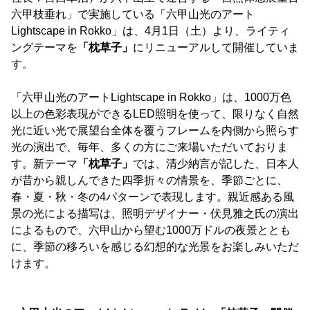
六甲枝垂れ」で実施している「六甲山光のアート
Lightscape in Rokko」は、4月1日（土）より、ライティ
ングテーマを
「枕草子」
にリニューアルして開催していま
す。
「六甲山光のアートLightscape in Rokko」は、1000万色
以上の色彩表現ができるLED照明を使って、限りなく自然
光に近い光で展望台全体を覆うフレームを内側から照らす
光の演出で、毎年、多くの方にご来場いただいておりま
す。新テーマ
「枕草子」
では、清少納言が記した、日本人
が昔から親しんできた四季折々の情景を、季節ごとに、
春・夏・秋・冬の4パターンで表現します。親近感ある風
景の光による描写は、照明デザイナー・伏見雅之氏の演出
によるもので、六甲山から望む1000万ドルの夜景ととも
に、季節の移ろいを感じる幻想的な光景をお楽しみいただ
けます。