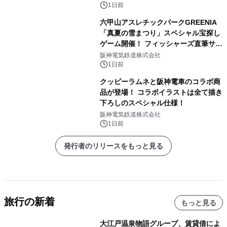
1日前
六甲山アスレチックパークGREENIA
「真夏の雪まつり」スペシャル宝探し
ゲーム開催！ フィッシャーズ直筆サイ
ン色紙など豪華景品が登場！
阪神電気鉄道株式会社
1日前
クッピーラムネと阪神電車のコラボ商
品が登場！ コラボイラストは全て描き
下ろしのスペシャル仕様！
阪神電気鉄道株式会社
1日前
発行者のリリースをもっと見る
旅行の新着
もっと見る
大江戸温泉物語グループ、賃貸借によ