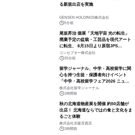
る新規出店を実施
GENSEN HOLDINGS株式会社
5分前
尾坂昇治 個展「天地宇宙 光の転生」
廃棄予定の盆栽・工芸品を現代アート
に転生、 8月15日より原宿JPS
Galleryにて約30点を展示
コンセプター株式会社
35分前
留学ジャーナル、中学・高校留学に関
心を持つ生徒・保護者向けイベント
「中学・高校留学フェア2026 ニュー
ジーランド＆オーストラリア」を
株式会社留学ジャーナル
9/12(土)に開催
1時間前
秋の北海道物産展を開催 約50店舗が
出店！ 北海道ならではの食と文化をま
るごと体験
株式会社京阪百貨店
1時間前