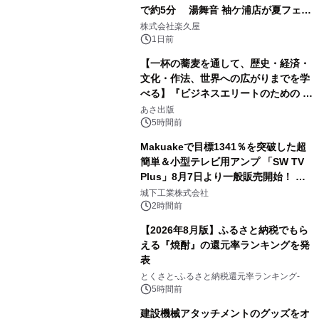
で約5分 湯舞音 袖ケ浦店が夏フェア
2
メニューを提供
株式会社楽久屋
1日前
【一杯の蕎麦を通して、歴史・経済・
文化・作法、世界への広がりまでを学
べる】『ビジネスエリートのための 教
3
養としての蕎麦』2026年8月25日
あさ出版
（火）発売
5時間前
Makuakeで目標1341％を突破した超
簡単＆小型テレビ用アンプ 「SW TV
Plus」8月7日より一般販売開始！ ケ
4
ーブル1本つなぐだけ、テレビの音が
城下工業株式会社
ぐっと豊かに
2時間前
【2026年8月版】ふるさと納税でもら
える『焼酎』の還元率ランキングを発
表
5
とくさと-ふるさと納税還元率ランキング-
5時間前
建設機械アタッチメントのグッズをオ