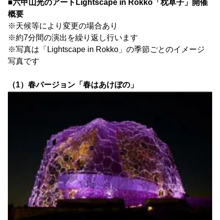
■六甲山光のアートLightscape in Rokko「枕草子」開催
概要
※天候等により変更の場合あり
※約7分間の演出を繰り返し行います
※写真は「Lightscape in Rokko」の季節ごとのイメージ
写真です
（1）春バージョン「春はあけぼの」