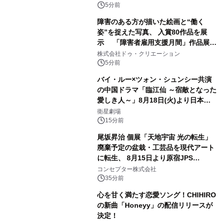
5分前
障害のある方が描いた絵画と“働く
姿”を捉えた写真、 入賞80作品を展
示 「障害者雇用支援月間」作品展示
会を 東京・愛知で開催
株式会社ドゥ・クリエーション
5分前
バイ・ルー×ツォン・シュンシー共演
の中国ドラマ「臨江仙 ～宿敵となった
愛しき人～」8月18日(火)より日本初
放送！YouTubeにて8月11日(火)より
衛星劇場
第1話期間限定公開！CS衛星劇場
15分前
尾坂昇治 個展「天地宇宙 光の転生」
廃棄予定の盆栽・工芸品を現代アート
に転生、 8月15日より原宿JPS
Galleryにて約30点を展示
コンセプター株式会社
35分前
心を甘く満たす恋愛ソング！CHIHIRO
の新曲「Honeyy」の配信リリースが
決定！