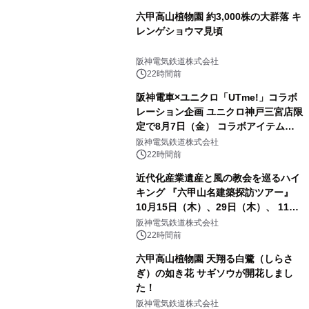
六甲高山植物園 約3,000株の大群落 キ
レンゲショウマ見頃
阪神電気鉄道株式会社
22時間前
阪神電車×ユニクロ「UTme!」コラボ
レーション企画 ユニクロ神戸三宮店限
定で8月7日（金） コラボアイテムが
発売決定！
阪神電気鉄道株式会社
22時間前
近代化産業遺産と風の教会を巡るハイ
キング 『六甲山名建築探訪ツアー』
10月15日（木）、29日（木）、 11月
5日（木）、12日（木）に開催！
阪神電気鉄道株式会社
22時間前
六甲高山植物園 天翔る白鷺（しらさ
ぎ）の如き花 サギソウが開花しまし
た！
阪神電気鉄道株式会社