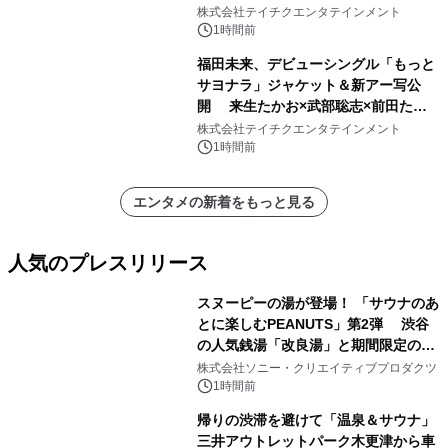
株式会社テイチクエンタテインメント
1時間前
福田未来、デビューシングル「もっと
サヨナラ」ジャケット＆新アー写公
開 来生たかお×武部聡志×前田たか
ひろの豪華タッグ
株式会社テイチクエンタテインメント
1時間前
エンタメの新着をもっと見る
人気のプレスリリース
スヌーピーの湯が登場！ 「サウナのあ
とに楽しむPEANUTS」第2弾 渋谷
の人気銭湯「改良湯」と期間限定のコ
1
ラボレーション サウナイキタイコラ
株式会社ソニー・クリエイティブプロダクツ
ボグッズも発売決定！
1時間前
帰りの渋滞を避けて「温泉＆サウナ」
三井アウトレットパーク木更津から車