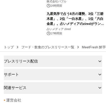
株式会社バブル
14時間前
九星気学で占う8月の運勢、3位「三碧
木星」、2位「一白水星」、1位「六白
金星」。占いメディアのziredがランキ
6
ングを発表
占いメディア zired
17時間前
トップ
フード・飲食のプレスリリース一覧
MeetFresh 鮮
プレスリリース配信
サポート
関連サービス
•
運営会社