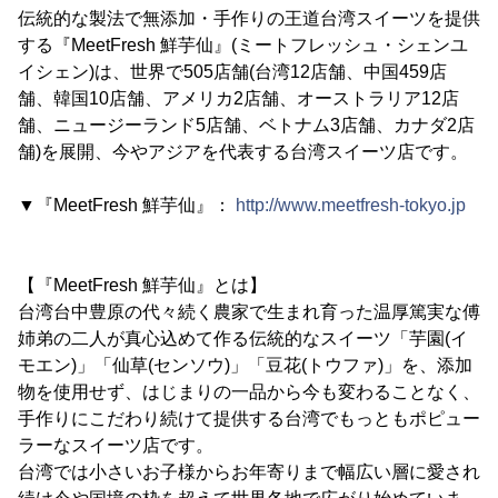
伝統的な製法で無添加・手作りの王道台湾スイーツを提供
する『MeetFresh 鮮芋仙』(ミートフレッシュ・シェンユ
イシェン)は、世界で505店舗(台湾12店舗、中国459店
舗、韓国10店舗、アメリカ2店舗、オーストラリア12店
舗、ニュージーランド5店舗、ベトナム3店舗、カナダ2店
舗)を展開、今やアジアを代表する台湾スイーツ店です。
▼『MeetFresh 鮮芋仙』：
http://www.meetfresh-tokyo.jp
【『MeetFresh 鮮芋仙』とは】
台湾台中豊原の代々続く農家で生まれ育った温厚篤実な傅
姉弟の二人が真心込めて作る伝統的なスイーツ「芋園(イ
モエン)」「仙草(センソウ)」「豆花(トウファ)」を、添加
物を使用せず、はじまりの一品から今も変わることなく、
手作りにこだわり続けて提供する台湾でもっともポピュー
ラーなスイーツ店です。
台湾では小さいお子様からお年寄りまで幅広い層に愛され