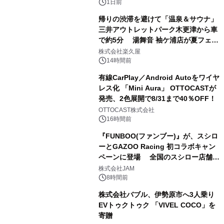
1日前
帰りの渋滞を避けて「温泉＆サウナ」
三井アウトレットパーク木更津から車
で約5分 湯舞音 袖ケ浦店が夏フェア
2
メニューを提供
株式会社楽久屋
14時間前
有線CarPlay／Android Autoをワイヤ
レス化 「Mini Aura」 OTTOCASTが
発売、2色展開で8/31まで40％OFF！
3
OTTOCAST株式会社
16時間前
『FUNBOO(ファンブー)』が、スシロ
ーとGAZOO Racing 初コラボキャン
ペーンに登場 全国のスシロー店舗で
4
GR 4車種の FUNBOO(ミニカー)付き
株式会社JAM
メニューが展開されます
8時間前
株式会社バブル、伊勢原市へ3人乗り
EVトゥクトゥク 「VIVEL COCO」を
寄贈
5