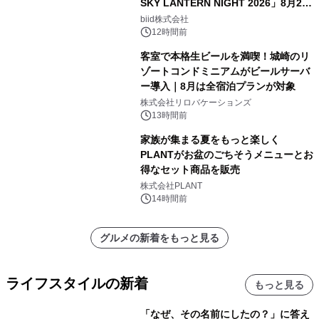
SKY LANTERN NIGHT 2026」8月22
日(土)振替開催＆受付スタート！
biid株式会社
12時間前
客室で本格生ビールを満喫！城崎のリ
ゾートコンドミニアムがビールサーバ
ー導入｜8月は全宿泊プランが対象
株式会社リロバケーションズ
13時間前
家族が集まる夏をもっと楽しく
PLANTがお盆のごちそうメニューとお
得なセット商品を販売
株式会社PLANT
14時間前
グルメの新着をもっと見る
ライフスタイルの新着
もっと見る
「なぜ、その名前にしたの？」に答え