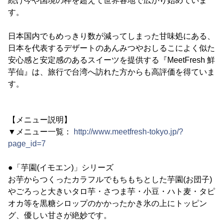
続け今や国境の枠を超えて世界各地で広がり始めていま
す。
日本国内でもめっきり数が減ってしまった甘味処にある、
日本を代表するデザートのあんみつやおしるこによく似た
安心感と安定感のあるスイーツを提供する『MeetFresh 鮮
芋仙』は、旅行で台湾へ訪れた方からも高評価を得ていま
す。
【メニュー説明】
▼メニュー一覧：
http://www.meetfresh-tokyo.jp/?
page_id=7
●「芋園(イモエン)」シリーズ
お芋からつくったカラフルでもちもちとした芋園(お団子)
やごろっと大きいタロ芋・さつま芋・小豆・ハト麦・タピ
オカ等を黒糖シロップのかかったかき氷の上にトッピン
グ、優しい甘さが絶妙です。