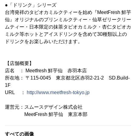
●「ドリンク」シリーズ
台湾発祥のタピオカミルクティーを始め『MeetFresh 鮮芋
仙』オリジナルのプリンミルクティー・仙草ゼリークリー
ムティー・日本限定の抹茶タピオカミルク・杏仁タピオカ
ミルク等ホットとアイスドリンクを含めて30種類以上の
ドリンクをお楽しみいただけます。
【店舗概要】
店名 ： Meetfresh 鮮芋仙 赤羽本店
所在地： 〒115-0045 東京都北区赤羽2-21-2 SD.Build-
1F
URL ：
http://www.meetfresh-tokyo.jp
運営元：スムースデザイン株式会社
MeetFresh 鮮芋仙 東京本部
すべての画像