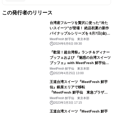
この発行者のリリース
台湾産フルーツを贅沢に使った“冷た
いスイーツ”が登場！ 絶品初夏の新作
パイナップルシリーズを 6月7日(金)よ
りMeetFresh 鮮芋仙 日本の全店舗で
MeetFresh 鮮芋仙 東京本部
販売開始
2024年6月6日 09:30
『歡迎！超台湾祭』ランチ＆ディナー
ブッフェおよび 『魅惑の台湾スイーツ
ブッフェ』with MeetFresh 鮮芋仙を
開催！！
MeetFresh 鮮芋仙 東京本部
2023年4月25日 13:00
王道台湾スイーツ『MeetFresh 鮮芋
仙』銀座エリアで移転
『MeetFresh 鮮芋仙 東急プラザ銀
座店』3/8グランドオープン
MeetFresh 鮮芋仙 東京本部
2023年3月3日 17:15
王道台湾スイーツ『MeetFresh 鮮芋