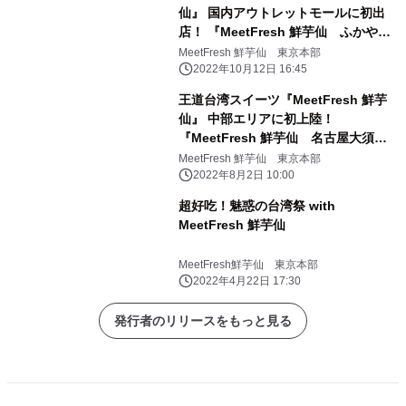
仙』 国内アウトレットモールに初出
店！ 『MeetFresh 鮮芋仙 ふかや花
園店』10/20グランドオープン
MeetFresh 鮮芋仙 東京本部
2022年10月12日 16:45
王道台湾スイーツ『MeetFresh 鮮芋
仙』 中部エリアに初上陸！
『MeetFresh 鮮芋仙 名古屋大須
店』を 8月8日グランドオープン！
MeetFresh 鮮芋仙 東京本部
2022年8月2日 10:00
超好吃！魅惑の台湾祭 with
MeetFresh 鮮芋仙
MeetFresh鮮芋仙 東京本部
2022年4月22日 17:30
発行者のリリースをもっと見る