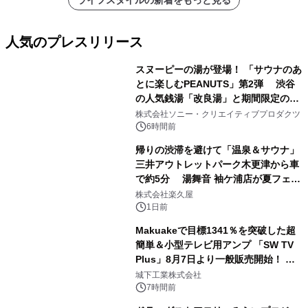
ライフスタイルの新着をもっと見る
人気のプレスリリース
スヌーピーの湯が登場！ 「サウナのあ
とに楽しむPEANUTS」第2弾 渋谷
の人気銭湯「改良湯」と期間限定のコ
1
ラボレーション サウナイキタイコラ
株式会社ソニー・クリエイティブプロダクツ
ボグッズも発売決定！
6時間前
帰りの渋滞を避けて「温泉＆サウナ」
三井アウトレットパーク木更津から車
で約5分 湯舞音 袖ケ浦店が夏フェア
2
メニューを提供
株式会社楽久屋
1日前
Makuakeで目標1341％を突破した超
簡単＆小型テレビ用アンプ 「SW TV
Plus」8月7日より一般販売開始！ ケ
3
ーブル1本つなぐだけ、テレビの音が
城下工業株式会社
ぐっと豊かに
7時間前