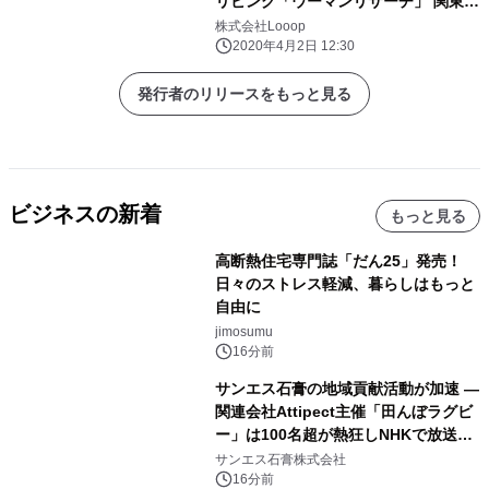
リビング「ウーマンリサーチ」 関東エ
リアの女性が選ぶ新電力ランキング
株式会社Looop
2020年4月2日 12:30
発行者のリリースをもっと見る
ビジネスの新着
もっと見る
高断熱住宅専門誌「だん25」発売！
日々のストレス軽減、暮らしはもっと
自由に
jimosumu
16分前
サンエス石膏の地域貢献活動が加速 ―
関連会社Attipect主催「田んぼラグビ
ー」は100名超が熱狂しNHKで放送さ
れました。
サンエス石膏株式会社
16分前