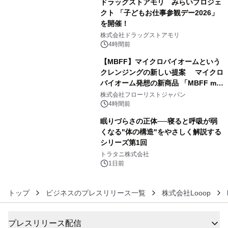
ドラッグストアモリ みらいプロジェ
クト 「子どもお仕事参観デー2026」
を開催！
4
株式会社ドラッグストアモリ
4時間前
【MBFF】マイクロバイオームという
クレンジングの新しい提案 マイクロ
バイオーム発想の新商品 「MBFF mb
5
クレンジングPRO」を2026年8月6日
株式会社フローリストジャパン
発売
4時間前
眠りづらさの正体──寝ると呼吸が弱
くなる"体の構造"をやさしく解説する
シリーズ第1回
6
トラタニ株式会社
1日前
トップ
ビジネスのプレスリリース一覧
株式会社Looop
プレスリリース配信