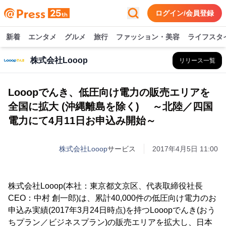
ログイン/会員登録
新着
エンタメ
グルメ
旅行
ファッション・美容
ライフスタ
株式会社Looop
リリース一覧
Looopでんき、低圧向け電力の販売エリアを
全国に拡大 (沖縄離島を除く) ～北陸／四国
電力にて4月11日お申込み開始～
株式会社Looop
サービス
2017年4月5日 11:00
株式会社Looop(本社：東京都文京区、代表取締役社長
CEO：中村 創一郎)は、累計40,000件の低圧向け電力のお
申込み実績(2017年3月24日時点)を持つLooopでんき(おう
ちプラン／ビジネスプラン)の販売エリアを拡大し、日本