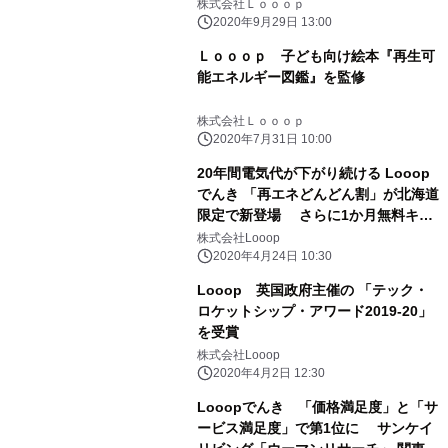
株式会社Ｌｏｏｏｐ
2020年9月29日 13:00
Ｌｏｏｏｐ 子ども向け絵本『再生可
能エネルギー図鑑』を監修
株式会社Ｌｏｏｏｐ
2020年7月31日 10:00
20年間電気代が下がり続ける Looop
でんき 「再エネどんどん割」が北海道
限定で新登場 さらに1か月無料キャ
ンペーンで節約支援
株式会社Looop
2020年4月24日 10:30
Looop 英国政府主催の 「テック・
ロケットシップ・アワード2019-20」
を受賞
株式会社Looop
2020年4月2日 12:30
Looopでんき 「価格満足度」と「サ
ービス満足度」で第1位に サンケイ