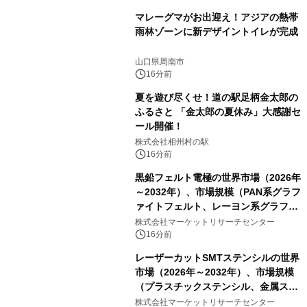
マレーグマがお出迎え！アジアの熱帯
雨林ゾーンに新デザイントイレが完成
山口県周南市
16分前
夏を遊び尽くせ！道の駅足柄金太郎の
ふるさと 「金太郎の夏休み」大感謝セ
ール開催！
株式会社相州村の駅
16分前
黒鉛フェルト電極の世界市場（2026年
～2032年）、市場規模（PAN系グラフ
ァイトフェルト、レーヨン系グラファ
イトフェルト、ピッチ系グラファイト
株式会社マーケットリサーチセンター
フェルト）・分析レポートを発表
16分前
レーザーカットSMTステンシルの世界
市場（2026年～2032年）、市場規模
（プラスチックステンシル、金属ステ
ンシル）・分析レポートを発表
株式会社マーケットリサーチセンター