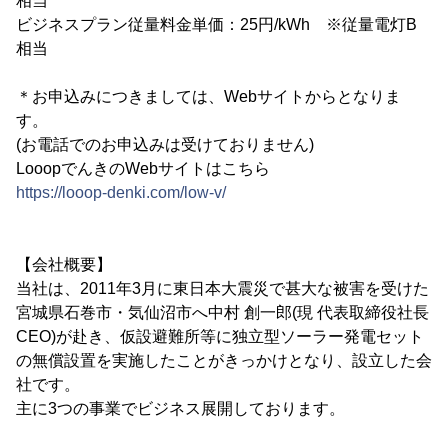
相当
ビジネスプラン従量料金単価：25円/kWh ※従量電灯B
相当
＊お申込みにつきましては、Webサイトからとなりま
す。
(お電話でのお申込みは受けておりません)
LooopでんきのWebサイトはこちら
https://looop-denki.com/low-v/
【会社概要】
当社は、2011年3月に東日本大震災で甚大な被害を受けた
宮城県石巻市・気仙沼市へ中村 創一郎(現 代表取締役社長
CEO)が赴き、仮設避難所等に独立型ソーラー発電セット
の無償設置を実施したことがきっかけとなり、設立した会
社です。
主に3つの事業でビジネス展開しております。