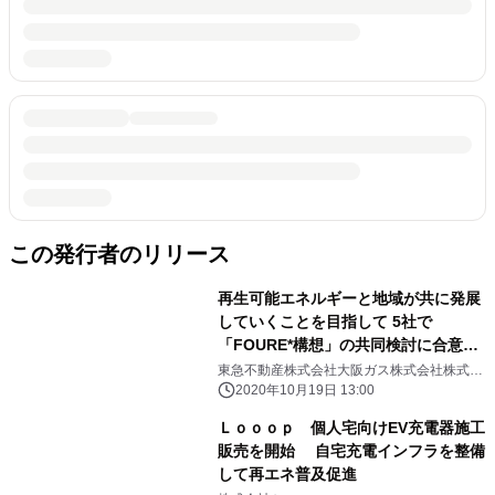
この発行者のリリース
再生可能エネルギーと地域が共に発展
していくことを目指して 5社で
「FOURE*構想」の共同検討に合意し
ました
東急不動産株式会社大阪ガス株式会社株式会
社Ｌｏｏｏｐ東京ガス株式会社リニューアブ
2020年10月19日 13:00
ル・ジャパン株式会社
Ｌｏｏｏｐ 個人宅向けEV充電器施工
販売を開始 自宅充電インフラを整備
して再エネ普及促進