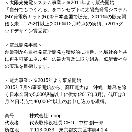
＜太陽光発電システム事業＞※2011年より販売開始
「自分でもつくれる」をコンセプトに太陽光発電システム
(MY発電所キット(R))を日本全国で販売。2011年の販売開
始以来、1,752件以上(2016年12月時点)の実績。(2015グ
ッドデザイン賞受賞)
＜電源開発事業＞
創業期から自社発電所開発を積極的に推進。地域社会と共
に再生可能エネルギーの最大普及に取り組み、低炭素社会
の実現を目指します。
＜電力事業＞※2015年より事業開始
2015年7月の事業開始から、高圧電力は、沖縄、離島を除
く日本全国で5,000設備以上に供給(2017年3月)。低圧は3
月24日時点で40,000件以上のお申し込みを獲得。
商号 ： 株式会社Looop
代表者 ： 代表取締役社長 CEO 中村 創一郎
所在地 ： 〒113-0033 東京都文京区本郷4-1-4