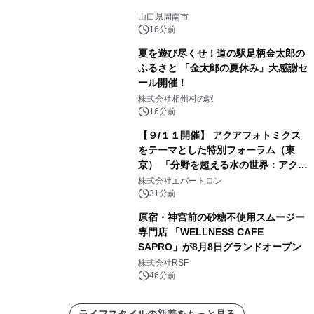
山口県周南市
16分前
夏を遊び尽くせ！道の駅足柄金太郎の
ふるさと 「金太郎の夏休み」大感謝セ
ール開催！
株式会社相州村の駅
16分前
【９/１１開催】 アクアフォトミクス
をテーマとした特別フォーラム（東
京） 「分野を超える水の世界：アクア
フォトミクスが切り拓く新しい科学の
株式会社エバートロン
地平」を開催
31分前
原宿・神宮前の砂糖不使用スムージー
専門店 「WELLNESS CAFE
SAPRO」が8月8日グランドオープン
株式会社RSF
46分前