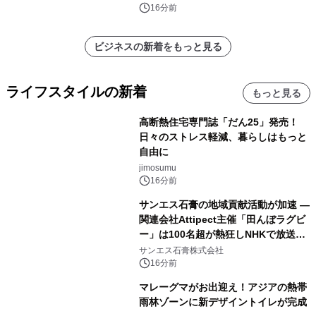
16分前
ビジネスの新着をもっと見る
ライフスタイルの新着
もっと見る
高断熱住宅専門誌「だん25」発売！
日々のストレス軽減、暮らしはもっと
自由に
jimosumu
16分前
サンエス石膏の地域貢献活動が加速 ―
関連会社Attipect主催「田んぼラグビ
ー」は100名超が熱狂しNHKで放送さ
れました。
サンエス石膏株式会社
16分前
マレーグマがお出迎え！アジアの熱帯
雨林ゾーンに新デザイントイレが完成