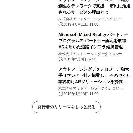
創生をテレワークで支援 市民に活用
されるサービスの理由とは
株式会社アウトソーシングテクノロジー
2019年6月11日 11:00
Microsoft Mixed Reality パートナー
プログラムの パートナー認定を取得
ARを用いた道路インフラ維持管理に
おけるCIM構築の試行を実証
株式会社アウトソーシングテクノロジー
2019年5月8日 14:00
アウトソーシングテクノロジー、独大
手リフレクト社と協業し、 ものづくり
業界向けARソリューションを提供開
始
株式会社アウトソーシングテクノロジー
2019年4月18日 11:00
発行者のリリースをもっと見る