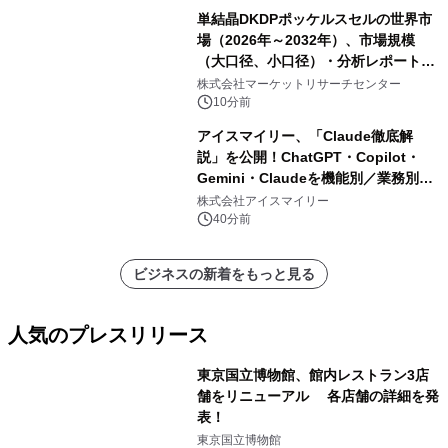
単結晶DKDPポッケルスセルの世界市
場（2026年～2032年）、市場規模
（大口径、小口径）・分析レポートを
発表
株式会社マーケットリサーチセンター
10分前
アイスマイリー、「Claude徹底解
説」を公開！ChatGPT・Copilot・
Gemini・Claudeを機能別／業務別に
比較―自社に合う生成AIの選び方がわ
株式会社アイスマイリー
かる実践ガイド
40分前
ビジネスの新着をもっと見る
人気のプレスリリース
東京国立博物館、館内レストラン3店
舗をリニューアル 各店舗の詳細を発
表！
1
東京国立博物館