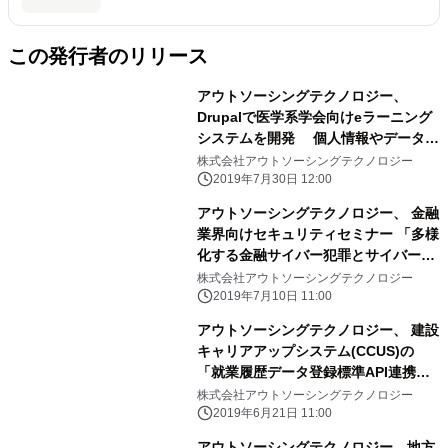
この発行者のリリース
アウトソーシングテクノロジー、
Drupalで医学系学会向けeラーニング
システムを開発 個人情報やデータを
高レベルのセキュア環境で管理
株式会社アウトソーシングテクノロジー
2019年7月30日 12:00
アウトソーシングテクノロジー、 金融
業界向けセキュリティセミナー 「多様
化する金融サイバー犯罪とサイバーセ
キュリティの高度化」 にGOLD
株式会社アウトソーシングテクノロジー
SPONSORとして協賛
2019年7月10日 11:00
アウトソーシングテクノロジー、 建設
キャリアアップシステム(CCUS)の
「就業履歴データ登録標準API連携認
定システム」に認定
株式会社アウトソーシングテクノロジー
2019年6月21日 11:00
アウトソーシングテクノロジー、地方