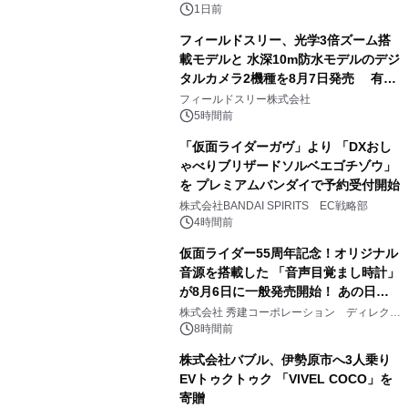
1日前
フィールドスリー、光学3倍ズーム搭
載モデルと 水深10m防水モデルのデジ
タルカメラ2機種を8月7日発売 有効
2
約1300万画素、用途別に選べるコンデ
フィールドスリー株式会社
ジ新登場
5時間前
「仮面ライダーガヴ」より 「DXおし
ゃべりブリザードソルベエゴチゾウ」
を プレミアムバンダイで予約受付開始
3
株式会社BANDAI SPIRITS EC戦略部
4時間前
仮面ライダー55周年記念！オリジナル
音源を搭載した 「音声目覚まし時計」
が8月6日に一般発売開始！ あの日の
4
大興奮が今甦る
株式会社 秀建コーポレーション ディレクト
アートギャラリー
8時間前
株式会社バブル、伊勢原市へ3人乗り
EVトゥクトゥク 「VIVEL COCO」を
寄贈