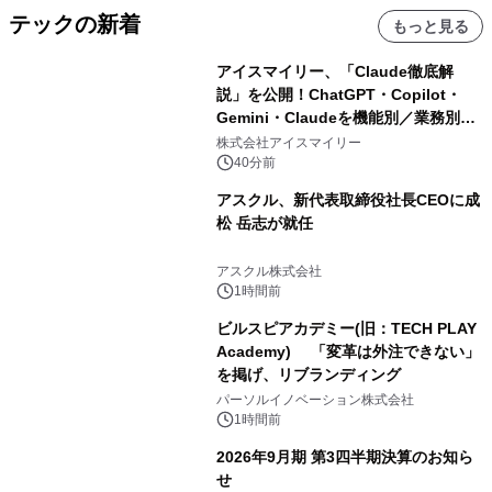
テックの新着
もっと見る
アイスマイリー、「Claude徹底解
説」を公開！ChatGPT・Copilot・
Gemini・Claudeを機能別／業務別に
比較―自社に合う生成AIの選び方がわ
株式会社アイスマイリー
かる実践ガイド
40分前
アスクル、新代表取締役社長CEOに成
松 岳志が就任
アスクル株式会社
1時間前
ビルスピアカデミー(旧：TECH PLAY
Academy) 「変革は外注できない」
を掲げ、リブランディング
パーソルイノベーション株式会社
1時間前
2026年9月期 第3四半期決算のお知ら
せ